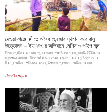
দেওয়ানগঞ্জে নদীতে অবৈধ ড্রেজার স্থাপন করে বালু
উত্তোলন – ইউএনও’র অভিযানে মেশিন ও পাইপ জব্দ
নিজস্ব প্রতিবেদক : জামালপুরের দেওয়ানগঞ্জ উপজেলার সানন্দাবাড়ি ইউনিয়নের
সবুজপাড়া এলাকায় নদীতে অবৈধভাবে ড্রেজার স্থাপন করে বালু উত্তোলনের
বিরুদ্ধে অভিযান পরিচালনা করেছে উপজেলা প্রশাসন। অভিযানের সময়
বিস্তারিত পড়ুন »