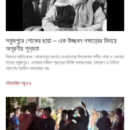
সবুজপুরে শোকের ছায়া – এক উজ্জ্বল নক্ষত্রের বিদায়ে
অপূরণীয় শূন্যতা
নিজস্ব প্রতিবেদক : জামালপুর জেলার দেওয়ানগঞ্জ উপজেলার গভীর শোক ও বেদনায়
স্তব্ধ সবুজপুর। এলাকার সর্বজন শ্রদ্ধেয় বিশিষ্ট সমাজসেবক, ধর্মপ্রাণ ও নৈতিক
আদর্শের প্রতীক আলহাজ্ব আঃ
বিস্তারিত পড়ুন »