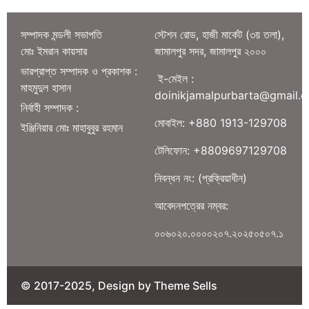
সম্পাদক মন্ডলী সভাপতি
স্টেশন রোড, হাজী মার্কেট (৩য় তলা),
মোঃ ইমরান কায়সার
জামালপুর সদর, জামালপুর ২০০০
ভারপ্রাপ্ত সম্পাদক ও প্রকাশক :
ই-মেইল :
মাহমুদুল হাসান
doinikjamalpurbarta@gmail.
নির্বাহী সম্পাদক :
মোবাইল: +880 1913-129708
ইঞ্জিনিয়ার মোঃ মাহাবুবুর রহমান
টেলিফোন: +8809697129708
নিবন্ধন নং: (প্রক্রিয়াধীন)
আবেদনপত্রের নম্বর:
০০৬০২০.০০০০২০৭.২০২৫০৫০৭.১
© 2017-2025, Design by Theme Sells