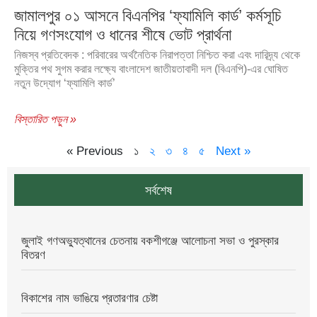
জামালপুর ০১ আসনে বিএনপির ‘ফ্যামিলি কার্ড’ কর্মসূচি
নিয়ে গণসংযোগ ও ধানের শীষে ভোট প্রার্থনা
নিজস্ব প্রতিবেদক : পরিবারের অর্থনৈতিক নিরাপত্তা নিশ্চিত করা এবং দারিদ্র্য থেকে
মুক্তির পথ সুগম করার লক্ষ্যে বাংলাদেশ জাতীয়তাবাদী দল (বিএনপি)-এর ঘোষিত
নতুন উদ্যোগ ‘ফ্যামিলি কার্ড’
বিস্তারিত পড়ুন »
« Previous
১
২
৩
৪
৫
Next »
সর্বশেষ
জুলাই গণঅভ্যুত্থানের চেতনায় বকশীগঞ্জে আলোচনা সভা ও পুরস্কার
বিতরণ
বিকাশের নাম ভাঙিয়ে প্রতারণার চেষ্টা