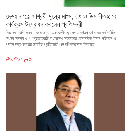
দেওয়ানগঞ্জে সাশ্রয়ী মূল্যে মাংস, দুধ ও ডিম বিতরণের
কার্যক্রম উদ্বোধন করলেন প্রতিমন্ত্রী
নিজস্ব প্রতিবেদক : জামালপুর -১ (বকশীগঞ্জ-দেওয়ানগঞ্জ) আসনের নবনির্বাচিত
সংসদ সদস্য ও গণপ্রজাতন্ত্রী বাংলাদেশ সরকারের বেসামরিক বিমান পরিবহন ও
পর্যটন মন্ত্রণালয়ের মাননীয় প্রতিমন্ত্রী এম রশিদুজ্জামান মিল্লাত
বিস্তারিত পড়ুন »