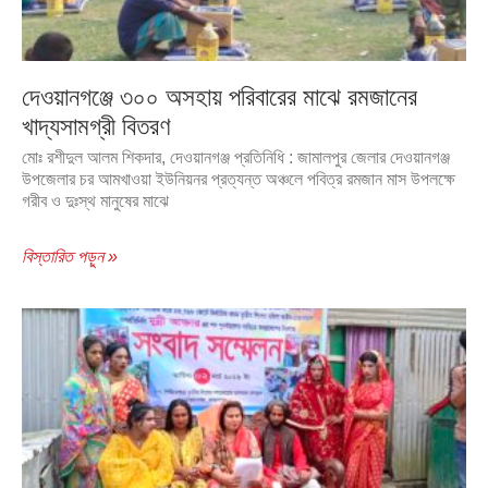
দেওয়ানগঞ্জে ৩০০ অসহায় পরিবারের মাঝে রমজানের
খাদ্যসামগ্রী বিতরণ
মোঃ রশীদুল আলম শিকদার, দেওয়ানগঞ্জ প্রতিনিধি : জামালপুর জেলার দেওয়ানগঞ্জ
উপজেলার চর আমখাওয়া ইউনিয়নর প্রত্যন্ত অঞ্চলে পবিত্র রমজান মাস উপলক্ষে
গরীব ও দুঃস্থ মানুষের মাঝে
বিস্তারিত পড়ুন »