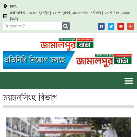
ঢাকা,
৪ঠা আগস্ট, ২০২৬ খ্রিস্টাব্দ | ২০শে শ্রাবণ, ১৪৩৩ বঙ্গাব্দ, বর্ষাকাল | ২১শে সফর, ১৪৪৮
হিজরি
ময়মনসিংহ বিভাগ