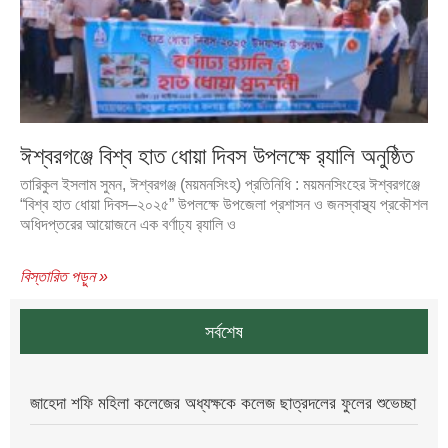
ঈশ্বরগঞ্জে বিশ্ব হাত ধোয়া দিবস উপলক্ষে র‍্যালি অনুষ্ঠিত
তারিকুল ইসলাম সুমন, ঈশ্বরগঞ্জ (ময়মনসিংহ) প্রতিনিধি : ময়মনসিংহের ঈশ্বরগঞ্জে
“বিশ্ব হাত ধোয়া দিবস–২০২৫” উপলক্ষে উপজেলা প্রশাসন ও জনস্বাস্থ্য প্রকৌশল
অধিদপ্তরের আয়োজনে এক বর্ণাঢ্য র‌্যালি ও
বিস্তারিত পড়ুন »
সর্বশেষ
জাহেদা শফি মহিলা কলেজের অধ্যক্ষকে কলেজ ছাত্রদলের ফুলের শুভেচ্ছা