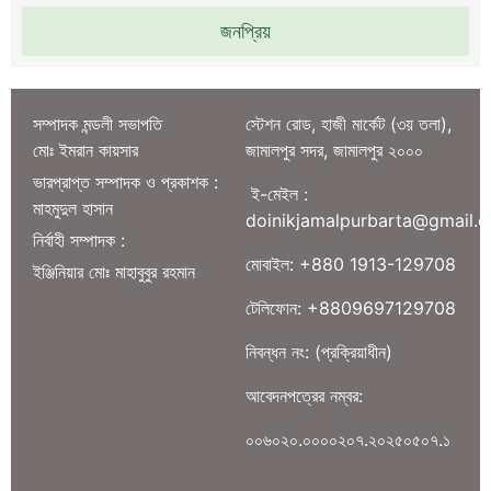
জনপ্রিয়
সম্পাদক মন্ডলী সভাপতি
স্টেশন রোড, হাজী মার্কেট (৩য় তলা),
মোঃ ইমরান কায়সার
জামালপুর সদর, জামালপুর ২০০০
ভারপ্রাপ্ত সম্পাদক ও প্রকাশক :
ই-মেইল :
মাহমুদুল হাসান
doinikjamalpurbarta@gmail.
নির্বাহী সম্পাদক :
মোবাইল: +880 1913-129708
ইঞ্জিনিয়ার মোঃ মাহাবুবুর রহমান
টেলিফোন: +8809697129708
নিবন্ধন নং: (প্রক্রিয়াধীন)
আবেদনপত্রের নম্বর:
০০৬০২০.০০০০২০৭.২০২৫০৫০৭.১