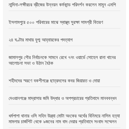
নান্দিনা-লক্ষীরচর ব্রীজের উন্নয়ন কর্মকান্ড পরিদর্শন করলেন মামুন এমপি
ইসলামপুরে ৫০০ পরিবারের মাঝে স্বাস্থ্য সুরক্ষা সামগ্রী বিতরণ
২৪ ঘণ্টার মাথায় যুগ্ম আহ্বায়কের পদত্যাগ
জামালপুর পৌর নির্বাচনকে সামনে রেখে ৭নং ওয়ার্ডে সোহেল রানা খানের
আলোচনা সভা ও উঠান বৈঠক
শহীদদের স্মরণে বকশীগঞ্জে ছাত্রদলের কবর জিয়ারত ও দোয়া
দেওয়ানগঞ্জে মাদ্রাসার জমি উদ্ধার ও অপপ্রচারের প্রতিবাদে মানববন্ধন
ধর্মপাশা থানার ওসি সহিদ উল্ল্যা মোটা অংকের অর্থের বিনিময়ে নাসিম হত্যা
মামলার চার্জশিট থেকে ৯জনের নাম বাদ দেয়ার প্রতিবাদে সংবাদ সম্মেলন