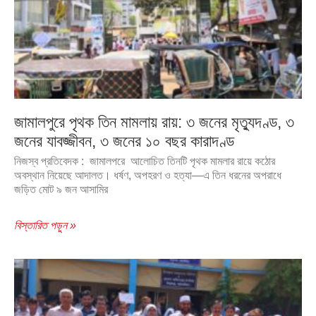
জামালপুরে পৃথক তিন মামলায় রায়: ৩ জনের মৃত্যুদণ্ড, ৩
জনের যাবজ্জীবন, ৩ জনের ১০ বছর কারাদণ্ড
নিজস্ব প্রতিবেদক : জামালপরে আলোচিত তিনটি পৃথক মামলার রায়ে কঠোর
অবস্থান নিয়েছে আদালত। ধর্ষণ, অপহরণ ও হত্যা—এ তিন ধরনের অপরাধে
জড়িত মোট ৯ জন আসামির
বিস্তারিত পড়ুন »