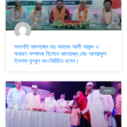
সভাপতি আলহাজ্ব ডাঃ আহমদ আলী আকন্দ ও
সাধারণ সম্পাদক হিসেবে আলহাজ্ব মোঃ আশরাফুল
ইসলাম বুলবুল নব-নির্বাচিত হলেন।
মেলান্দহ