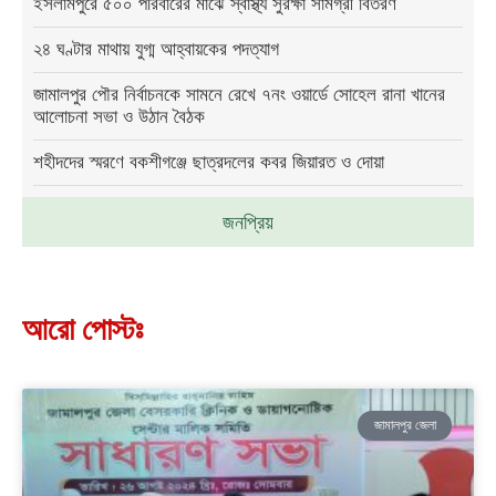
ইসলামপুরে ৫০০ পরিবারের মাঝে স্বাস্থ্য সুরক্ষা সামগ্রী বিতরণ
২৪ ঘণ্টার মাথায় যুগ্ম আহ্বায়কের পদত্যাগ
জামালপুর পৌর নির্বাচনকে সামনে রেখে ৭নং ওয়ার্ডে সোহেল রানা খানের
আলোচনা সভা ও উঠান বৈঠক
শহীদদের স্মরণে বকশীগঞ্জে ছাত্রদলের কবর জিয়ারত ও দোয়া
জনপ্রিয়
আরো পোস্টঃ
জামালপুর জেলা