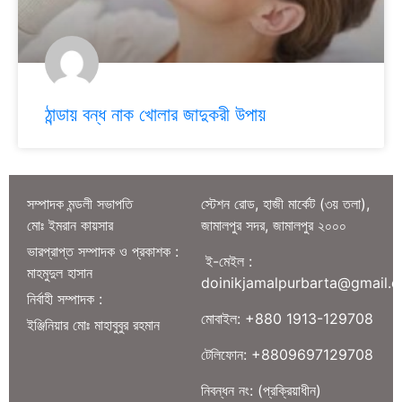
ঠান্ডায় বন্ধ নাক খোলার জাদুকরী উপায়
সম্পাদক মন্ডলী সভাপতি
স্টেশন রোড, হাজী মার্কেট (৩য় তলা),
মোঃ ইমরান কায়সার
জামালপুর সদর, জামালপুর ২০০০
ভারপ্রাপ্ত সম্পাদক ও প্রকাশক :
ই-মেইল :
মাহমুদুল হাসান
doinikjamalpurbarta@gmail.
নির্বাহী সম্পাদক :
মোবাইল: +880 1913-129708
ইঞ্জিনিয়ার মোঃ মাহাবুবুর রহমান
টেলিফোন: +8809697129708
নিবন্ধন নং: (প্রক্রিয়াধীন)