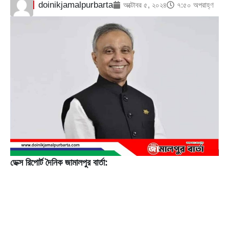
doinikjamalpurbarta
অক্টোবর ৫, ২০২৪
৭:৫০ অপরাহ্ণ
ডেক্স রিপোর্ট দৈনিক জামালপুর বার্তা: