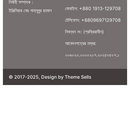
নির্বাহী সম্পাদক :
মোবাইল: +880 1913-129708
ইঞ্জিনিয়ার মোঃ মাহাবুবুর রহমান
টেলিফোন: +8809697129708
নিবন্ধন নং: (প্রক্রিয়াধীন)
আবেদনপত্রের নম্বর:
০০৬০২০.০০০০২০৭.২০২৫০৫০৭.১
© 2017-2025, Design by Theme Sells