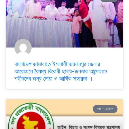
বাংলাদেশ জামায়াতে ইসলামী জামালপুর জেলার
আয়োজনে বৈষম্য বিরোধী ছাত্র-জনতার আন্দোলনে
শহীদদের জন্য দোয়া ও আর্থিক সহায়তা ।
আইন-আদালত