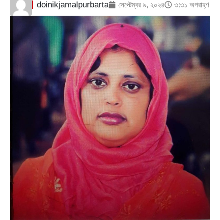
doinikjamalpurbarta
সেপ্টেম্বর ৯, ২০২৪
৩:৩১ অপরাহ্ণ