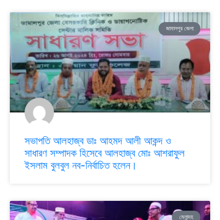
জামালপুর জেলা
সভাপতি আলহাজ্ব ডাঃ আহমদ আলী আকন্দ ও
সাধারণ সম্পাদক হিসেবে আলহাজ্ব মোঃ আশরাফুল
ইসলাম বুলবুল নব-নির্বাচিত হলেন।
মেলান্দহ