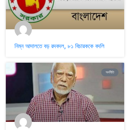
নিম্ন আদালতে বড় রদবদল, ৮১ বিচারককে বদলি
অর্থনীতি