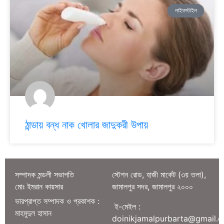
লাইফস্টাইল
ঠান্ডায় বন্ধ নাক খোলার জাদুকরী উপায়
সম্পাদক মন্ডলী সভাপতি
স্টেশন রোড, হাজী মার্কেট (৩য় তলা),
মোঃ ইমরান কায়সার
জামালপুর সদর, জামালপুর ২০০০
ভারপ্রাপ্ত সম্পাদক ও প্রকাশক :
ই-মেইল :
মাহমুদুল হাসান
doinikjamalpurbarta@gmail.