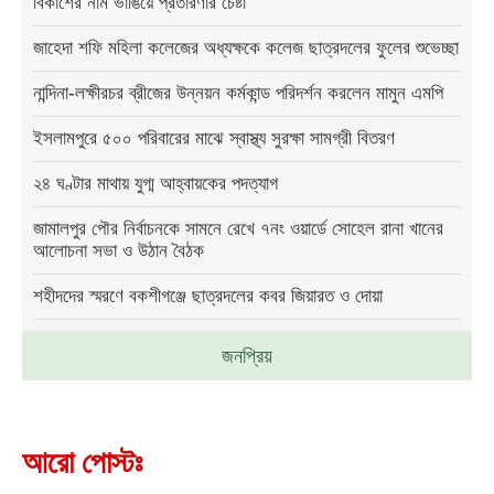
বিকাশের নাম ভাঙিয়ে প্রতারণার চেষ্টা
জাহেদা শফি মহিলা কলেজের অধ্যক্ষকে কলেজ ছাত্রদলের ফুলের শুভেচ্ছা
নান্দিনা-লক্ষীরচর ব্রীজের উন্নয়ন কর্মকান্ড পরিদর্শন করলেন মামুন এমপি
ইসলামপুরে ৫০০ পরিবারের মাঝে স্বাস্থ্য সুরক্ষা সামগ্রী বিতরণ
২৪ ঘণ্টার মাথায় যুগ্ম আহ্বায়কের পদত্যাগ
জামালপুর পৌর নির্বাচনকে সামনে রেখে ৭নং ওয়ার্ডে সোহেল রানা খানের
আলোচনা সভা ও উঠান বৈঠক
শহীদদের স্মরণে বকশীগঞ্জে ছাত্রদলের কবর জিয়ারত ও দোয়া
জনপ্রিয়
আরো পোস্টঃ