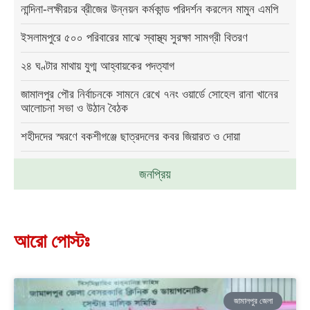
নান্দিনা-লক্ষীরচর ব্রীজের উন্নয়ন কর্মকান্ড পরিদর্শন করলেন মামুন এমপি
ইসলামপুরে ৫০০ পরিবারের মাঝে স্বাস্থ্য সুরক্ষা সামগ্রী বিতরণ
২৪ ঘণ্টার মাথায় যুগ্ম আহ্বায়কের পদত্যাগ
জামালপুর পৌর নির্বাচনকে সামনে রেখে ৭নং ওয়ার্ডে সোহেল রানা খানের
আলোচনা সভা ও উঠান বৈঠক
শহীদদের স্মরণে বকশীগঞ্জে ছাত্রদলের কবর জিয়ারত ও দোয়া
জনপ্রিয়
আরো পোস্টঃ
জামালপুর জেলা