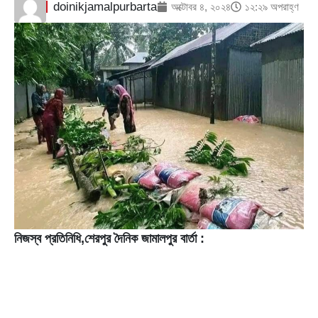
doinikjamalpurbarta
অক্টোবর ৪, ২০২৪
১২:২৯ অপরাহ্ণ
নিজস্ব প্রতিনিধি,শেরপুর দৈনিক জামালপুর বার্তা :