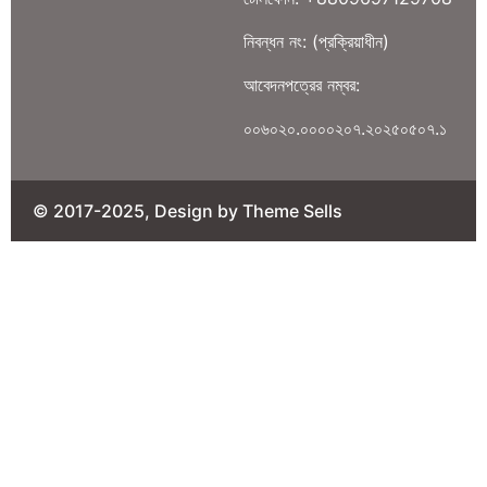
নিবন্ধন নং: (প্রক্রিয়াধীন)
আবেদনপত্রের নম্বর:
০০৬০২০.০০০০২০৭.২০২৫০৫০৭.১
© 2017-2025, Design by Theme Sells