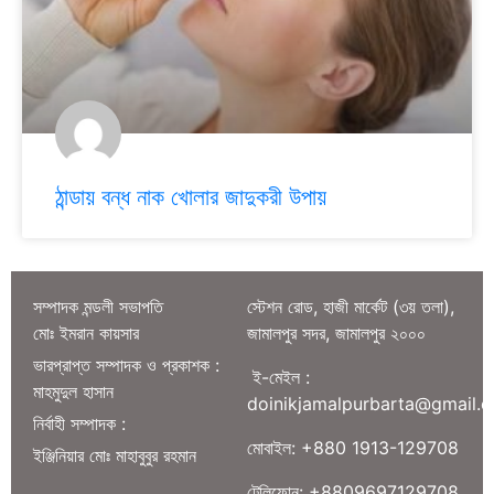
ঠান্ডায় বন্ধ নাক খোলার জাদুকরী উপায়
সম্পাদক মন্ডলী সভাপতি
স্টেশন রোড, হাজী মার্কেট (৩য় তলা),
মোঃ ইমরান কায়সার
জামালপুর সদর, জামালপুর ২০০০
ভারপ্রাপ্ত সম্পাদক ও প্রকাশক :
ই-মেইল :
মাহমুদুল হাসান
doinikjamalpurbarta@gmail.
নির্বাহী সম্পাদক :
মোবাইল: +880 1913-129708
ইঞ্জিনিয়ার মোঃ মাহাবুবুর রহমান
টেলিফোন: +8809697129708