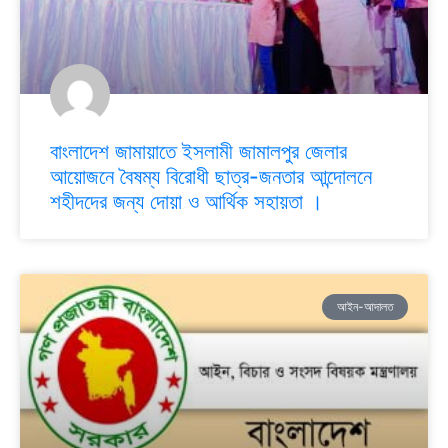
বাংলাদেশ জামায়াতে ইসলামী জামালপুর জেলার
আয়োজনে বৈষম্য বিরোধী ছাত্র-জনতার আন্দোলনে
শহীদদের জন্য দোয়া ও আর্থিক সহায়তা ।
আইন-আদালত