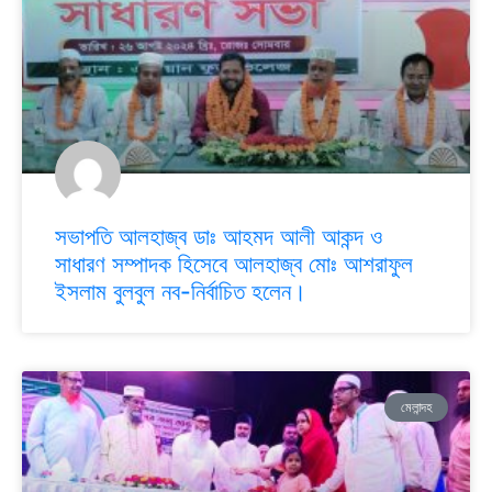
সভাপতি আলহাজ্ব ডাঃ আহমদ আলী আকন্দ ও
সাধারণ সম্পাদক হিসেবে আলহাজ্ব মোঃ আশরাফুল
ইসলাম বুলবুল নব-নির্বাচিত হলেন।
মেলান্দহ