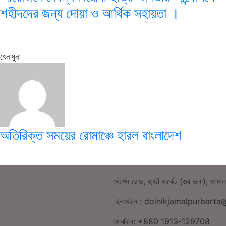
শহীদদের জন্য দোয়া ও আর্থিক সহায়তা ।
খেলাধুলা
অতিরিক্ত সময়ের রোমাঞ্চে হারল বাংলাদেশ
স্টেশন রোড, হাজী মার্কেট (৩য় তলা), জামা
ই-মেইল : doinikjamalpurbart
মোবাইল: +880 1913-129708