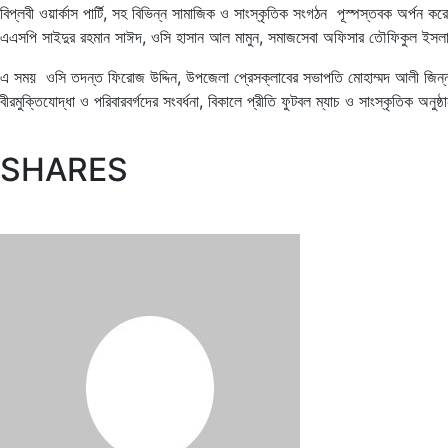
বিপ্লবী ওয়ার্কাস পার্টি, সহ বিভিন্ন সামাজিক ও সাংস্কৃতিক সংগঠন পূস্পস্তবক অর্
এএসপি সাইদুর রহমান সাঈদ, ওসি হাসান আল মামুন, সমাজসেবা অফিসার তৌফিকুল ইসলাম 
এ সময় ওসি তদন্ত ফিরোজ উদ্দিন, উপজেলা প্রেসক্লাবের সভাপতি মোহাম্মদ আলী জিন্নাহ সহ ব
বীরমুক্তিযোদ্ধা ও পরিবারবর্গদের সংবর্ধনা, বিকালে প্রীতি ফুটবল ম্যাচ ও সাংস্কৃতিক অনুষ্
SHARES