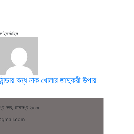
লাইফস্টাইল
ঠান্ডায় বন্ধ নাক খোলার জাদুকরী উপায়
লপুর সদর, জামালপুর ২০০০
a@gmail.com