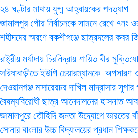
২৪ ঘণ্টার মাথায় যুগ্ম আহ্বায়কের পদত্যাগ
জামালপুর পৌর নির্বাচনকে সামনে রেখে ৭নং 
শহীদদের স্মরণে বকশীগঞ্জে ছাত্রদলের কবর 
রাষ্ট্রীয় মর্যাদায় চিরনিদ্রায় শায়িত বীর মু
সরিষাবাড়ীতে ইউপি চেয়ারম্যানকে অপসারণ 
দেওয়ানগঞ্জ মাদারেরচর দাখিল মাদ্রাসার সুপা
বৈষম্যবিরোধী ছাত্র আনেদালনের হাসনাত আবদ
জামালপুরে তৌহিদি জনতা উদ্যোগে ভারতের বাঁ
সোনার বাংলার উচ্চ বিদ্যালয়ের প্রধান শিক