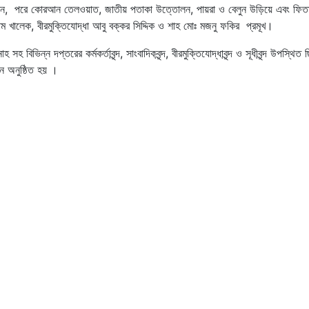
পন করেন, পরে কোরআন তেলওয়াত, জাতীয় পতাকা উত্তোলন, পায়রা ও বেলুন উড়িয়ে এবং ফিতা
খালেক, বীরমুক্তিযোদ্ধা আবু বক্কর সিদ্দিক ও শাহ মোঃ মজনু ফকির প্রমূখ।
িভিন্ন দপ্তরের কর্মকর্তাবৃন্দ, সাংবাদিকবৃন্দ, বীরমুক্তিযোদ্ধাবৃন্দ ও সূধীবৃন্দ উপস্
ঠান অনুষ্ঠিত হয় ।