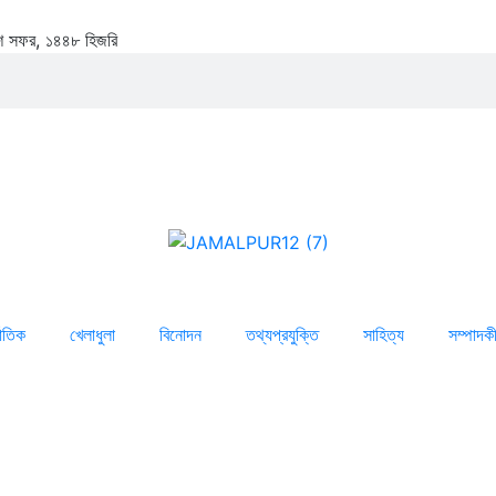
২৩শে সফর, ১৪৪৮ হিজরি
জাতিক
খেলাধুলা
বিনোদন
তথ্যপ্রযুক্তি
সাহিত্য
সম্পাদক