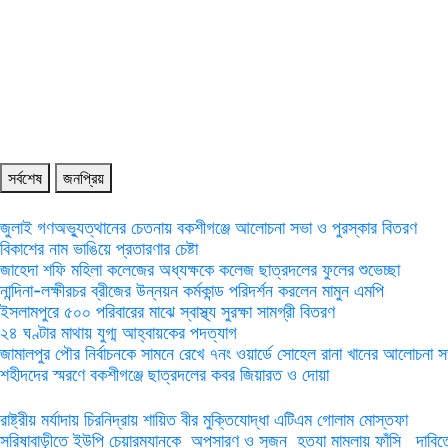
সর্বশেষ
জনপ্রিয়
জুলাই গণঅভ্যুত্থানের চেতনায় বকশীগঞ্জে আলোচনা সভা ও পুরস্কার বিতরণ
বিকাশের নাম ভাঙিয়ে প্রতারণার চেষ্টা
জাহেদা শফি মহিলা কলেজের অধ্যক্ষকে কলেজ ছাত্রদলের ফুলের শুভেচ্ছা
নান্দিনা-লক্ষীরচর ব্রীজের উন্নয়ন কর্মকান্ড পরিদর্শন করলেন মামুন এমপি
ইসলামপুরে ৫০০ পরিবারের মাঝে স্বাস্থ্য সুরক্ষা সামগ্রী বিতরণ
২৪ ঘণ্টার মাথায় যুগ্ম আহ্বায়কের পদত্যাগ
জামালপুর পৌর নির্বাচনকে সামনে রেখে ৭নং ওয়ার্ডে সোহেল রানা খানের আলোচনা 
শহীদদের স্মরণে বকশীগঞ্জে ছাত্রদলের কবর জিয়ারত ও দোয়া
রাষ্ট্রীয় মর্যাদায় চিরনিদ্রায় শায়িত বীর মুক্তিযোদ্ধা এটিএম গোলাম মোস্তফা
সরিষাবাড়ীতে ইউপি চেয়ারম্যানকে অপসারণ ও সুজন হত্যা মামলায় ফাঁসি দাবিত