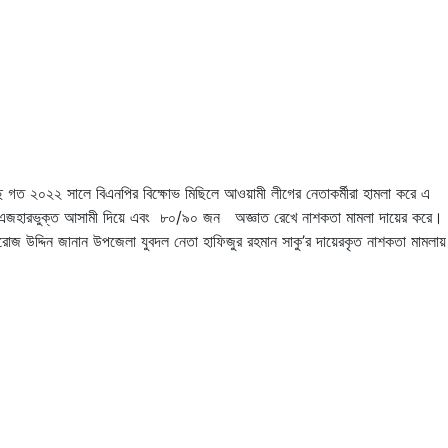
ছে গত ২০২২ সালে বিএনপির বিক্ষোভ মিছিলে আওয়ামী লীগের নেতাকর্মীরা হামলা করে এ
ীকে এজহারভুক্ত আসামী দিয়ে এবং ৮০/৯০ জন অজ্ঞাত রেখে নাশকতা মামলা দায়ের করে।
জ উদ্দিন জানান উপজেলা যুবদল নেতা হাফিজুর রহমান সাকু’র দায়েরকৃত নাশকতা মামলায়