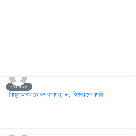
আইন-আদালত
নিম্ন আদালতে বড় রদবদল, ৮১ বিচারককে বদলি