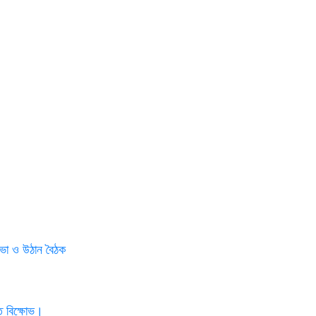
সভা ও উঠান বৈঠক
ে বিক্ষোভ।