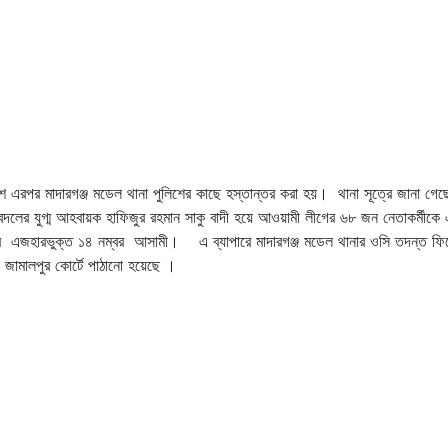
শ এরপর মাদারগঞ্জ মডেল থানা পুলিশের কাছে হস্তান্তর করা হয়। থানা সূত্রে জানা গে
বদলের যুগ্ম আহবায়ক হাফিজুর রহমান সাকু বাদী হয়ে আওয়ামী লীগের ৬৮ জন নেতাকর্ম
র এজহারভুক্ত ১৪ নম্বর আসামী। এ ব্যাপারে মাদারগঞ্জ মডেল থানার ওসি তদন্ত ফিরো
ামালপুর কোর্টে পাঠানো হয়েছে ।