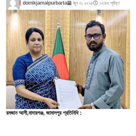
doinikjamalpurbarta
জুন ৩, ২০২৫
১২:৪৫ পূর্বাহ্ণ
রমজান আলী,মাদারগঞ্জ, জামালপুর প্রতিনিধি :