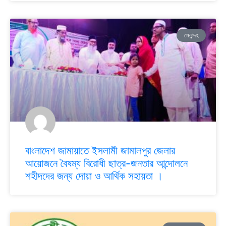
মেলান্দহ
বাংলাদেশ জামায়াতে ইসলামী জামালপুর জেলার
আয়োজনে বৈষম্য বিরোধী ছাত্র-জনতার আন্দোলনে
শহীদদের জন্য দোয়া ও আর্থিক সহায়তা ।