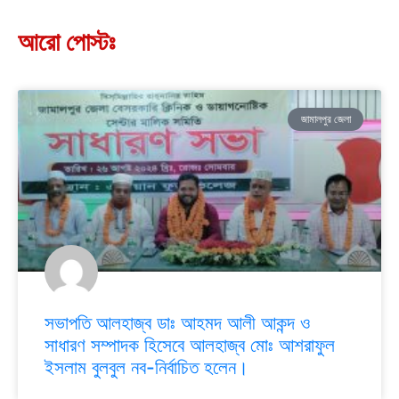
আরো পোস্টঃ
জামালপুর জেলা
সভাপতি আলহাজ্ব ডাঃ আহমদ আলী আকন্দ ও
সাধারণ সম্পাদক হিসেবে আলহাজ্ব মোঃ আশরাফুল
ইসলাম বুলবুল নব-নির্বাচিত হলেন।