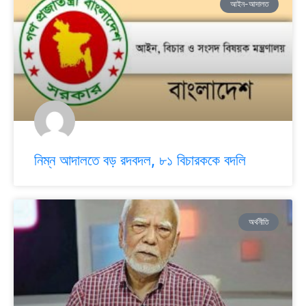
আইন-আদালত
নিম্ন আদালতে বড় রদবদল, ৮১ বিচারককে বদলি
অর্থনীতি