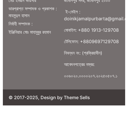
মোঃ ইমরান কায়সার
জামালপুর সদর, জামালপুর ২০০০
ভারপ্রাপ্ত সম্পাদক ও প্রকাশক :
ই-মেইল :
মাহমুদুল হাসান
doinikjamalpurbarta@gmail.
নির্বাহী সম্পাদক :
মোবাইল: +880 1913-129708
ইঞ্জিনিয়ার মোঃ মাহাবুবুর রহমান
টেলিফোন: +8809697129708
নিবন্ধন নং: (প্রক্রিয়াধীন)
আবেদনপত্রের নম্বর:
০০৬০২০.০০০০২০৭.২০২৫০৫০৭.১
© 2017-2025, Design by Theme Sells