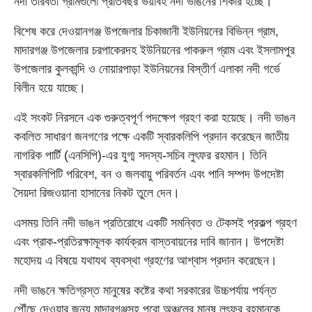
নদী তীরবর্তী গ্রামগুলো প্রতিবছর ভয়াবহ নদী ভাঙনের শিকার হচ্ছে।
বিশেষ করে দেওয়ানগঞ্জ উপজেলার চিকাজানী ইউনিয়নের বিভিন্ন গ্রাম,
মাদারগঞ্জ উপজেলার চরপাকেরদহ ইউনিয়নের পাকরুল গ্রাম এবং ইসলামপুর
উপজেলার কুলকান্দি ও নোয়ারপাড়া ইউনিয়নের বিস্তীর্ণ এলাকা নদী গর্ভে
বিলীন হয়ে যাচ্ছে।
এই সংকট নিরসনে এক গুরুত্বপূর্ণ পদক্ষেপ গ্রহণ করা হয়েছে। নদী ভাঙন
কবলিত সাধারণ জনগণের পক্ষে একটি স্বারকলিপি প্রদান করেছেন জাতীয়
নাগরিক পার্টি (এনসিপি)-এর যুগ্ম সদস্য-সচিব লুৎফর রহমান। তিনি
স্বারকলিপিটি পরিবেশ, বন ও জলবায়ু পরিবর্তন এবং পানি সম্পদ উপদেষ্টা
সৈয়দা রিজওয়ানা হাসানের নিকট তুলে দেন।
এসময় তিনি নদী ভাঙন প্রতিরোধে একটি সমন্বিত ও টেকসই প্রকল্প গ্রহণ
এবং প্রাক-প্রতিরক্ষামূলক কার্যক্রম বাস্তবায়নের দাবি জানান। উপদেষ্টা
মহোদয় এ বিষয়ে যথাযথ ব্যবস্থা গ্রহণের আশ্বাস প্রদান করেছেন।
নদী ভাঙনে ক্ষতিগ্রস্ত মানুষের কষ্টের কথা সরকারের উচ্চপর্যায় পর্যন্ত
পৌঁছে দেওয়ার জন্য মাদারগঞ্জসহ পুরো অঞ্চলের মানুষ লুৎফর রহমানকে