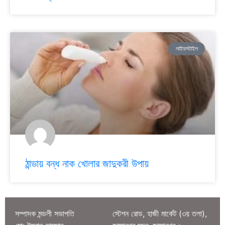
লাইফস্টাইল
ঠান্ডায় বন্ধ নাক খোলার জাদুকরী উপায়
সম্পাদক মন্ডলী সভাপতি
স্টেশন রোড, হাজী মার্কেট (৩য় তলা),