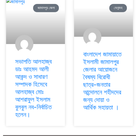
জামালপুর জেলা
মেলান্দহ
বাংলাদেশ জামায়াতে
সভাপতি আলহাজ্ব
ইসলামী জামালপুর
ডাঃ আহমদ আলী
জেলার আয়োজনে
আকন্দ ও সাধারণ
বৈষম্য বিরোধী
সম্পাদক হিসেবে
ছাত্র-জনতার
আলহাজ্ব মোঃ
আন্দোলনে শহীদদের
আশরাফুল ইসলাম
জন্য দোয়া ও
বুলবুল নব-নির্বাচিত
আর্থিক সহায়তা ।
হলেন।