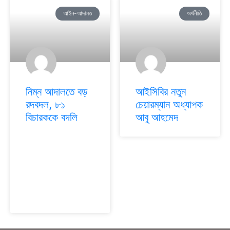
আইন-আদালত
অর্থনীতি
নিম্ন আদালতে বড়
আইসিবির নতুন
রদবদল, ৮১
চেয়ারম্যান অধ্যাপক
বিচারককে বদলি
আবু আহমেদ