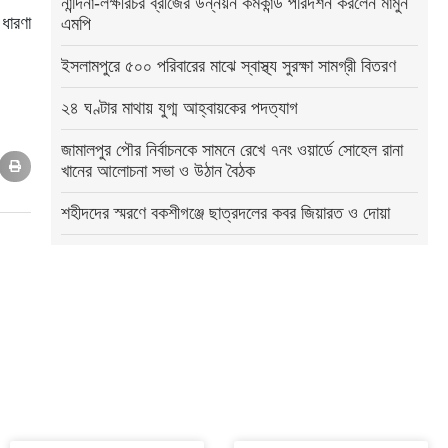
নান্দিনা-লক্ষীরচর ব্রীজের উন্নয়ন কর্মকান্ড পরিদর্শন করলেন মামুন
ধারণা
এমপি
ইসলামপুরে ৫০০ পরিবারের মাঝে স্বাস্থ্য সুরক্ষা সামগ্রী বিতরণ
২৪ ঘণ্টার মাথায় যুগ্ম আহ্বায়কের পদত্যাগ
জামালপুর পৌর নির্বাচনকে সামনে রেখে ৭নং ওয়ার্ডে সোহেল রানা
খানের আলোচনা সভা ও উঠান বৈঠক
শহীদদের স্মরণে বকশীগঞ্জে ছাত্রদলের কবর জিয়ারত ও দোয়া