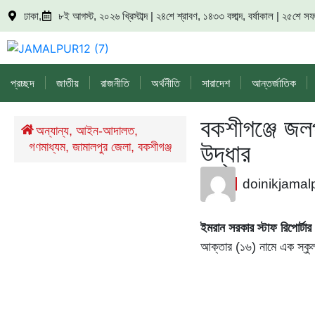
ঢাকা,
৮ই আগস্ট, ২০২৬ খ্রিস্টাব্দ | ২৪শে শ্রাবণ, ১৪৩৩ বঙ্গাব্দ, বর্ষাকাল | ২৫শে
প্রচ্ছদ
জাতীয়
রাজনীতি
অর্থনীতি
সারাদেশ
আন্তর্জাতিক
বকশীগঞ্জে জল
/
অন্যান্য
,
আইন-আদালত
,
উদ্ধার
গণমাধ্যম
,
জামালপুর জেলা
,
বকশীগঞ্জ
doinikjamal
ইমরান সরকার স্টাফ রিপোর্টার 
আক্তার (১৬) নামে এক স্কুল