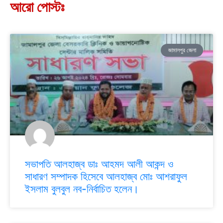
আরো পোস্টঃ
জামালপুর জেলা
সভাপতি আলহাজ্ব ডাঃ আহমদ আলী আকন্দ ও
সাধারণ সম্পাদক হিসেবে আলহাজ্ব মোঃ আশরাফুল
ইসলাম বুলবুল নব-নির্বাচিত হলেন।