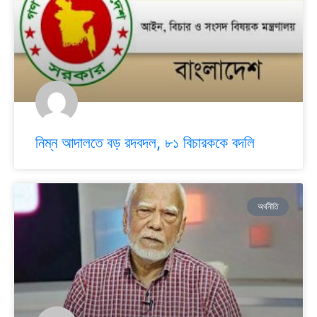
নিম্ন আদালতে বড় রদবদল, ৮১ বিচারককে বদলি
অর্থনীতি