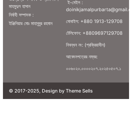
ই-মেইল :
মাহমুদুল হাসান
doinikjamalpurbarta@gmail.
নির্বাহী সম্পাদক :
মোবাইল: +880 1913-129708
ইঞ্জিনিয়ার মোঃ মাহাবুবুর রহমান
টেলিফোন: +8809697129708
নিবন্ধন নং: (প্রক্রিয়াধীন)
আবেদনপত্রের নম্বর:
০০৬০২০.০০০০২০৭.২০২৫০৫০৭.১
© 2017-2025, Design by Theme Sells