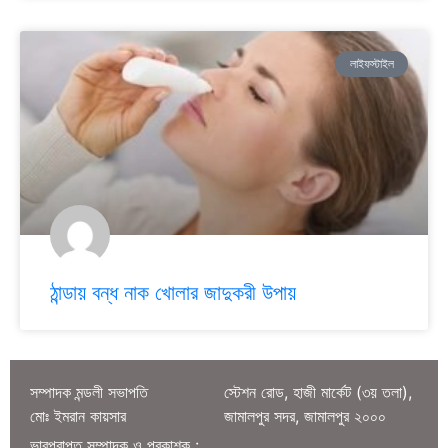
লাইফস্টাইল
ঠান্ডায় বন্ধ নাক খোলার জাদুকরী উপায়
সম্পাদক মন্ডলী সভাপতি
স্টেশন রোড, হাজী মার্কেট (৩য় তলা),
মোঃ ইমরান কায়সার
জামালপুর সদর, জামালপুর ২০০০
ভারপ্রাপ্ত সম্পাদক ও প্রকাশক :