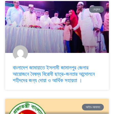
মেলান্দহ
বাংলাদেশ জামায়াতে ইসলামী জামালপুর জেলার
আয়োজনে বৈষম্য বিরোধী ছাত্র-জনতার আন্দোলনে
শহীদদের জন্য দোয়া ও আর্থিক সহায়তা ।
আইন-আদালত