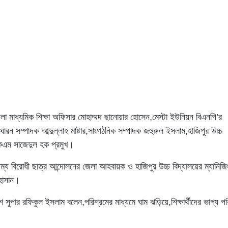
 মাধ্যমিক শিক্ষা অফিসার মোহাম্মদ ছানোয়ার হোসেন,মেস্টা ইউনিয়ন বিএনপি’র
ধারন সম্পাদক আব্দুল্লাহ মাষ্টার,সাংগঠনিক সম্পাদক জহুরুল ইসলাম,হাজিপুর উচ্চ
একেএম সাজেদুল হক প্রমুখ।
ষম্য বিরোধী ছাত্র আন্দোলনের জেলা আহবায়ক ও হাজিপুর উচ্চ বিদ্যালয়ের ম্যানিজি
হাসান।
শ সুপার রফিকুল ইসলাম বলেন,পরিশ্রমের মাধ্যমে ঘাম ঝড়িয়ে,শিক্ষার্থীদের ভাগ্য পর