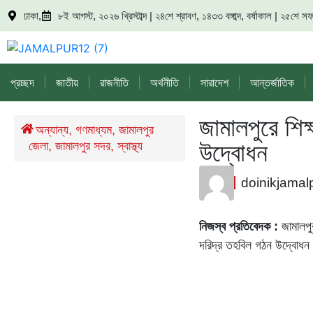
ঢাকা,
৮ই আগস্ট, ২০২৬ খ্রিস্টাব্দ | ২৪শে শ্রাবণ, ১৪৩৩ বঙ্গাব্দ, বর্ষাকাল | ২৫শে
প্রচ্ছদ
জাতীয়
রাজনীতি
অর্থনীতি
সারাদেশ
আন্তর্জাতিক
জামালপুরে শিক্
/
অন্যান্য
,
গণমাধ্যম
,
জামালপুর
উদ্বোধন
জেলা
,
জামালপুর সদর
,
স্বাস্থ্য
doinikjamal
নিজস্ব প্রতিবেদক :
জামালপুর
দরিদ্র তহবিল গঠন উদ্বোধন