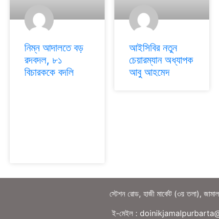
নিম্ন আদালতে বড়
আইসিবির নতুন
রদবদল, ৮১
চেয়ারম্যান অধ্যাপক
বিচারককে বদলি
আবু আহমেদ
স্টেশন রোড, হাজী মার্কেট (৩য় তলা), জামা
ই-মেইল : doinikjamalpurbart