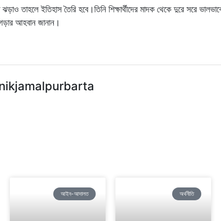
ঝড়াও তাহলে ইতিহাস তৈরি হবে।তিনি শিক্ষার্থীদের মাদক থেকে দুরে সরে ভালভাব
তৎ গড়ার আহবান জানান।
nikjamalpurbarta
আইন-আদালত
অর্থনীতি