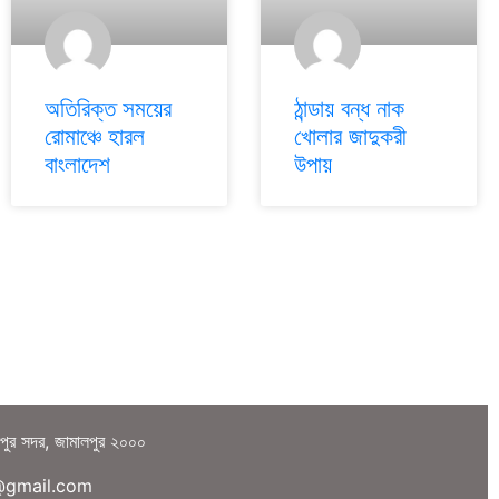
অতিরিক্ত সময়ের
ঠান্ডায় বন্ধ নাক
রোমাঞ্চে হারল
খোলার জাদুকরী
বাংলাদেশ
উপায়
লপুর সদর, জামালপুর ২০০০
a@gmail.com