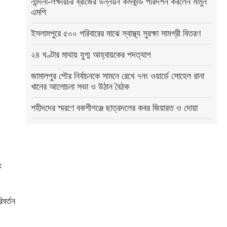
নান্দিনা-লক্ষীরচর ব্রীজের উন্নয়ন কর্মকান্ড পরিদর্শন করলেন মামুন
এমপি
ইসলামপুরে ৫০০ পরিবারের মাঝে স্বাস্থ্য সুরক্ষা সামগ্রী বিতরণ
২৪ ঘণ্টার মাথায় যুগ্ম আহ্বায়কের পদত্যাগ
জামালপুর পৌর নির্বাচনকে সামনে রেখে ৭নং ওয়ার্ডে সোহেল রানা
খানের আলোচনা সভা ও উঠান বৈঠক
শহীদদের স্মরণে বকশীগঞ্জে ছাত্রদলের কবর জিয়ারত ও দোয়া
ং
িবর্তন