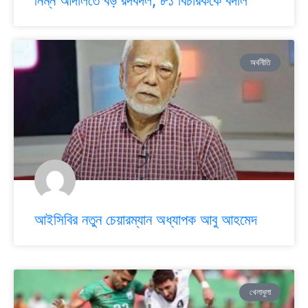
নিম্ন আদালতে বড় রদবদল, ৮১ বিচারককে বদলি
অর্থনীতি
আইসিবির নতুন চেয়ারম্যান অধ্যাপক আবু আহমেদ
খেলাধুলা