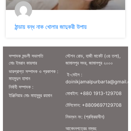
ঠান্ডায় বন্ধ নাক খোলার জাদুকরী উপায়
সম্পাদক মন্ডলী সভাপতি
স্টেশন রোড, হাজী মার্কেট (৩য় তলা),
মোঃ ইমরান কায়সার
জামালপুর সদর, জামালপুর ২০০০
ভারপ্রাপ্ত সম্পাদক ও প্রকাশক :
ই-মেইল :
মাহমুদুল হাসান
doinikjamalpurbarta@gmail.
নির্বাহী সম্পাদক :
মোবাইল: +880 1913-129708
ইঞ্জিনিয়ার মোঃ মাহাবুবুর রহমান
টেলিফোন: +8809697129708
নিবন্ধন নং: (প্রক্রিয়াধীন)
আবেদনপত্রের নম্বর: