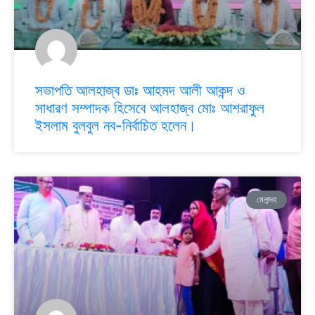
সভাপতি আলহাজ্ব ডাঃ আহমদ আলী আকন্দ ও
সাধারণ সম্পাদক হিসেবে আলহাজ্ব মোঃ আশরাফুল
ইসলাম বুলবুল নব-নির্বাচিত হলেন।
মেলান্দহ