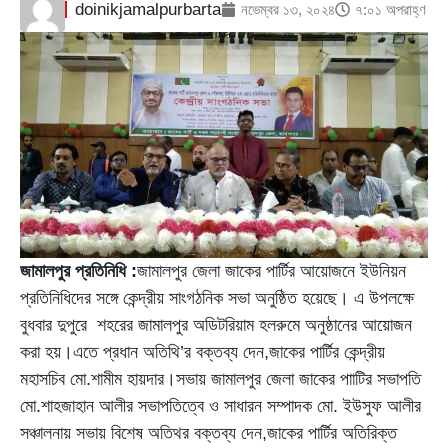
doinikjamalpurbarta
নভেম্বর ১৩, ২০২৪
৭:০১ অপরাহ্ণ
জামালপুর প্রতিনিধি :
জামালপুর জেলা জাকের পার্টির আয়োজনে ইউনিয়ন
প্রতিনিধিদের সঙ্গে কেন্দ্রীয় সাংগঠনিক সভা অনুষ্ঠিত হয়েছে। এ উপলক্ষে
বুধবার দুপুরে শহরের জামালপুর অডিটরিয়াম হলরুমে অনুষ্ঠানের আয়োজন
করা হয়।এতে প্রধান অতিথি’র বক্তব্য দেন,জাকের পার্টির কেন্দ্রীয়
মহাসচিব মো.শামীম হায়দার।সভায় জামালপুর জেলা জাকের পাাটির সভাপতি
মো.শাহজাহান আলীর সভাপতিত্বে ও সাধারন সম্পাদক মো. ইউসুফ আলীর
সঞ্চালনায় সভায় বিশেষ অতিথর বক্তব্য দেন,জাকের পার্টির অতিরিক্ত