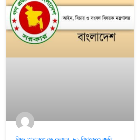
নিম্ন আদালতে বড় রদবদল, ৮১ বিচারককে বদলি