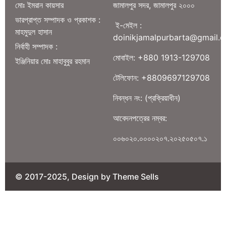
মোঃ ইমরান কায়সার
জামালপুর সদর, জামালপুর ২০০০
ভারপ্রাপ্ত সম্পাদক ও প্রকাশক :
ই-মেইল :
মাহমুদুল হাসান
doinikjamalpurbarta@gmail.
নির্বাহী সম্পাদক :
মোবাইল: +880 1913-129708
ইঞ্জিনিয়ার মোঃ মাহাবুবুর রহমান
টেলিফোন: +8809697129708
নিবন্ধন নং: (প্রক্রিয়াধীন)
আবেদনপত্রের নম্বর:
০০৬০২০.০০০০২০৭.২০২৫০৫০৭.১
© 2017-2025, Design by Theme Sells