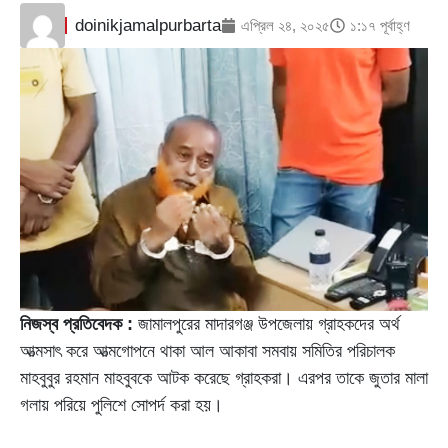
doinikjamalpurbarta
এপ্রিল ২৪, ২০২৫
১:১৭ পূর্বাহ্ণ
নিজস্ব প্রতিবেদক :
জামালপুরের মাদারগঞ্জ উপজেলায় গ্রাহকদের অর্থ
আত্মসাৎ করে আত্মগোপনে থাকা আল আকাবা সমবায় সমিতির পরিচালক
মাহবুবুর রহমান মাহবুবকে আটক করেছে গ্রাহকরা। এরপর তাকে জুতার মালা
গলায় পরিয়ে পুলিশে সোপর্দ করা হয়।