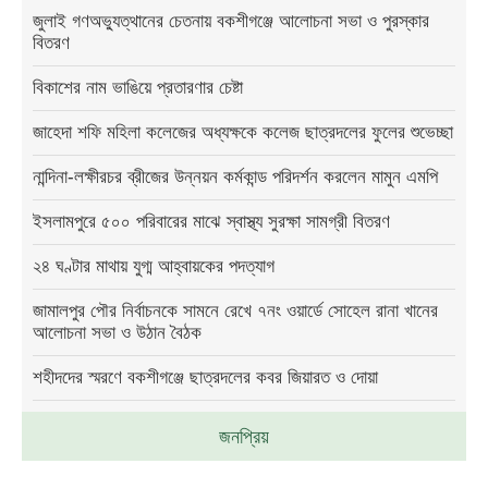
জুলাই গণঅভ্যুত্থানের চেতনায় বকশীগঞ্জে আলোচনা সভা ও পুরস্কার
বিতরণ
বিকাশের নাম ভাঙিয়ে প্রতারণার চেষ্টা
জাহেদা শফি মহিলা কলেজের অধ্যক্ষকে কলেজ ছাত্রদলের ফুলের শুভেচ্ছা
নান্দিনা-লক্ষীরচর ব্রীজের উন্নয়ন কর্মকান্ড পরিদর্শন করলেন মামুন এমপি
ইসলামপুরে ৫০০ পরিবারের মাঝে স্বাস্থ্য সুরক্ষা সামগ্রী বিতরণ
২৪ ঘণ্টার মাথায় যুগ্ম আহ্বায়কের পদত্যাগ
জামালপুর পৌর নির্বাচনকে সামনে রেখে ৭নং ওয়ার্ডে সোহেল রানা খানের
আলোচনা সভা ও উঠান বৈঠক
শহীদদের স্মরণে বকশীগঞ্জে ছাত্রদলের কবর জিয়ারত ও দোয়া
জনপ্রিয়