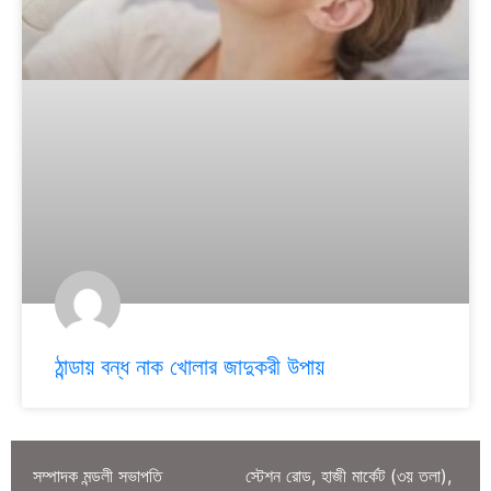
ঠান্ডায় বন্ধ নাক খোলার জাদুকরী উপায়
সম্পাদক মন্ডলী সভাপতি
স্টেশন রোড, হাজী মার্কেট (৩য় তলা),