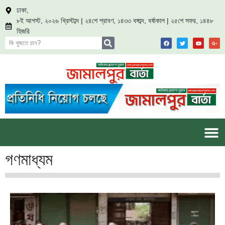
ঢাকা,
৮ই আগস্ট, ২০২৬ খ্রিস্টাব্দ | ২৪শে শ্রাবণ, ১৪৩৩ বঙ্গাব্দ, বর্ষাকাল | ২৫শে সফর, ১৪৪৮
হিজরি
গণমাধ্যম