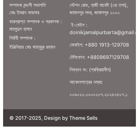
সম্পাদক মন্ডলী সভাপতি
স্টেশন রোড, হাজী মার্কেট (৩য় তলা),
মোঃ ইমরান কায়সার
জামালপুর সদর, জামালপুর ২০০০
ভারপ্রাপ্ত সম্পাদক ও প্রকাশক :
ই-মেইল :
মাহমুদুল হাসান
doinikjamalpurbarta@gmail.
নির্বাহী সম্পাদক :
মোবাইল: +880 1913-129708
ইঞ্জিনিয়ার মোঃ মাহাবুবুর রহমান
টেলিফোন: +8809697129708
নিবন্ধন নং: (প্রক্রিয়াধীন)
আবেদনপত্রের নম্বর:
০০৬০২০.০০০০২০৭.২০২৫০৫০৭.১
© 2017-2025, Design by Theme Sells