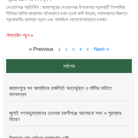
দেওয়ানগঞ্জ প্রতিনিধি : জামালপুরের দেওয়ানগঞ্জ উপজেলার সানন্দবাড়ী ইসলামিয়া
সিনিয়র আলিম মাদ্রাসার অবৈধভাবে দখল হওয়া জমি উদ্ধার, দখলদারদের বিরুদ্ধে
প্রয়োজনীয় ব্যবস্থা গ্রহণ এবং সামাজিক যোগাযোগমাধ্যমে চলমান
বিস্তারিত পড়ুন »
« Previous
১
২
৩
৪
৫
Next »
সর্বশেষ
জামালপুরে সব আসামিকে চার্জশিটে অন্তর্ভুক্ত ও ফাঁসির দাবিতে
মানববন্ধন
জুলাই গণঅভ্যুত্থানের চেতনায় বকশীগঞ্জে আলোচনা সভা ও পুরস্কার
বিতরণ