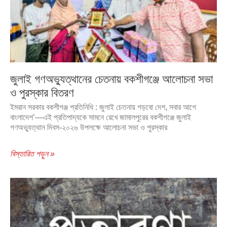
জুলাই গণঅভ্যুত্থানের চেতনায় বকশীগঞ্জে আলোচনা সভা
ও পুরস্কার বিতরণ
ইমরান সরকার বকশীগঞ্জ প্রতিনিধি : জুলাই চেতনায় গড়বো দেশ, সবার আগে
বাংলাদেশ’—এই প্রতিপাদ্যকে সামনে রেখে জামালপুরের বকশীগঞ্জে জুলাই
গণঅভ্যুত্থান দিবস-২০২৬ উপলক্ষে আলোচনা সভা ও পুরস্কার
বিস্তারিত পড়ুন »