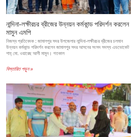
নান্দিনা-লক্ষীরচর ব্রীজের উন্নয়ন কর্মকান্ড পরিদর্শন করলেন
মামুন এমপি
নিজস্ব প্রতিবেদক : জামালপুর সদর উপজেলার নান্দিনা-লক্ষীরচর ব্রীজের চলমান
উন্নয়ন কর্মকান্ড পরিদর্শন করলেন জামালপুর সদর আসনের সংসদ সদস্য এডভোকেট
শাহ্ মো. ওয়ারেছ আলী মামুন। গতকাল
বিস্তারিত পড়ুন »