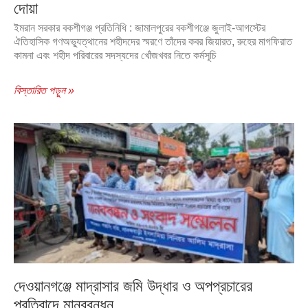
দোয়া
ইমরান সরকার বকশীগঞ্জ প্রতিনিধি : জামালপুরের বকশীগঞ্জে জুলাই-আগস্টের
ঐতিহাসিক গণঅভ্যুত্থানের শহীদদের স্মরণে তাঁদের কবর জিয়ারত, রুহের মাগফিরাত
কামনা এবং শহীদ পরিবারের সদস্যদের খোঁজখবর নিতে কর্মসূচি
বিস্তারিত পড়ুন »
দেওয়ানগঞ্জে মাদ্রাসার জমি উদ্ধার ও অপপ্রচারের
প্রতিবাদে মানববন্ধন