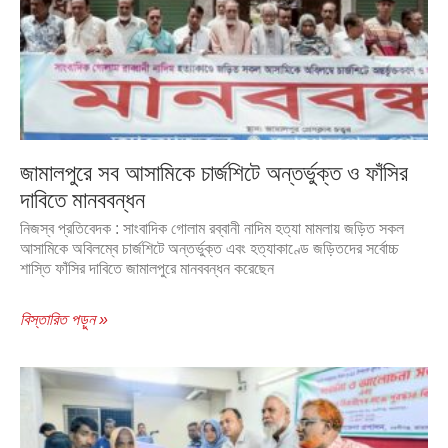
জামালপুরে সব আসামিকে চার্জশিটে অন্তর্ভুক্ত ও ফাঁসির
দাবিতে মানববন্ধন
নিজস্ব প্রতিবেদক : সাংবাদিক গোলাম রব্বানী নাদিম হত্যা মামলায় জড়িত সকল
আসামিকে অবিলম্বে চার্জশিটে অন্তর্ভুক্ত এবং হত্যাকাণ্ডে জড়িতদের সর্বোচ্চ
শাস্তি ফাঁসির দাবিতে জামালপুরে মানববন্ধন করেছেন
বিস্তারিত পড়ুন »