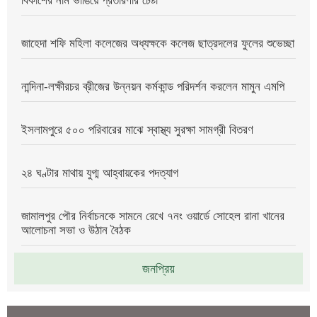
বিকাশের নাম ভাঙিয়ে প্রতারণার চেষ্টা
জাহেদা শফি মহিলা কলেজের অধ্যক্ষকে কলেজ ছাত্রদলের ফুলের শুভেচ্ছা
নান্দিনা-লক্ষীরচর ব্রীজের উন্নয়ন কর্মকান্ড পরিদর্শন করলেন মামুন এমপি
ইসলামপুরে ৫০০ পরিবারের মাঝে স্বাস্থ্য সুরক্ষা সামগ্রী বিতরণ
২৪ ঘণ্টার মাথায় যুগ্ম আহ্বায়কের পদত্যাগ
জামালপুর পৌর নির্বাচনকে সামনে রেখে ৭নং ওয়ার্ডে সোহেল রানা খানের
আলোচনা সভা ও উঠান বৈঠক
জনপ্রিয়