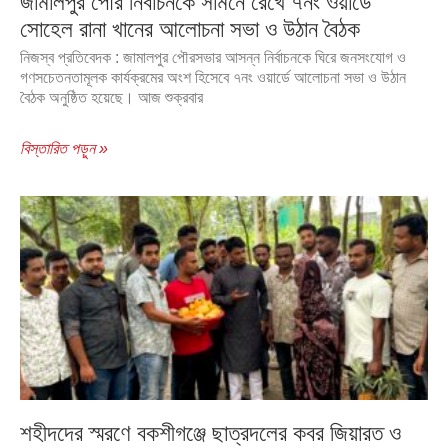
জামালপুর পৌর নির্বাচনকে সামনে রেখে ৭নং ওয়ার্ডে
সোহেল রানা খানের আলোচনা সভা ও উঠান বৈঠক
নিজস্ব প্রতিবেদক : জামালপুর পৌরসভার আসন্ন নির্বাচনকে ঘিরে জনসংযোগ ও
গণসচেতনতামূলক কার্যক্রমের অংশ হিসেবে ৭নং ওয়ার্ডে আলোচনা সভা ও উঠান
বৈঠক অনুষ্ঠিত হয়েছে। আজ শুক্রবার
বিস্তারিত পড়ুন »
শহীদদের স্মরণে বকশীগঞ্জে ছাত্রদলের কবর জিয়ারত ও