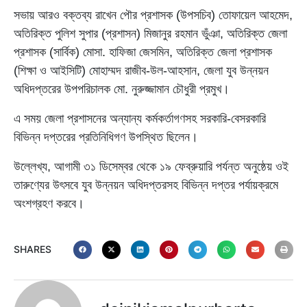
সভায় আরও বক্তব্য রাখেন পৌর প্রশাসক (উপসচিব) তোফায়েল আহমেদ,
অতিরিক্ত পুলিশ সুপার (প্রশাসন) মিজানুর রহমান ভুঁঞা, অতিরিক্ত জেলা
প্রশাসক (সার্বিক) মোসা. হাফিজা জেসমিন, অতিরিক্ত জেলা প্রশাসক
(শিক্ষা ও আইসিটি) মোহাম্মদ রাজীব-উল-আহসান, জেলা যুব উন্নয়ন
অধিদপ্তরের উপপরিচালক মো. নুরুজ্জামান চৌধুরী প্রমুখ।
এ সময় জেলা প্রশাসনের অন্যান্য কর্মকর্তাগণসহ সরকারি-বেসরকারি
বিভিন্ন দপ্তরের প্রতিনিধিগণ উপস্থিত ছিলেন।
উল্লেখ্য, আগামী ৩১ ডিসেম্বর থেকে ১৯ ফেব্রুয়ারি পর্যন্ত অনুষ্ঠেয় ওই
তারুণ্যের উৎসবে যুব উন্নয়ন অধিদপ্তরসহ বিভিন্ন দপ্তর পর্যায়ক্রমে
অংশগ্রহণ করবে।
SHARES