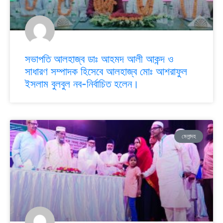
সভাপতি আলহাজ্ব ডাঃ আহমদ আলী আকন্দ ও
সাধারণ সম্পাদক হিসেবে আলহাজ্ব মোঃ আশরাফুল
ইসলাম বুলবুল নব-নির্বাচিত হলেন।
মেলান্দহ