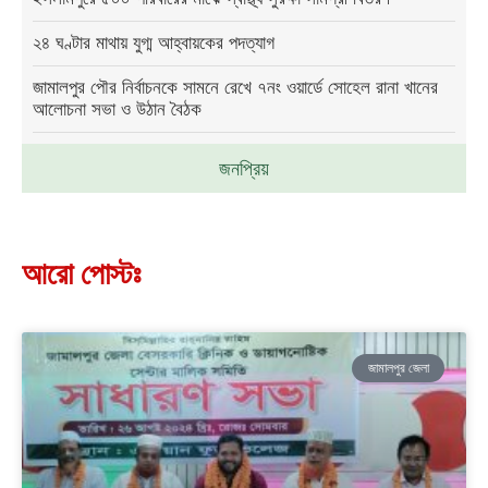
২৪ ঘণ্টার মাথায় যুগ্ম আহ্বায়কের পদত্যাগ
জামালপুর পৌর নির্বাচনকে সামনে রেখে ৭নং ওয়ার্ডে সোহেল রানা খানের
আলোচনা সভা ও উঠান বৈঠক
জনপ্রিয়
আরো পোস্টঃ
জামালপুর জেলা