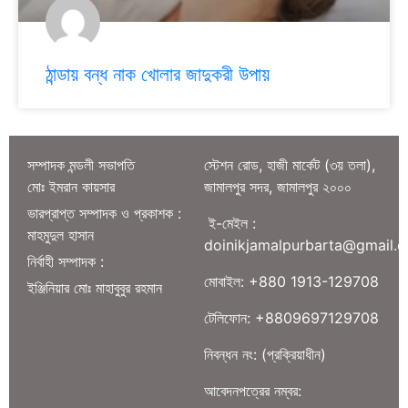
ঠান্ডায় বন্ধ নাক খোলার জাদুকরী উপায়
সম্পাদক মন্ডলী সভাপতি
স্টেশন রোড, হাজী মার্কেট (৩য় তলা),
মোঃ ইমরান কায়সার
জামালপুর সদর, জামালপুর ২০০০
ভারপ্রাপ্ত সম্পাদক ও প্রকাশক :
ই-মেইল :
মাহমুদুল হাসান
doinikjamalpurbarta@gmail.
নির্বাহী সম্পাদক :
মোবাইল: +880 1913-129708
ইঞ্জিনিয়ার মোঃ মাহাবুবুর রহমান
টেলিফোন: +8809697129708
নিবন্ধন নং: (প্রক্রিয়াধীন)
আবেদনপত্রের নম্বর: