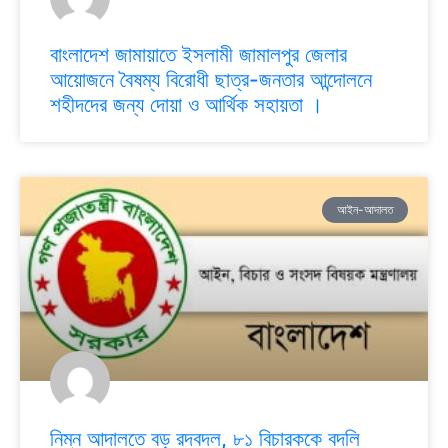
বাংলাদেশ জামায়াতে ইসলামী জামালপুর জেলার
আয়োজনে বৈষম্য বিরোধী ছাত্র-জনতার আন্দোলনে
শহীদদের জন্য দোয়া ও আর্থিক সহায়তা ।
আইন-আদালত
নিম্ন আদালতে বড় রদবদল, ৮১ বিচারককে বদলি