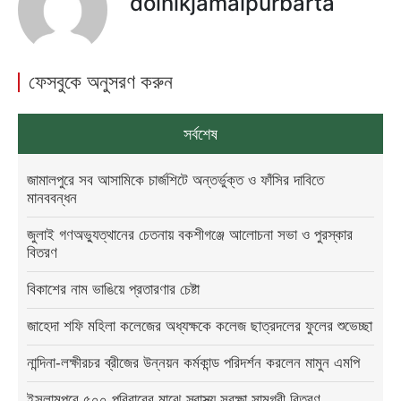
doinikjamalpurbarta
ফেসবুকে অনুসরণ করুন
সর্বশেষ
জামালপুরে সব আসামিকে চার্জশিটে অন্তর্ভুক্ত ও ফাঁসির দাবিতে
মানববন্ধন
জুলাই গণঅভ্যুত্থানের চেতনায় বকশীগঞ্জে আলোচনা সভা ও পুরস্কার
বিতরণ
বিকাশের নাম ভাঙিয়ে প্রতারণার চেষ্টা
জাহেদা শফি মহিলা কলেজের অধ্যক্ষকে কলেজ ছাত্রদলের ফুলের শুভেচ্ছা
নান্দিনা-লক্ষীরচর ব্রীজের উন্নয়ন কর্মকান্ড পরিদর্শন করলেন মামুন এমপি
ইসলামপুরে ৫০০ পরিবারের মাঝে স্বাস্থ্য সুরক্ষা সামগ্রী বিতরণ