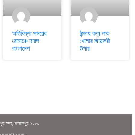
অতিরিক্ত সময়ের
ঠান্ডায় বন্ধ নাক
রোমাঞ্চে হারল
খোলার জাদুকরী
বাংলাদেশ
উপায়
লপুর সদর, জামালপুর ২০০০