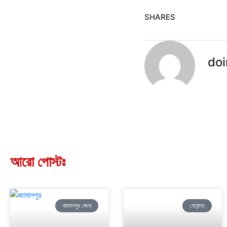
SHARES
doi
আরো পোস্টঃ
জামালপুর জেলা
মেলান্দহ