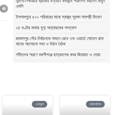
নান্দিনা-লক্ষীরচর ব্রীজের উন্নয়ন কর্মকান্ড পরিদর্শন করলেন মামুন
এমপি
ইসলামপুরে ৫০০ পরিবারের মাঝে স্বাস্থ্য সুরক্ষা সামগ্রী বিতরণ
২৪ ঘণ্টার মাথায় যুগ্ম আহ্বায়কের পদত্যাগ
জামালপুর পৌর নির্বাচনকে সামনে রেখে ৭নং ওয়ার্ডে সোহেল রানা
খানের আলোচনা সভা ও উঠান বৈঠক
শহীদদের স্মরণে বকশীগঞ্জে ছাত্রদলের কবর জিয়ারত ও দোয়া
খেলাধুলা
লাইফস্টাইল