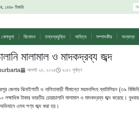
 সফর, ১৪৪৮ হিজরি
খেলাধুলা
বিনোদন
তথ্যপ্রযুক্তি
সাহিত্য
সম্পাদকীয়
অন্যান্য
ালানি মালামাল ও মাদকদ্রব্য জব্দ
purbarta
আগস্ট ২৮, ২০২৫
৯:৫০ পূর্বাহ্ণ
পুর জেলার ঝিনাইগাতী ও নালিতাবাড়ী সীমান্তে ময়মনসিংহ ব্যাটালিয়ন (৩৯ বিজিবি
১০ লক্ষাধিক টাকার ভারতীয় চোরাচালানি মালামাল ও মাদকদ্রব্য জব্দ করেছে। বুধবা
অভিযানে এসব পণ্য জব্দ করা হয়।