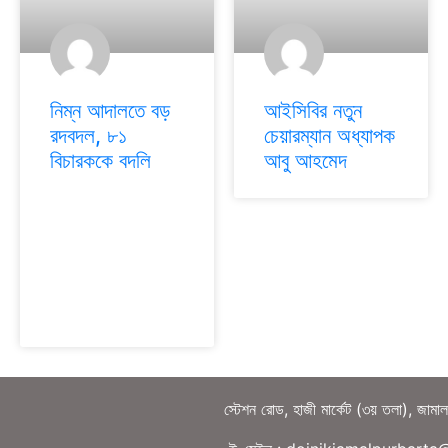
নিম্ন আদালতে বড়
আইসিবির নতুন
রদবদল, ৮১
চেয়ারম্যান অধ্যাপক
বিচারককে বদলি
আবু আহমেদ
স্টেশন রোড, হাজী মার্কেট (৩য় তলা), জামা