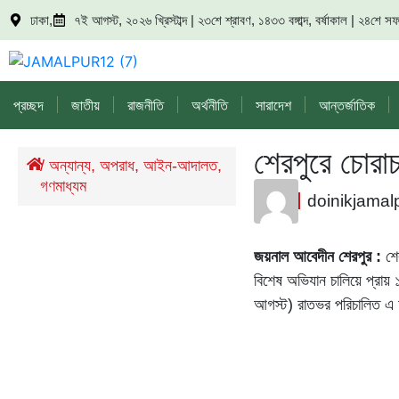
ঢাকা,
৭ই আগস্ট, ২০২৬ খ্রিস্টাব্দ | ২৩শে শ্রাবণ, ১৪৩৩ বঙ্গাব্দ, বর্ষাকাল | ২৪শে
প্রচ্ছদ
জাতীয়
রাজনীতি
অর্থনীতি
সারাদেশ
আন্তর্জাতিক
শেরপুরে চোরাচ
/
অন্যান্য
,
অপরাধ
,
আইন-আদালত
,
গণমাধ্যম
doinikjamal
জয়নাল আবেদীন শেরপুর :
শের
বিশেষ অভিযান চালিয়ে প্রায় 
আগস্ট) রাতভর পরিচালিত এ 