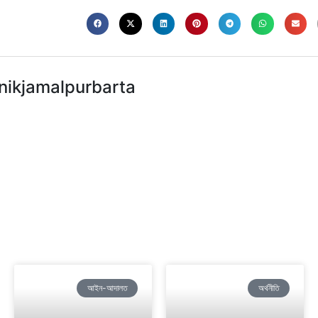
nikjamalpurbarta
আইন-আদালত
অর্থনীতি