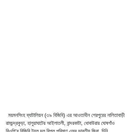
ময়মনসিংহ ব্যাটালিয়ন (৩৯ বিজিবি) এর আওতাধীন শেরপুরের নালিতাবাড়ী
রামচন্দ্রকুড়া, হালুয়াঘাটের আইলাতলী, বান্দরকাটা, ধোবাউরার ঘোষগাঁও
বিওপি’র বিজিবি টহল দল বিপুল পরিমাণ এসব ভারতীয় জিরা, চিনি,