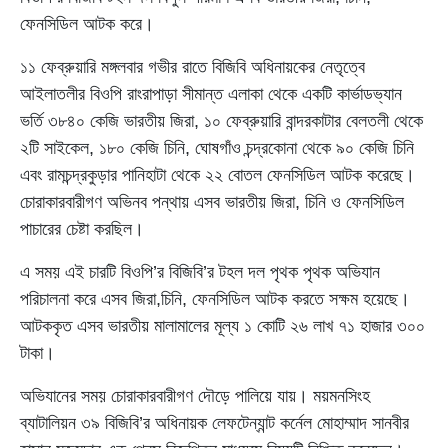
ফেনসিডিল আটক করে।
১১ ফেব্রুয়ারি মঙ্গলবার গভীর রাতে বিজিবি অধিনায়কের নেতৃত্বে
আইলাতলীর বিওপি রাংরাপাড়া সীমান্ত এলাকা থেকে একটি কার্ভাডভ্যান
ভর্তি ৩৮৪০ কেজি ভারতীয় জিরা, ১০ ফেব্রুয়ারি বান্দরকাটার বেলতলী থেকে
২টি সাইকেল, ১৮০ কেজি চিনি, ঘোষগাঁও চন্দ্রকোনা থেকে ৯০ কেজি চিনি
এবং রামচন্দ্রকুড়ার পানিহাটা থেকে ২২ বোতল ফেনসিডিল আটক করেছে।
চোরাকারবারীগণ অভিনব পন্থায় এসব ভারতীয় জিরা, চিনি ও ফেনসিডিল
পাচারের চেষ্টা করছিল।
এ সময় এই চারটি বিওপি’র বিজিবি’র টহল দল পৃথক পৃথক অভিযান
পরিচালনা করে এসব জিরা,চিনি, ফেনসিডিল আটক করতে সক্ষম হয়েছে।
আটককৃত এসব ভারতীয় মালামালের মূল্য ১ কোটি ২৬ লাখ ৭১ হাজার ৩০০
টাকা।
অভিযানের সময় চোরাকারবারীগণ দৌড়ে পালিয়ে যায়। ময়মনসিংহ
ব্যাটালিয়ন ৩৯ বিজিবি’র অধিনায়ক লেফটেন্যান্ট কর্নেল মোহাম্মাদ সানবীর