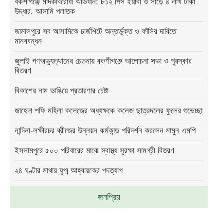
বকশীগঞ্জে মাদকবিরোধী অভিযান: ৮১২ পিস ইয়াবা ও সাড়ে ৪ লাখ টাকা
উদ্ধার, আসামি পলাতক
জামালপুরে সব আসামিকে চার্জশিটে অন্তর্ভুক্ত ও ফাঁসির দাবিতে
মানববন্ধন
জুলাই গণঅভ্যুত্থানের চেতনায় বকশীগঞ্জে আলোচনা সভা ও পুরস্কার
বিতরণ
বিকাশের নাম ভাঙিয়ে প্রতারণার চেষ্টা
জাহেদা শফি মহিলা কলেজের অধ্যক্ষকে কলেজ ছাত্রদলের ফুলের শুভেচ্ছা
নান্দিনা-লক্ষীরচর ব্রীজের উন্নয়ন কর্মকান্ড পরিদর্শন করলেন মামুন এমপি
ইসলামপুরে ৫০০ পরিবারের মাঝে স্বাস্থ্য সুরক্ষা সামগ্রী বিতরণ
২৪ ঘণ্টার মাথায় যুগ্ম আহ্বায়কের পদত্যাগ
জনপ্রিয়