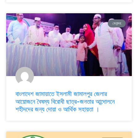
মেলান্দহ
বাংলাদেশ জামায়াতে ইসলামী জামালপুর জেলার
আয়োজনে বৈষম্য বিরোধী ছাত্র-জনতার আন্দোলনে
শহীদদের জন্য দোয়া ও আর্থিক সহায়তা ।