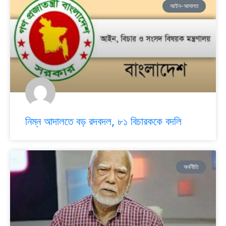
আইন-আদালত
নিম্ন আদালতে বড় রদবদল, ৮১ বিচারককে বদলি
অর্থনীতি