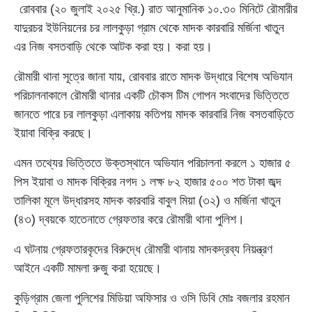
রোববার (২০ জুলাই ২০২৫ খ্রি.) রাত আনুমানিক ১০.৩০ মিনিটে রৌমারীর
যাদুরচর ইউনিয়নের চর লালকুড়া গ্রাম থেকে মাদক কারবারি মর্জিনা খাতুন
এর নিজ বসতবাড়ি থেকে আটক করা হয়। করা হয়।
রৌমারী থানা সূত্রে জানা যায়, রোববার রাতে মাদক উদ্ধারে বিশেষ অভিযান
পরিচালনাকালে রৌমারী থানার একটি চৌকস টিম গোপন সংবাদের ভিত্তিতে
জানতে পারে চর লালকুড়া এলাকায় কতিপয় মাদক কারবারি নিজ বসতবাড়িতে
ইয়াবা বিক্রি করছে।
এমন তথ্যের ভিত্তিতে উক্তস্থানে অভিযান পরিচালনা করলে ১ হাজার ৫
পিস ইয়াবা ও মাদক বিক্রির নগদ ১ লক্ষ ৮২ হাজার ৫০০ শত টাকা জব্দ
তালিকা মূলে উদ্ধারসহ মাদক কারবারি বাবুল মিয়া (৩২) ও মর্জিনা খাতুন
(৪৩) দ্বয়কে হাতেনাতে গ্রেফতার করে রৌমারী থানা পুলিশ।
এ ঘটনায় গ্রেফতারকৃদের বিরুদ্ধে রৌমারী থানায় মাদকদ্রব্য নিয়ন্ত্রণ
আইনে একটি মামলা রুজু করা হয়েছে।
কুড়িগ্রাম জেলা পুলিশের মিডিয়া অফিসার ও ওসি ডিবি মোঃ বজলার রহমান