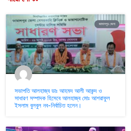
জামালপুর জেলা
সভাপতি আলহাজ্ব ডাঃ আহমদ আলী আকন্দ ও
সাধারণ সম্পাদক হিসেবে আলহাজ্ব মোঃ আশরাফুল
ইসলাম বুলবুল নব-নির্বাচিত হলেন।