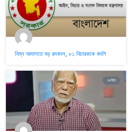
নিম্ন আদালতে বড় রদবদল, ৮১ বিচারককে বদলি
অর্থনীতি