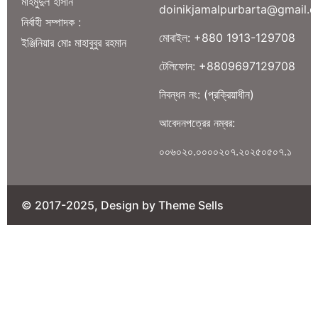
মাহমুদুল হাসান
doinikjamalpurbarta@gmail.
নির্বাহী সম্পাদক :
মোবাইল: +880 1913-129708
ইঞ্জিনিয়ার মোঃ মাহাবুবুর রহমান
টেলিফোন: +8809697129708
নিবন্ধন নং: (প্রক্রিয়াধীন)
আবেদনপত্রের নম্বর:
০০৬০২০.০০০০২০৭.২০২৫০৫০৭.১
© 2017-2025, Design by Theme Sells