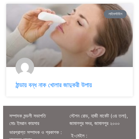
লাইফস্টাইল
ঠান্ডায় বন্ধ নাক খোলার জাদুকরী উপায়
সম্পাদক মন্ডলী সভাপতি
স্টেশন রোড, হাজী মার্কেট (৩য় তলা),
মোঃ ইমরান কায়সার
জামালপুর সদর, জামালপুর ২০০০
ভারপ্রাপ্ত সম্পাদক ও প্রকাশক :
ই-মেইল :