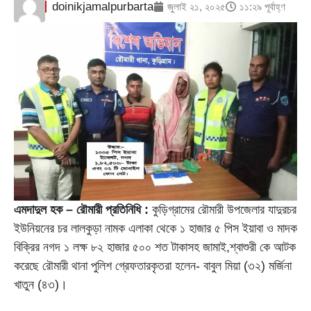
doinikjamalpurbarta
জুলাই ২১, ২০২৫
১১:২৯ পূর্বাহ্ণ
এমদাদুল হক – রৌমারী প্রতিনিধি :
কুড়িগ্রামের রৌমারী উপজেলার যাদুরচর
ইউনিয়নের চর লালকুড়া নামক এলাকা থেকে ১ হাজার ৫ পিস ইয়াবা ও মাদক
বিক্রির নগদ ১ লক্ষ ৮২ হাজার ৫০০ শত টাকাসহ জামাই,শ্বাশুরী কে আটক
করেছে রৌমারী থানা পুলিশ গ্রেফতারকৃতরা হলেন- বাবুল মিয়া (৩২) মর্জিনা
খাতুন (৪৩)।