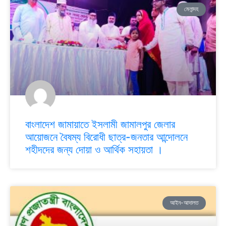
মেলান্দহ
বাংলাদেশ জামায়াতে ইসলামী জামালপুর জেলার
আয়োজনে বৈষম্য বিরোধী ছাত্র-জনতার আন্দোলনে
শহীদদের জন্য দোয়া ও আর্থিক সহায়তা ।
আইন-আদালত