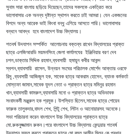
সুনাম সারা বাংলায় ছড়িয়ে দিয়েছেন,তাদের সকলকে একত্রিত করে
ভালোবাসার এক অনন্য দৃষ্টান্ত স্থাপন করতে চাই আমরা। যেন একজনের
বিপদে অন্য আরেক ভাই কিংবা বন্ধু এগিয়ে আসতে পারি। ভালোবাসার
বন্ধনে আবদ্ধ হবে বাংলাদেশ উচ্চ বিদ্যালয়।
শতবর্ষ উদযাপন সম্পর্কিত আলোচনায় বক্তব্য রাখেন বিদ্যালয়ের প্রাক্ত
ছাত্র এলজিআরডি ময়মনসিংহ জেলা কার্যালযের ইঞ্জিনিয়ার বরণ দেব
চপল,ডাক্তার সিদ্দিক রহমান,ব্যবসায়ী হুমায়ুন কবীর আকন্দ
স্বপন,ব্যাবসায়ি রাসেল, উন্নয়ন সংঘের পরিচালক মোর্শেদ আক্তার ওরফে
রিমু ,ব্যবসায়ী আজিজুল হক, সাবেক ছাত্র আকরাম হোসেন, ব্যাংক কর্মকর্তা
মোস্তফা জামান,সাবেক যুদল নেতা ও প্রাক্তন ছাত্র মমিনুর রহমান
খান,ব্যাবসায়ী কামরুল,ব্যাবসায়ি মনো ও প্রাক্তন ছাত্র অভিভাবক
সংবাদকর্মী মঞ্জুরুল হক প্রমুক। উপস্থিত ছিলেন,সাবেক ছাত্র শোয়েব
ফারুক তালুকদার,বাদল শেখ, পিন্টু শেখ, লিটন ও আনোয়ারসহ অনেকে।
সভা পরিচারনা করেন বাংলাদেশ উচ্চ বিদ্যালয়ের প্রাক্তন ছাত্র
মো.রুকনুজ্জামান রুকন।পরে বাংলাদেশ উচ্চ বিদ্যালয় কেন্দুয়ার শতবর্ষ
উদযাপন সফল করতে,প্রাক্তন ছাত্র মো.রহুল আমীন মিলন কে প্রধান