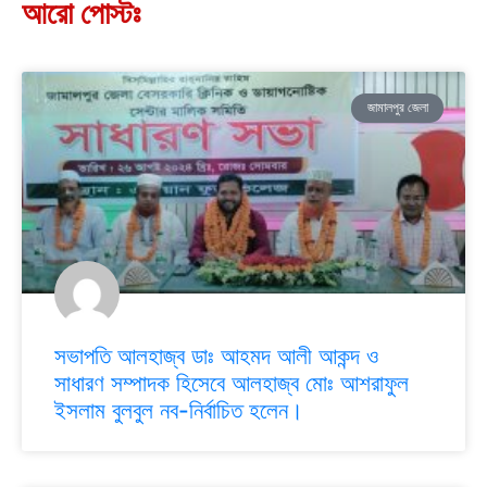
আরো পোস্টঃ
জামালপুর জেলা
সভাপতি আলহাজ্ব ডাঃ আহমদ আলী আকন্দ ও
সাধারণ সম্পাদক হিসেবে আলহাজ্ব মোঃ আশরাফুল
ইসলাম বুলবুল নব-নির্বাচিত হলেন।