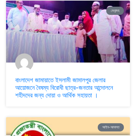
মেলান্দহ
বাংলাদেশ জামায়াতে ইসলামী জামালপুর জেলার
আয়োজনে বৈষম্য বিরোধী ছাত্র-জনতার আন্দোলনে
শহীদদের জন্য দোয়া ও আর্থিক সহায়তা ।
আইন-আদালত