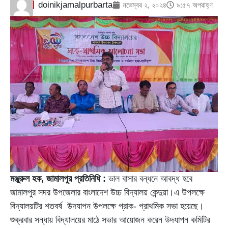
doinikjamalpurbarta
নভেম্বর ২, ২০২৪
৯:৫৭ অপরাহ্ণ
মঞ্জুরুল হক, জামালপুর প্রতিনিধি :
ভাল বাসার বন্ধনে আবদ্ধ হবে
জামালপুর সদর উপজেলার বাংলাদেশ উচ্চ বিদ্যালয় কেন্দুয়া।এ উপলক্ষে
বিদ্যালয়টির শতবর্ষ উদযাপন উপলক্ষে প্রাক- প্রাথমিক সভা হয়েছে।
শুক্রবার সন্ধায় বিদ্যালয়ের মাঠে সভার আয়োজন করেন উদযাপন কমিটির