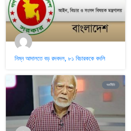
নিম্ন আদালতে বড় রদবদল, ৮১ বিচারককে বদলি
অর্থনীতি