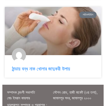
লাইফস্টাইল
ঠান্ডায় বন্ধ নাক খোলার জাদুকরী উপায়
সম্পাদক মন্ডলী সভাপতি
স্টেশন রোড, হাজী মার্কেট (৩য় তলা),
মোঃ ইমরান কায়সার
জামালপুর সদর, জামালপুর ২০০০
ভারপ্রাপ্ত সম্পাদক ও প্রকাশক :