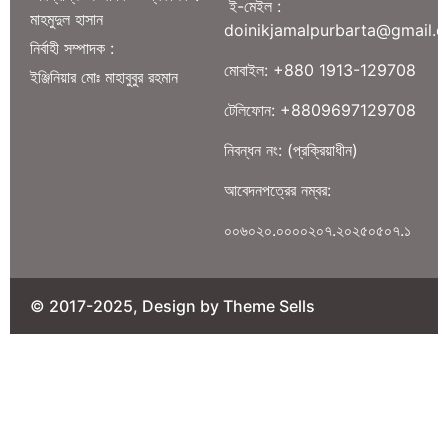
ই-মেইল :
মাহমুদুল হাসান
doinikjamalpurbarta@gmail.
নির্বাহী সম্পাদক :
মোবাইল: +880 1913-129708
ইঞ্জিনিয়ার মোঃ মাহাবুবুর রহমান
টেলিফোন: +8809697129708
নিবন্ধন নং: (প্রক্রিয়াধীন)
আবেদনপত্রের নম্বর:
০০৬০২০.০০০০২০৭.২০২৫০৫০৭.১
© 2017-2025, Design by Theme Sells