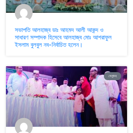
সভাপতি আলহাজ্ব ডাঃ আহমদ আলী আকন্দ ও
সাধারণ সম্পাদক হিসেবে আলহাজ্ব মোঃ আশরাফুল
ইসলাম বুলবুল নব-নির্বাচিত হলেন।
মেলান্দহ