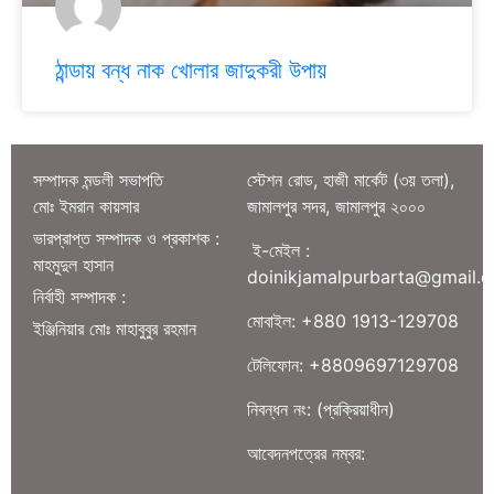
ঠান্ডায় বন্ধ নাক খোলার জাদুকরী উপায়
সম্পাদক মন্ডলী সভাপতি
স্টেশন রোড, হাজী মার্কেট (৩য় তলা),
মোঃ ইমরান কায়সার
জামালপুর সদর, জামালপুর ২০০০
ভারপ্রাপ্ত সম্পাদক ও প্রকাশক :
ই-মেইল :
মাহমুদুল হাসান
doinikjamalpurbarta@gmail.
নির্বাহী সম্পাদক :
মোবাইল: +880 1913-129708
ইঞ্জিনিয়ার মোঃ মাহাবুবুর রহমান
টেলিফোন: +8809697129708
নিবন্ধন নং: (প্রক্রিয়াধীন)
আবেদনপত্রের নম্বর: