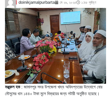
doinikjamalpurbarta
মে ২৬, ২০২৫
১:৪৫ পূর্বাহ্ণ
মঞ্জুরুল হক
: জামালপুর সদর উপজেলা খাদ্য অধিদপ্তরের উদ্যোগে বোর
মৌসুমের ধান ১৪৪০ টাকা মুলে বিক্রয়ের জন্য লটারী অনুষ্ঠিত হয়েছে।