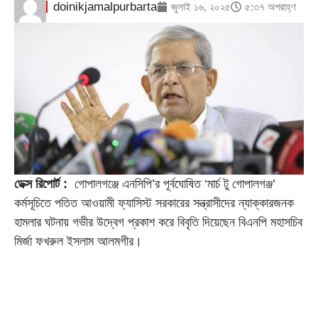
doinikjamalpurbarta
জুলাই ১৬, ২০২৫
৫:৩৭ অপরাহ্ণ
ডেক্স রিপোর্ট :
গোপালগঞ্জে এনসিপি’র পূর্বঘোষিত ‘মার্চ টু গোপালগঞ্জ’
কর্মসূচিতে পতিত আওয়ামী ফ্যাসিস্ট সরকারের সন্ত্রাসীদের ন্যাক্কারজনক
হামলার ঘটনায় গভীর উদ্বেগ প্রকাশ করে বিবৃতি দিয়েছেন বিএনপি মহাসচিব
মির্জা ফখরুল ইসলাম আলমগীর।