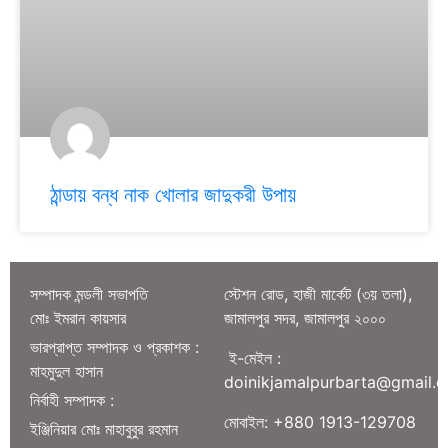
ঠান্ডায় বন্ধ নাক খোলার জাদুকরী উপায়
সম্পাদক মন্ডলী সভাপতি
স্টেশন রোড, হাজী মার্কেট (৩য় তলা),
মোঃ ইমরান কায়সার
জামালপুর সদর, জামালপুর ২০০০
ভারপ্রাপ্ত সম্পাদক ও প্রকাশক :
ই-মেইল :
মাহমুদুল হাসান
doinikjamalpurbarta@gmail.
নির্বাহী সম্পাদক :
মোবাইল: +880 1913-129708
ইঞ্জিনিয়ার মোঃ মাহাবুবুর রহমান