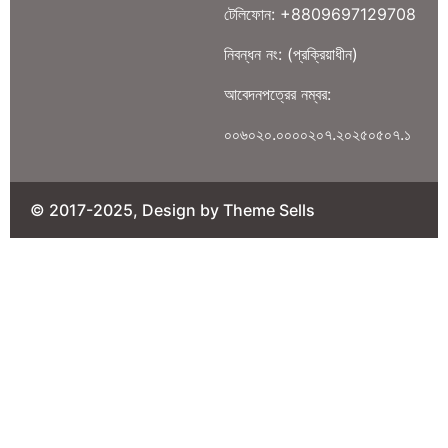
টেলিফোন: +8809697129708
নিবন্ধন নং: (প্রক্রিয়াধীন)
আবেদনপত্রের নম্বর:
০০৬০২০.০০০০২০৭.২০২৫০৫০৭.১
© 2017-2025, Design by Theme Sells