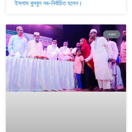
ইসলাম বুলবুল নব-নির্বাচিত হলেন।
মেলান্দহ