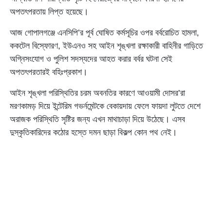
অপতৎপরতায় লিপ্ত হয়েছে।
আজ গোপালগঞ্জে এনসিপি’র পূর্ব ঘোষিত কর্মসূচির ওপর বর্বরোচিত হামলা,
ককটেল বিস্ফোরণ, ইউএনও সহ আইন শৃঙ্খলা রক্ষাকারী বাহিনীর গাড়িতে
অগ্নিসংযোগ ও পুলিশ সদস্যদের আহত করার বর্বর ঘটনা সেই
অপতৎপরতারই বহিঃপ্রকাশ।
আইন শৃঙ্খলা পরিস্থিতির চরম অবনতির কারণে আওয়ামী দোসর’রা
মরণকামড় দিয়ে ইন্টেরিম গভর্নমেন্টকে বেকায়দায় ফেলে ফায়দা লুটতে দেশে
অরাজক পরিস্থিতি সৃষ্টির জন্য এখন মাথাচাড়া দিয়ে উঠেছে। এসব
দুস্কৃতিকারিদের কঠোর হস্তে দমন ছাড়া বিকল্প কোন পথ নেই।