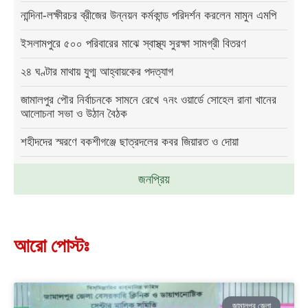
নান্দিনা-লক্ষীরচর ব্রীজের উন্নয়ন কর্মকান্ড পরিদর্শন করলেন মামুন এমপি
ইসলামপুরে ৫০০ পরিবারের মাঝে স্বাস্থ্য সুরক্ষা সামগ্রী বিতরণ
২৪ ঘণ্টার মাথায় যুগ্ম আহ্বায়কের পদত্যাগ
জামালপুর পৌর নির্বাচনকে সামনে রেখে ৭নং ওয়ার্ডে সোহেল রানা খানের
আলোচনা সভা ও উঠান বৈঠক
শহীদদের স্মরণে বকশীগঞ্জে ছাত্রদলের কবর জিয়ারত ও দোয়া
জনপ্রিয়
আরো পোস্টঃ
জামালপুর জেলা