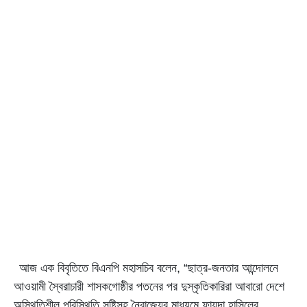
আজ এক বিবৃতিতে বিএনপি মহাসচিব বলেন, “ছাত্র-জনতার আন্দোলনে
আওয়ামী স্বৈরাচারী শাসকগোষ্ঠীর পতনের পর দুস্কৃতিকারিরা আবারো দেশে
অস্থিতিশীল পরিস্থিতি সৃষ্টিসহ নৈরাজ্যের মাধ্যমে ফায়দা হাসিলের