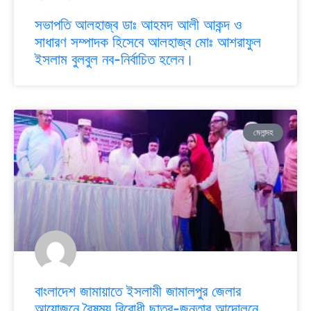
সভাপতি আলহাজ্ব ডাঃ আহমদ আলী আকন্দ ও
সাধারণ সম্পাদক হিসেবে আলহাজ্ব মোঃ আশরাফুল
ইসলাম বুলবুল নব-নির্বাচিত হলেন।
মেলান্দহ
বাংলাদেশ জামায়াতে ইসলামী জামালপুর জেলার
আয়োজনে বৈষম্য বিরোধী ছাত্র-জনতার আন্দোলনে