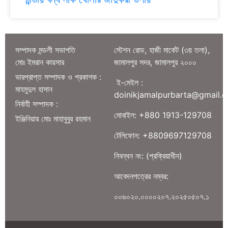
সম্পাদক মন্ডলী সভাপতি
স্টেশন রোড, হাজী মার্কেট (৩য় তলা),
মোঃ ইমরান কায়সার
জামালপুর সদর, জামালপুর ২০০০
ভারপ্রাপ্ত সম্পাদক ও প্রকাশক :
ই-মেইল :
মাহমুদুল হাসান
doinikjamalpurbarta@gmail.
নির্বাহী সম্পাদক :
মোবাইল: +880 1913-129708
ইঞ্জিনিয়ার মোঃ মাহাবুবুর রহমান
টেলিফোন: +8809697129708
নিবন্ধন নং: (প্রক্রিয়াধীন)
আবেদনপত্রের নম্বর:
০০৬০২০.০০০০২০৭.২০২৫০৫০৭.১