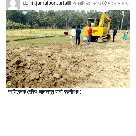
doinikjamalpurbarta
জানুয়ারি ২৫, ২০২৫
৮:৫৬ অপরাহ্ণ
প্রতিবেদক দৈনিক জামালপুর বার্তা বকশীগঞ্জ :