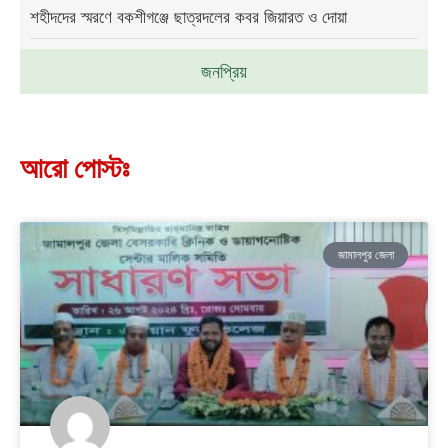
শহীদদের স্মরণে বকশীগঞ্জে ছাত্রদলের কবর জিয়ারত ও দোয়া
জনপ্রিয়
আরো পোস্টঃ
জামালপুর জেলা