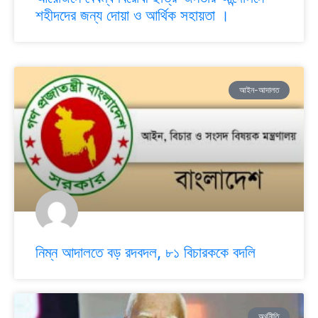
শহীদদের জন্য দোয়া ও আর্থিক সহায়তা ।
আইন-আদালত
নিম্ন আদালতে বড় রদবদল, ৮১ বিচারককে বদলি
অর্থনীতি