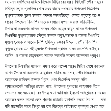
সম্মেলন স্থগিতের দাবিতে বিক্ষোভ মিছির বের হয়। মিছিলটি পৌর শহরের
বিভিন্ন সড়ক প্রদক্ষিন শেষে মধ্য বাজার পথসভায় উপজেলা বিএনপির
যুগ্মআহ্বায়ক নুরুল ইসলাম বাদশার সভাপতিত্বে এসসয় বক্তব্য রাখেন
সাবেক উপজেলা বিএনপির সাবেক সাধারণ সম্পাদক মোঃ ফরিদউদ্দিন,
উপজেলা বিএনপির সাবেক সদস্য সচিব আব্দুল কায়ুম,সাবেক উপজেলা
বিএনপির যুগ্মআহ্বায়ক রকিবুল ইসলাম বাবুল,সাবেক উপজেলা বিএনপির
যুগ্মআহ্বায়ক ও সাবেক ভিপি হাফিজুর রহমান উজ্জল , পৌর বিএনপির
যুগ্মআহ্বায়ক এম শহীদুল্লাহ উপজেলা শ্রমিক দলের সভাপতি কাইছার
আমিন, উপজেলা ছাত্রদলের সাবেক সভাপতি সরকার রাসেলসহ প্রমুখ।
উপজেলা বিএনপির সম্মেলন সফল করো লক্ষ্যে আনন্দ মিছিল শেষে বক্তব্য
রাখেন উপজেলা বিএনপির আহ্বায়ক মানিক সওদাগর, পৌর বিএনপির
আহ্বায়ক জাহিদুল ইসলাম প্রিন্স, পৌর বিএনপির সদস্য সচিব
অ্যাডভোকেট আনিছুর রহমান গামা, উপজেলা যুবদলের আহ্বায়ক বিপল্প
সওদাগর সহ অনেকে। বকশীগঞ্জ থানা অফিসার ইনচার্জ ওসি খন্দকার শাকের
আহমেদ বলেন আমরা কোন প্রকার মারামারি হানাহানি করতে দিব না । কেউ
যদি মারামারির সাথে লিপ্ত হয় তার বিরুদ্ধে আইনগত ব্যবস্থা নেওয়া হবে