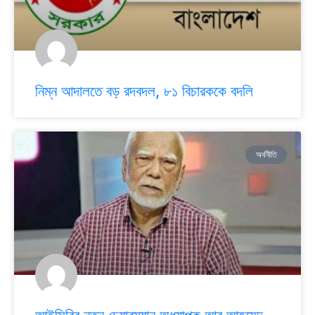
নিম্ন আদালতে বড় রদবদল, ৮১ বিচারককে বদলি
অর্থনীতি