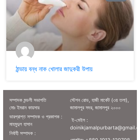
ঠান্ডায় বন্ধ নাক খোলার জাদুকরী উপায়
সম্পাদক মন্ডলী সভাপতি
স্টেশন রোড, হাজী মার্কেট (৩য় তলা),
মোঃ ইমরান কায়সার
জামালপুর সদর, জামালপুর ২০০০
ভারপ্রাপ্ত সম্পাদক ও প্রকাশক :
ই-মেইল :
মাহমুদুল হাসান
doinikjamalpurbarta@gmail.
নির্বাহী সম্পাদক :
মোবাইল: +880 1913-129708