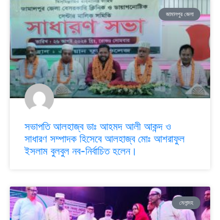
জামালপুর জেলা
সভাপতি আলহাজ্ব ডাঃ আহমদ আলী আকন্দ ও
সাধারণ সম্পাদক হিসেবে আলহাজ্ব মোঃ আশরাফুল
ইসলাম বুলবুল নব-নির্বাচিত হলেন।
মেলান্দহ