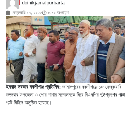
doinikjamalpurbarta
ফেব্রুয়ারি ১৭, ২০২৫
৮:১০ অপরাহ্ণ
ইমরান সরকার বকশীগঞ্জ প্রতিনিধ:
জামালপুরের বকশীগঞ্জে ১৮ ফেব্রুয়ারি
মঙ্গলবার উপজেলা ও পৌর শাখার সম্মেলনকে ঘিরে বিএনপির দুইগ্রুপের পাল্টা
পাল্টি মিছিল অনুষ্ঠিত হয়েছে।