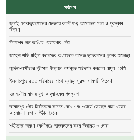
সর্বশেষ
জুলাই গণঅভ্যুত্থানের চেতনায় বকশীগঞ্জে আলোচনা সভা ও পুরস্কার
বিতরণ
বিকাশের নাম ভাঙিয়ে প্রতারণার চেষ্টা
জাহেদা শফি মহিলা কলেজের অধ্যক্ষকে কলেজ ছাত্রদলের ফুলের শুভেচ্ছা
নান্দিনা-লক্ষীরচর ব্রীজের উন্নয়ন কর্মকান্ড পরিদর্শন করলেন মামুন এমপি
ইসলামপুরে ৫০০ পরিবারের মাঝে স্বাস্থ্য সুরক্ষা সামগ্রী বিতরণ
২৪ ঘণ্টার মাথায় যুগ্ম আহ্বায়কের পদত্যাগ
জামালপুর পৌর নির্বাচনকে সামনে রেখে ৭নং ওয়ার্ডে সোহেল রানা খানের
আলোচনা সভা ও উঠান বৈঠক
শহীদদের স্মরণে বকশীগঞ্জে ছাত্রদলের কবর জিয়ারত ও দোয়া