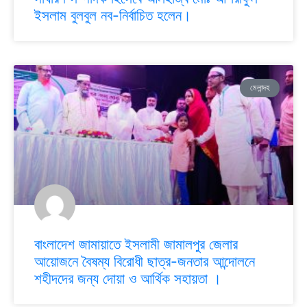
ইসলাম বুলবুল নব-নির্বাচিত হলেন।
মেলান্দহ
বাংলাদেশ জামায়াতে ইসলামী জামালপুর জেলার
আয়োজনে বৈষম্য বিরোধী ছাত্র-জনতার আন্দোলনে
শহীদদের জন্য দোয়া ও আর্থিক সহায়তা ।