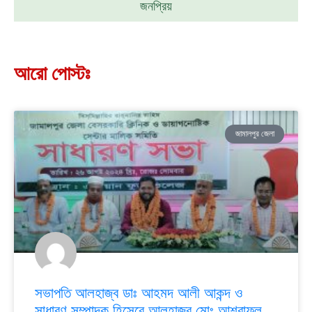
জনপ্রিয়
আরো পোস্টঃ
জামালপুর জেলা
সভাপতি আলহাজ্ব ডাঃ আহমদ আলী আকন্দ ও
সাধারণ সম্পাদক হিসেবে আলহাজ্ব মোঃ আশরাফুল