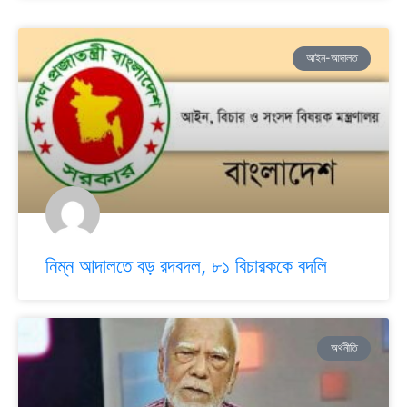
আইন-আদালত
নিম্ন আদালতে বড় রদবদল, ৮১ বিচারককে বদলি
অর্থনীতি