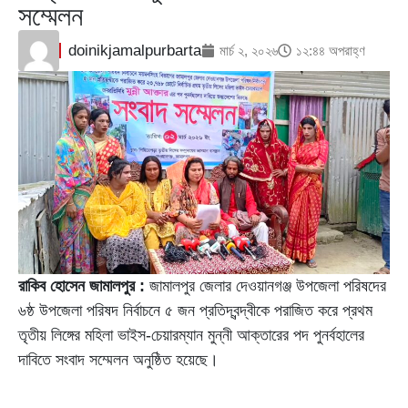
সম্মেলন
doinikjamalpurbarta
মার্চ ২, ২০২৬
১২:৪৪ অপরাহ্ণ
রাকিব হোসেন জামালপুর :
জামালপুর জেলার দেওয়ানগঞ্জ উপজেলা পরিষদের
৬ষ্ঠ উপজেলা পরিষদ নির্বাচনে ৫ জন প্রতিদ্বন্দ্বীকে পরাজিত করে প্রথম
তৃতীয় লিঙ্গের মহিলা ভাইস-চেয়ারম্যান মুন্নী আক্তারের পদ পুনর্বহালের
দাবিতে সংবাদ সম্মেলন অনুষ্ঠিত হয়েছে।