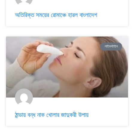
অতিরিক্ত সময়ের রোমাঞ্চে হারল বাংলাদেশ
লাইফস্টাইল
ঠান্ডায় বন্ধ নাক খোলার জাদুকরী উপায়