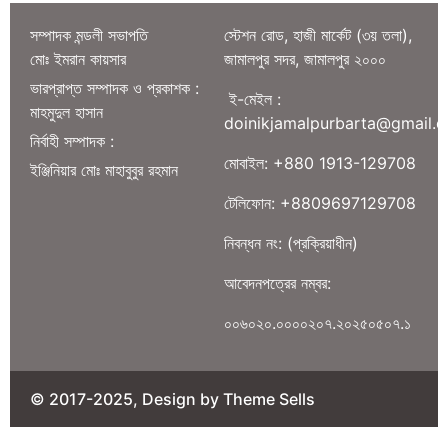
সম্পাদক মন্ডলী সভাপতি
স্টেশন রোড, হাজী মার্কেট (৩য় তলা),
মোঃ ইমরান কায়সার
জামালপুর সদর, জামালপুর ২০০০
ভারপ্রাপ্ত সম্পাদক ও প্রকাশক :
ই-মেইল :
মাহমুদুল হাসান
doinikjamalpurbarta@gmail.
নির্বাহী সম্পাদক :
মোবাইল: +880 1913-129708
ইঞ্জিনিয়ার মোঃ মাহাবুবুর রহমান
টেলিফোন: +8809697129708
নিবন্ধন নং: (প্রক্রিয়াধীন)
আবেদনপত্রের নম্বর:
০০৬০২০.০০০০২০৭.২০২৫০৫০৭.১
© 2017-2025, Design by Theme Sells