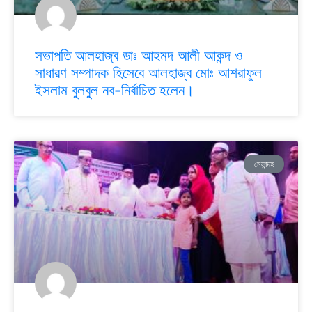
সভাপতি আলহাজ্ব ডাঃ আহমদ আলী আকন্দ ও
সাধারণ সম্পাদক হিসেবে আলহাজ্ব মোঃ আশরাফুল
ইসলাম বুলবুল নব-নির্বাচিত হলেন।
মেলান্দহ