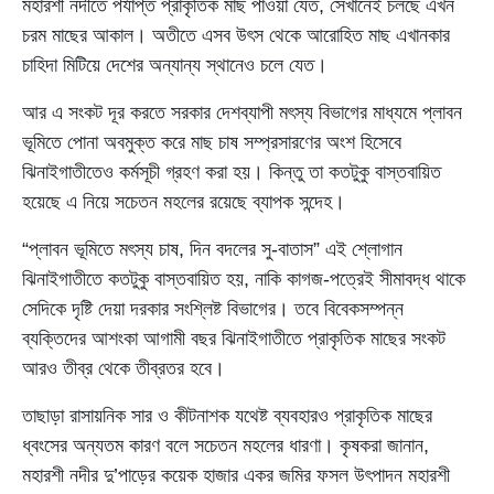
মহারশী নদীতে পর্যাপ্ত প্রাকৃতিক মাছ পাওয়া যেত, সেখানেই চলছে এখন
চরম মাছের আকাল। অতীতে এসব উৎস থেকে আরোহিত মাছ এখানকার
চাহিদা মিটিয়ে দেশের অন্যান্য স্থানেও চলে যেত।
আর এ সংকট দূর করতে সরকার দেশব্যাপী মৎস্য বিভাগের মাধ্যমে প্লাবন
ভূমিতে পোনা অবমুক্ত করে মাছ চাষ সম্প্রসারণের অংশ হিসেবে
ঝিনাইগাতীতেও কর্মসূচী গ্রহণ করা হয়। কিন্তু তা কতটুকু বাস্তবায়িত
হয়েছে এ নিয়ে সচেতন মহলের রয়েছে ব্যাপক সন্দেহ।
“প্লাবন ভূমিতে মৎস্য চাষ, দিন বদলের সু-বাতাস” এই শ্লোগান
ঝিনাইগাতীতে কতটুকু বাস্তবায়িত হয়, নাকি কাগজ-পত্রেই সীমাবদ্ধ থাকে
সেদিকে দৃষ্টি দেয়া দরকার সংশ্লিষ্ট বিভাগের। তবে বিবেকসম্পন্ন
ব্যক্তিদের আশংকা আগামী বছর ঝিনাইগাতীতে প্রাকৃতিক মাছের সংকট
আরও তীব্র থেকে তীব্রতর হবে।
তাছাড়া রাসায়নিক সার ও কীটনাশক যথেষ্ট ব্যবহারও প্রাকৃতিক মাছের
ধ্বংসের অন্যতম কারণ বলে সচেতন মহলের ধারণা। কৃষকরা জানান,
মহারশী নদীর দু’পাড়ের কয়েক হাজার একর জমির ফসল উৎপাদন মহারশী