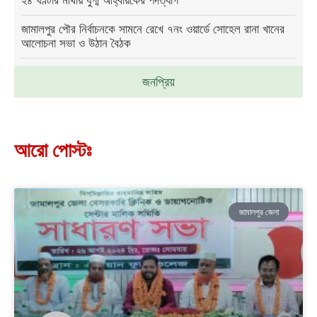
২৪ ঘণ্টার মাথায় যুগ্ম আহ্বায়কের পদত্যাগ
জামালপুর পৌর নির্বাচনকে সামনে রেখে ৭নং ওয়ার্ডে সোহেল রানা খানের
আলোচনা সভা ও উঠান বৈঠক
জনপ্রিয়
আরো পোস্টঃ
জামালপুর জেলা