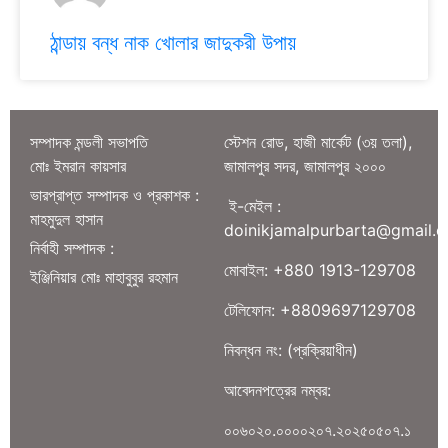
ঠান্ডায় বন্ধ নাক খোলার জাদুকরী উপায়
সম্পাদক মন্ডলী সভাপতি
স্টেশন রোড, হাজী মার্কেট (৩য় তলা),
মোঃ ইমরান কায়সার
জামালপুর সদর, জামালপুর ২০০০
ভারপ্রাপ্ত সম্পাদক ও প্রকাশক :
ই-মেইল :
মাহমুদুল হাসান
doinikjamalpurbarta@gmail.
নির্বাহী সম্পাদক :
মোবাইল: +880 1913-129708
ইঞ্জিনিয়ার মোঃ মাহাবুবুর রহমান
টেলিফোন: +8809697129708
নিবন্ধন নং: (প্রক্রিয়াধীন)
আবেদনপত্রের নম্বর:
০০৬০২০.০০০০২০৭.২০২৫০৫০৭.১