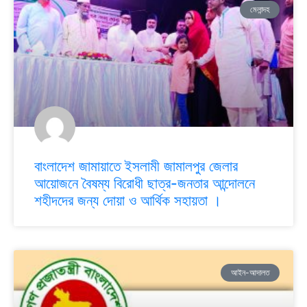
মেলান্দহ
বাংলাদেশ জামায়াতে ইসলামী জামালপুর জেলার
আয়োজনে বৈষম্য বিরোধী ছাত্র-জনতার আন্দোলনে
শহীদদের জন্য দোয়া ও আর্থিক সহায়তা ।
আইন-আদালত