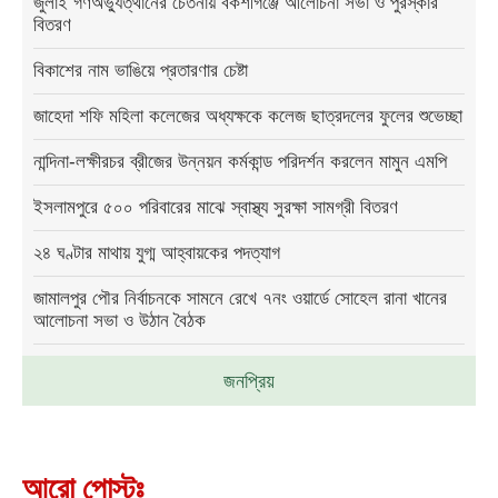
জুলাই গণঅভ্যুত্থানের চেতনায় বকশীগঞ্জে আলোচনা সভা ও পুরস্কার
বিতরণ
বিকাশের নাম ভাঙিয়ে প্রতারণার চেষ্টা
জাহেদা শফি মহিলা কলেজের অধ্যক্ষকে কলেজ ছাত্রদলের ফুলের শুভেচ্ছা
নান্দিনা-লক্ষীরচর ব্রীজের উন্নয়ন কর্মকান্ড পরিদর্শন করলেন মামুন এমপি
ইসলামপুরে ৫০০ পরিবারের মাঝে স্বাস্থ্য সুরক্ষা সামগ্রী বিতরণ
২৪ ঘণ্টার মাথায় যুগ্ম আহ্বায়কের পদত্যাগ
জামালপুর পৌর নির্বাচনকে সামনে রেখে ৭নং ওয়ার্ডে সোহেল রানা খানের
আলোচনা সভা ও উঠান বৈঠক
জনপ্রিয়
আরো পোস্টঃ