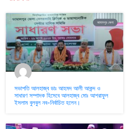
জামালপুর জেলা
সভাপতি আলহাজ্ব ডাঃ আহমদ আলী আকন্দ ও
সাধারণ সম্পাদক হিসেবে আলহাজ্ব মোঃ আশরাফুল
ইসলাম বুলবুল নব-নির্বাচিত হলেন।