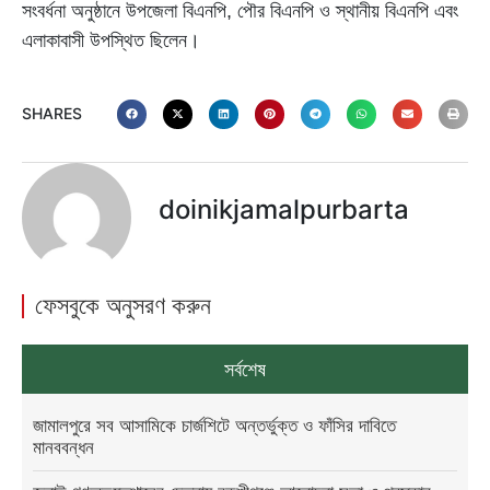
সংবর্ধনা অনুষ্ঠানে উপজেলা বিএনপি, পৌর বিএনপি ও স্থানীয় বিএনপি এবং
এলাকাবাসী উপস্থিত ছিলেন।
SHARES
doinikjamalpurbarta
ফেসবুকে অনুসরণ করুন
সর্বশেষ
জামালপুরে সব আসামিকে চার্জশিটে অন্তর্ভুক্ত ও ফাঁসির দাবিতে
মানববন্ধন