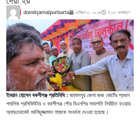
দেয়া হয়
doinikjamalpurbarta
এপ্রিল ৫, ২০২৫
৭:০৮ অপরাহ্ণ
ইমরান হোসেন বকশীগঞ্জ প্রতিনিধি :
জামালপুর জেলা জজ কোর্টের প্রধান
পাবলিক প্রসিকিউটর ও বকশীগঞ্জ পৌর বিএনপির সভাপতি নির্বাচিত হওয়ায়
অ্যাডভোকেট আনিছুজ্জামান গামাকে সংবর্ধনা দেওয়া হয়েছে।