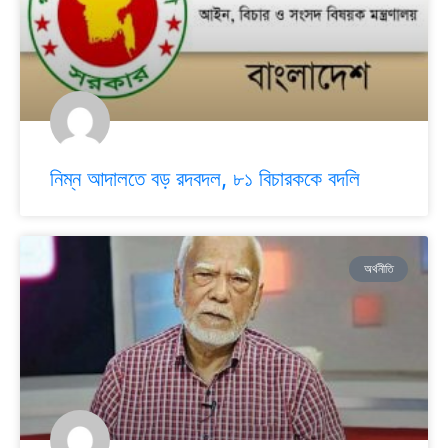
নিম্ন আদালতে বড় রদবদল, ৮১ বিচারককে বদলি
অর্থনীতি