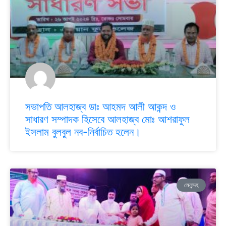
সভাপতি আলহাজ্ব ডাঃ আহমদ আলী আকন্দ ও
সাধারণ সম্পাদক হিসেবে আলহাজ্ব মোঃ আশরাফুল
ইসলাম বুলবুল নব-নির্বাচিত হলেন।
মেলান্দহ