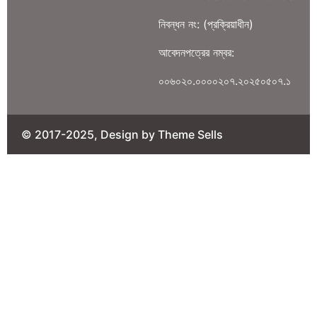
নিবন্ধন নং: (প্রক্রিয়াধীন)
আবেদনপত্রের নম্বর:
০০৬০২০.০০০০২০৭.২০২৫০৫০৭.১
© 2017-2025, Design by Theme Sells