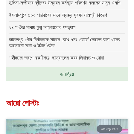
নান্দিনা-লক্ষীরচর ব্রীজের উন্নয়ন কর্মকান্ড পরিদর্শন করলেন মামুন এমপি
ইসলামপুরে ৫০০ পরিবারের মাঝে স্বাস্থ্য সুরক্ষা সামগ্রী বিতরণ
২৪ ঘণ্টার মাথায় যুগ্ম আহ্বায়কের পদত্যাগ
জামালপুর পৌর নির্বাচনকে সামনে রেখে ৭নং ওয়ার্ডে সোহেল রানা খানের
আলোচনা সভা ও উঠান বৈঠক
শহীদদের স্মরণে বকশীগঞ্জে ছাত্রদলের কবর জিয়ারত ও দোয়া
জনপ্রিয়
আরো পোস্টঃ
জামালপুর জেলা