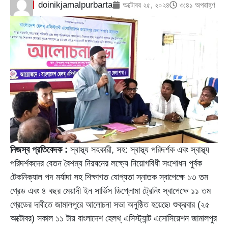
doinikjamalpurbarta
অক্টোবর ২৫, ২০২৪
৩:৪১ অপরাহ্ণ
নিজস্ব প্রতিবেদক :
স্বাস্থ্য সহকারী, সহ: স্বাস্থ্য পরিদর্শক এবং স্বাস্থ্য
পরিদর্শকদের বেতন বৈশম্য নিরষনের লক্ষ্যে নিয়োগবিধী সংশোধন পুর্বক
টেকনিক্যাল পদ মর্যাদা সহ শিক্ষাগত যোগ্যতা স্নাতক স্বাপেক্ষে ১৩ তম
গ্রেড এবং ৪ বছর মেয়াদী ইন সার্ভিস ডিপ্লোমা ট্রেনিং স্বাপেক্ষে ১১ তম
গ্রেডের দাবীতে জামালপুরে আলোচনা সভা অনুষ্ঠিত হয়েছে৷ শুক্রবার (২৫
অক্টোবর) সকাল ১১ টায় বাংলাদেশ হেলথ্ এসিস্ট্যান্ট এসোসিয়েশন জামালপুর