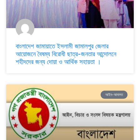
বাংলাদেশ জামায়াতে ইসলামী জামালপুর জেলার
আয়োজনে বৈষম্য বিরোধী ছাত্র-জনতার আন্দোলনে
শহীদদের জন্য দোয়া ও আর্থিক সহায়তা ।
আইন-আদালত