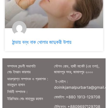
ঠান্ডায় বন্ধ নাক খোলার জাদুকরী উপায়
সম্পাদক মন্ডলী সভাপতি
স্টেশন রোড, হাজী মার্কেট (৩য় তলা),
মোঃ ইমরান কায়সার
জামালপুর সদর, জামালপুর ২০০০
ভারপ্রাপ্ত সম্পাদক ও প্রকাশক :
ই-মেইল :
মাহমুদুল হাসান
doinikjamalpurbarta@gmail.
নির্বাহী সম্পাদক :
মোবাইল: +880 1913-129708
ইঞ্জিনিয়ার মোঃ মাহাবুবুর রহমান
টেলিফোন: +8809697129708