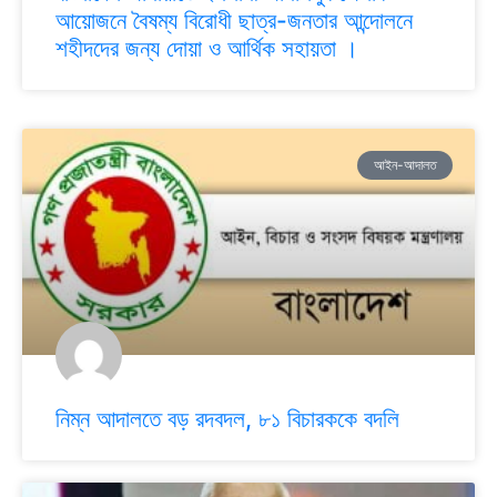
আয়োজনে বৈষম্য বিরোধী ছাত্র-জনতার আন্দোলনে
শহীদদের জন্য দোয়া ও আর্থিক সহায়তা ।
আইন-আদালত
নিম্ন আদালতে বড় রদবদল, ৮১ বিচারককে বদলি