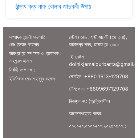
ঠান্ডায় বন্ধ নাক খোলার জাদুকরী উপায়
সম্পাদক মন্ডলী সভাপতি
স্টেশন রোড, হাজী মার্কেট (৩য় তলা),
মোঃ ইমরান কায়সার
জামালপুর সদর, জামালপুর ২০০০
ভারপ্রাপ্ত সম্পাদক ও প্রকাশক :
ই-মেইল :
মাহমুদুল হাসান
doinikjamalpurbarta@gmail.
নির্বাহী সম্পাদক :
মোবাইল: +880 1913-129708
ইঞ্জিনিয়ার মোঃ মাহাবুবুর রহমান
টেলিফোন: +8809697129708
নিবন্ধন নং: (প্রক্রিয়াধীন)
আবেদনপত্রের নম্বর:
০০৬০২০.০০০০২০৭.২০২৫০৫০৭.১