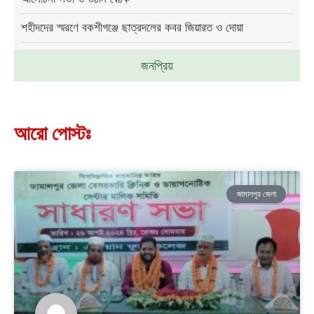
শহীদদের স্মরণে বকশীগঞ্জে ছাত্রদলের কবর জিয়ারত ও দোয়া
জনপ্রিয়
আরো পোস্টঃ
জামালপুর জেলা