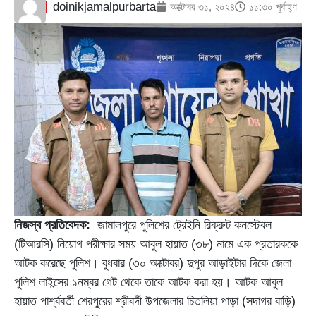
doinikjamalpurbarta
অক্টোবর ৩১, ২০২৪
১১:৩০ পূর্বাহ্ণ
নিজস্ব প্রতিবেদক:
জামালপুরে পুলিশের ট্রেইনি রিক্রুট কনস্টেবল
(টিআরসি) নিয়োগ পরীক্ষার সময় আবুল হায়াত (৩৮) নামে এক প্রতারককে
আটক করেছে পুলিশ। বুধবার (৩০ অক্টোবর) দুপুর আড়াইটার দিকে জেলা
পুলিশ লাইন্সের ১নম্বর গেট থেকে তাকে আটক করা হয়। আটক আবুল
হায়াত পার্শ্ববর্তী শেরপুরের শ্রীবর্দী উপজেলার চিতলিয়া পাড়া (সদাগর বাড়ি)