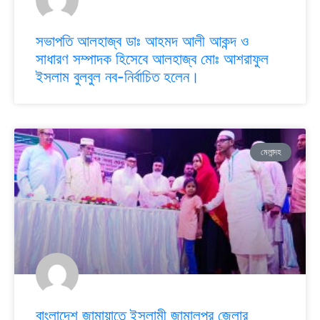
সভাপতি আলহাজ্ব ডাঃ আহমদ আলী আকন্দ ও
সাধারণ সম্পাদক হিসেবে আলহাজ্ব মোঃ আশরাফুল
ইসলাম বুলবুল নব-নির্বাচিত হলেন।
মেলান্দহ
বাংলাদেশ জামায়াতে ইসলামী জামালপুর জেলার