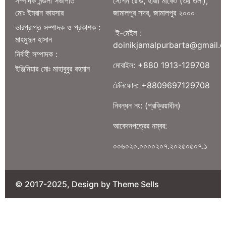
সম্পাদক মন্ডলী সভাপতি
স্টেশন রোড, হাজী মার্কেট (৩য় তলা),
মোঃ ইমরান কায়সার
জামালপুর সদর, জামালপুর ২০০০
ভারপ্রাপ্ত সম্পাদক ও প্রকাশক :
ই-মেইল :
মাহমুদুল হাসান
doinikjamalpurbarta@gmail.
নির্বাহী সম্পাদক :
মোবাইল: +880 1913-129708
ইঞ্জিনিয়ার মোঃ মাহাবুবুর রহমান
টেলিফোন: +8809697129708
নিবন্ধন নং: (প্রক্রিয়াধীন)
আবেদনপত্রের নম্বর:
০০৬০২০.০০০০২০৭.২০২৫০৫০৭.১
© 2017-2025, Design by Theme Sells