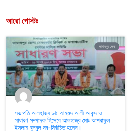
আরো পোস্টঃ
জামালপুর জেলা
সভাপতি আলহাজ্ব ডাঃ আহমদ আলী আকন্দ ও
সাধারণ সম্পাদক হিসেবে আলহাজ্ব মোঃ আশরাফুল
ইসলাম বুলবুল নব-নির্বাচিত হলেন।