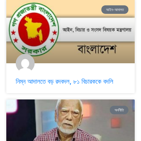
আইন-আদালত
নিম্ন আদালতে বড় রদবদল, ৮১ বিচারককে বদলি
অর্থনীতি