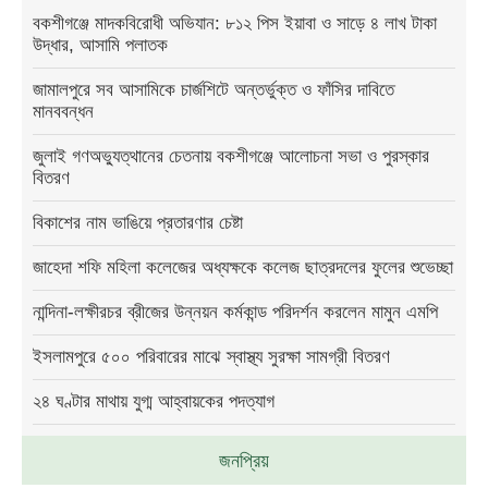
বকশীগঞ্জে মাদকবিরোধী অভিযান: ৮১২ পিস ইয়াবা ও সাড়ে ৪ লাখ টাকা
উদ্ধার, আসামি পলাতক
জামালপুরে সব আসামিকে চার্জশিটে অন্তর্ভুক্ত ও ফাঁসির দাবিতে
মানববন্ধন
জুলাই গণঅভ্যুত্থানের চেতনায় বকশীগঞ্জে আলোচনা সভা ও পুরস্কার
বিতরণ
বিকাশের নাম ভাঙিয়ে প্রতারণার চেষ্টা
জাহেদা শফি মহিলা কলেজের অধ্যক্ষকে কলেজ ছাত্রদলের ফুলের শুভেচ্ছা
নান্দিনা-লক্ষীরচর ব্রীজের উন্নয়ন কর্মকান্ড পরিদর্শন করলেন মামুন এমপি
ইসলামপুরে ৫০০ পরিবারের মাঝে স্বাস্থ্য সুরক্ষা সামগ্রী বিতরণ
২৪ ঘণ্টার মাথায় যুগ্ম আহ্বায়কের পদত্যাগ
জনপ্রিয়