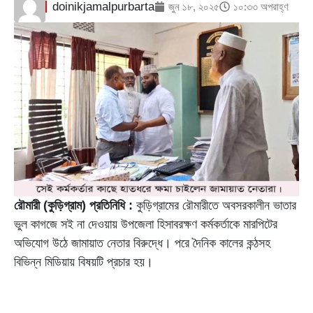
doinikjamalpurbarta
জুন ১৮, ২০২৫
১০:৩৩ অপরাহ্ণ
রৌমারী (কুড়িগ্রাম) প্রতিনিধি :
কুড়িগ্রামের রৌমারীতে অবসরকালীন ভাতার
ভুল কাগজে সই না দেওয়ায় উপজেলা হিসাবরক্ষণ কর্মকর্তাকে মারপিটের
অভিযোগ উঠে জামায়াত নেতার বিরুদ্ধে। পরে দৈনিক কালের কন্ঠসহ
বিভিন্ন মিডিয়ায় বিষয়টি প্রচার হয়।