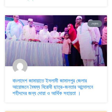
মেলান্দহ
বাংলাদেশ জামায়াতে ইসলামী জামালপুর জেলার
আয়োজনে বৈষম্য বিরোধী ছাত্র-জনতার আন্দোলনে
শহীদদের জন্য দোয়া ও আর্থিক সহায়তা ।