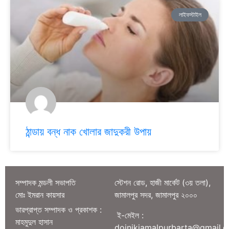
লাইফস্টাইল
ঠান্ডায় বন্ধ নাক খোলার জাদুকরী উপায়
সম্পাদক মন্ডলী সভাপতি
স্টেশন রোড, হাজী মার্কেট (৩য় তলা),
মোঃ ইমরান কায়সার
জামালপুর সদর, জামালপুর ২০০০
ভারপ্রাপ্ত সম্পাদক ও প্রকাশক :
ই-মেইল :
মাহমুদুল হাসান
doinikjamalpurbarta@gmail.