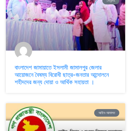
মেলান্দহ
বাংলাদেশ জামায়াতে ইসলামী জামালপুর জেলার
আয়োজনে বৈষম্য বিরোধী ছাত্র-জনতার আন্দোলনে
শহীদদের জন্য দোয়া ও আর্থিক সহায়তা ।
আইন-আদালত