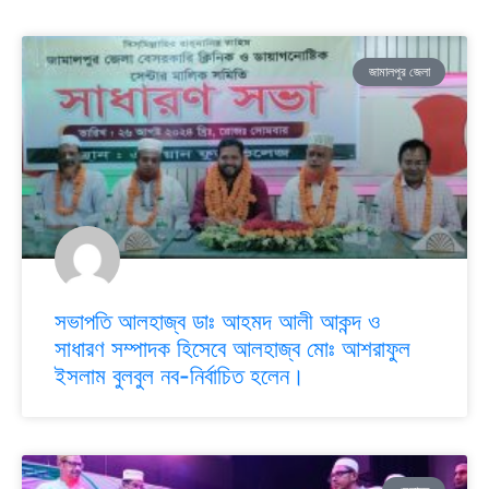
জামালপুর জেলা
সভাপতি আলহাজ্ব ডাঃ আহমদ আলী আকন্দ ও
সাধারণ সম্পাদক হিসেবে আলহাজ্ব মোঃ আশরাফুল
ইসলাম বুলবুল নব-নির্বাচিত হলেন।