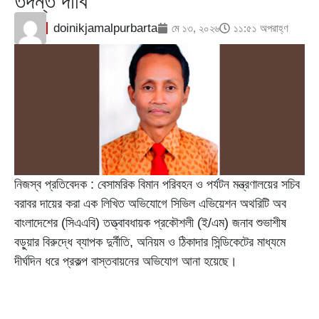
তদন্ত দাবি
doinikjamalpurbarta
মে ১৩, ২০২৬
১১:৫১ অপরাহ্ণ
নিজস্ব প্রতিবেদক : বেসামরিক বিমান পরিবহন ও পর্যটন মন্ত্রণালয়ের সচিব
বরাবর দায়ের করা এক লিখিত অভিযোগে সিভিল এভিয়েশন অথরিটি অব
বাংলাদেশের (সিএএবি) তত্ত্বাবধায়ক প্রকৌশলী (ই/এম) জনাব শুভাশীষ
বড়ুয়ার বিরুদ্ধে ব্যাপক দুর্নীতি, অনিয়ম ও ঠিকাদার সিন্ডিকেটের মাধ্যমে
দীর্ঘদিন ধরে প্রকল্প বাস্তবায়নের অভিযোগ আনা হয়েছে।