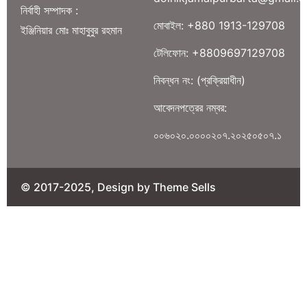
নির্বাহী সম্পাদক :
মোবাইল: +880 1913-129708
ইঞ্জিনিয়ার মোঃ মাহাবুবুর রহমান
টেলিফোন: +8809697129708
নিবন্ধন নং: (প্রক্রিয়াধীন)
আবেদনপত্রের নম্বর:
০০৬০২০.০০০০২০৭.২০২৫০৫০৭.১
© 2017-2025, Design by Theme Sells