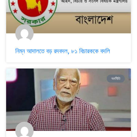
নিম্ন আদালতে বড় রদবদল, ৮১ বিচারককে বদলি
অর্থনীতি