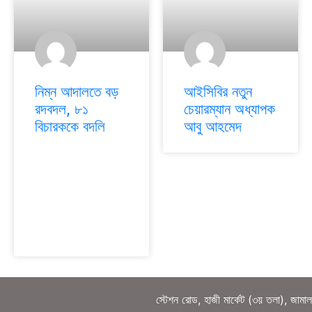
নিম্ন আদালতে বড়
আইসিবির নতুন
রদবদল, ৮১
চেয়ারম্যান অধ্যাপক
বিচারককে বদলি
আবু আহমেদ
স্টেশন রোড, হাজী মার্কেট (৩য় তলা), জামা