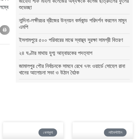
জাহেদা শফি মহিলা কলেজের অধ্যক্ষকে কলেজ ছাত্রদলের ফুলের
লম্বে
শুভেচ্ছা
নান্দিনা-লক্ষীরচর ব্রীজের উন্নয়ন কর্মকান্ড পরিদর্শন করলেন মামুন
এমপি
ইসলামপুরে ৫০০ পরিবারের মাঝে স্বাস্থ্য সুরক্ষা সামগ্রী বিতরণ
২৪ ঘণ্টার মাথায় যুগ্ম আহ্বায়কের পদত্যাগ
জামালপুর পৌর নির্বাচনকে সামনে রেখে ৭নং ওয়ার্ডে সোহেল রানা
খানের আলোচনা সভা ও উঠান বৈঠক
খেলাধুলা
লাইফস্টাইল