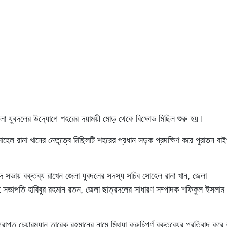
লা যুবদলের উদ্যোগে শহরের দয়াময়ী মোড় থেকে বিক্ষোভ মিছিল শুরু হয়।
হেল রানা খানের নেতৃত্বে মিছিলটি শহরের প্রধান সড়ক প্রদক্ষিণ করে পুরাতন বা
বাদ সভায় বক্তব্য রাখেন জেলা যুবদলের সদস্য সচিব সোহেল রানা খান, জেলা
হ সভাপতি হাবিবুর রহমান রতন, জেলা ছাত্রদলের সাধারণ সম্পাদক শফিকুল ইসলাম
াপ্ত চেয়ারম্যান তারেক রহমানের নামে মিথ্যা কুরুচিপূর্ণ বক্তব্যের প্রতিবাদ করে