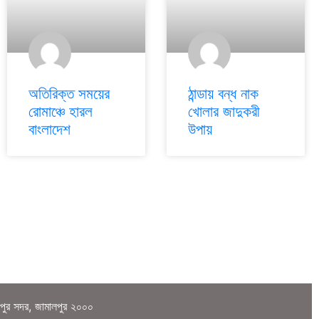
অতিরিক্ত সময়ের
ঠান্ডায় বন্ধ নাক
রোমাঞ্চে হারল
খোলার জাদুকরী
বাংলাদেশ
উপায়
লপুর সদর, জামালপুর ২০০০