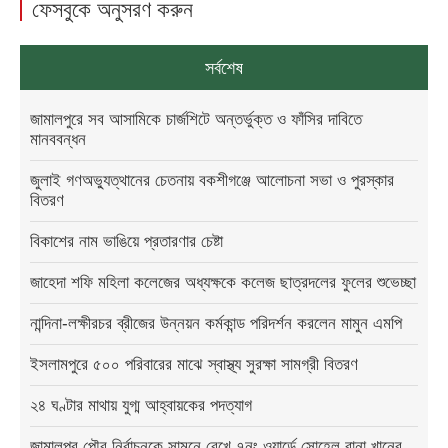
ফেসবুকে অনুসরণ করুন
সর্বশেষ
জামালপুরে সব আসামিকে চার্জশিটে অন্তর্ভুক্ত ও ফাঁসির দাবিতে
মানববন্ধন
জুলাই গণঅভ্যুত্থানের চেতনায় বকশীগঞ্জে আলোচনা সভা ও পুরস্কার
বিতরণ
বিকাশের নাম ভাঙিয়ে প্রতারণার চেষ্টা
জাহেদা শফি মহিলা কলেজের অধ্যক্ষকে কলেজ ছাত্রদলের ফুলের শুভেচ্ছা
নান্দিনা-লক্ষীরচর ব্রীজের উন্নয়ন কর্মকান্ড পরিদর্শন করলেন মামুন এমপি
ইসলামপুরে ৫০০ পরিবারের মাঝে স্বাস্থ্য সুরক্ষা সামগ্রী বিতরণ
২৪ ঘণ্টার মাথায় যুগ্ম আহ্বায়কের পদত্যাগ
জামালপুর পৌর নির্বাচনকে সামনে রেখে ৭নং ওয়ার্ডে সোহেল রানা খানের