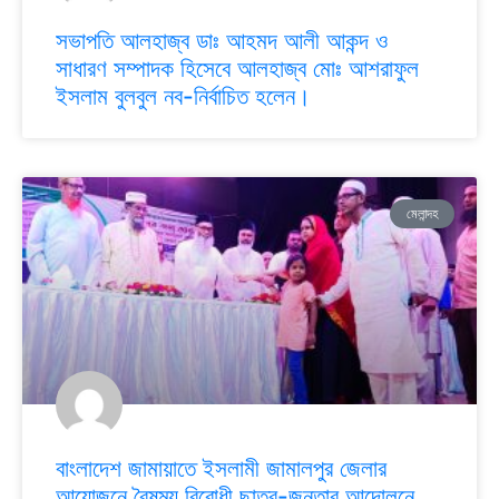
সভাপতি আলহাজ্ব ডাঃ আহমদ আলী আকন্দ ও
সাধারণ সম্পাদক হিসেবে আলহাজ্ব মোঃ আশরাফুল
ইসলাম বুলবুল নব-নির্বাচিত হলেন।
মেলান্দহ
বাংলাদেশ জামায়াতে ইসলামী জামালপুর জেলার
আয়োজনে বৈষম্য বিরোধী ছাত্র-জনতার আন্দোলনে