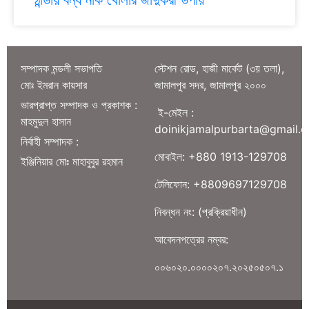
সম্পাদক মন্ডলী সভাপতি
স্টেশন রোড, হাজী মার্কেট (৩য় তলা),
মোঃ ইমরান কায়সার
জামালপুর সদর, জামালপুর ২০০০
ভারপ্রাপ্ত সম্পাদক ও প্রকাশক :
ই-মেইল :
মাহমুদুল হাসান
doinikjamalpurbarta@gmail.
নির্বাহী সম্পাদক :
মোবাইল: +880 1913-129708
ইঞ্জিনিয়ার মোঃ মাহাবুবুর রহমান
টেলিফোন: +8809697129708
নিবন্ধন নং: (প্রক্রিয়াধীন)
আবেদনপত্রের নম্বর:
০০৬০২০.০০০০২০৭.২০২৫০৫০৭.১