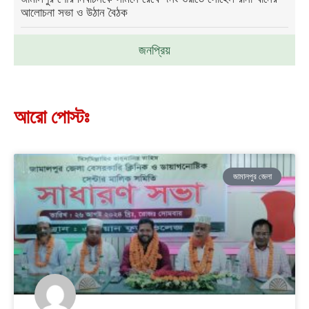
আলোচনা সভা ও উঠান বৈঠক
জনপ্রিয়
আরো পোস্টঃ
জামালপুর জেলা