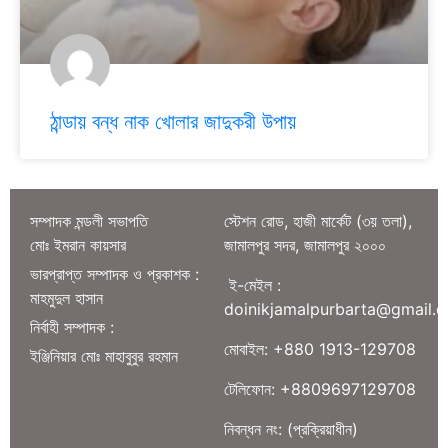
ঠান্ডায় বন্ধ নাক খোলার জাদুকরী উপায়
সম্পাদক মন্ডলী সভাপতি
স্টেশন রোড, হাজী মার্কেট (৩য় তলা),
মোঃ ইমরান কায়সার
জামালপুর সদর, জামালপুর ২০০০
ভারপ্রাপ্ত সম্পাদক ও প্রকাশক :
ই-মেইল :
মাহমুদুল হাসান
doinikjamalpurbarta@gmail.
নির্বাহী সম্পাদক :
মোবাইল: +880 1913-129708
ইঞ্জিনিয়ার মোঃ মাহাবুবুর রহমান
টেলিফোন: +8809697129708
নিবন্ধন নং: (প্রক্রিয়াধীন)