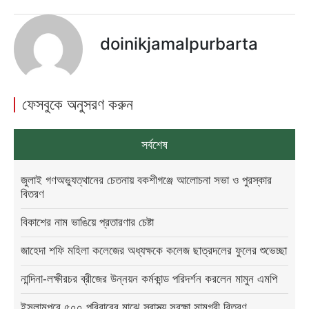
doinikjamalpurbarta
ফেসবুকে অনুসরণ করুন
সর্বশেষ
জুলাই গণঅভ্যুত্থানের চেতনায় বকশীগঞ্জে আলোচনা সভা ও পুরস্কার
বিতরণ
বিকাশের নাম ভাঙিয়ে প্রতারণার চেষ্টা
জাহেদা শফি মহিলা কলেজের অধ্যক্ষকে কলেজ ছাত্রদলের ফুলের শুভেচ্ছা
নান্দিনা-লক্ষীরচর ব্রীজের উন্নয়ন কর্মকান্ড পরিদর্শন করলেন মামুন এমপি
ইসলামপুরে ৫০০ পরিবারের মাঝে স্বাস্থ্য সুরক্ষা সামগ্রী বিতরণ