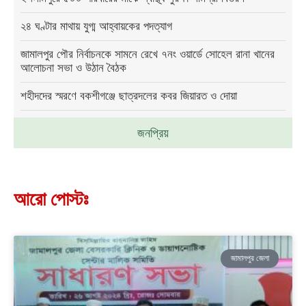
২৪ ঘণ্টার মাথায় যুগ্ম আহ্বায়কের পদত্যাগ
জামালপুর পৌর নির্বাচনকে সামনে রেখে ৭নং ওয়ার্ডে সোহেল রানা খানের
আলোচনা সভা ও উঠান বৈঠক
শহীদদের স্মরণে বকশীগঞ্জে ছাত্রদলের কবর জিয়ারত ও দোয়া
জনপ্রিয়
আরো পোস্টঃ
জামালপুর জেলা