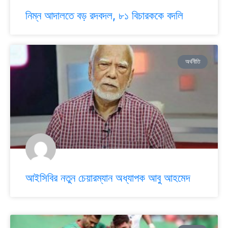
নিম্ন আদালতে বড় রদবদল, ৮১ বিচারককে বদলি
অর্থনীতি
আইসিবির নতুন চেয়ারম্যান অধ্যাপক আবু আহমেদ