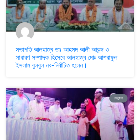
সভাপতি আলহাজ্ব ডাঃ আহমদ আলী আকন্দ ও
সাধারণ সম্পাদক হিসেবে আলহাজ্ব মোঃ আশরাফুল
ইসলাম বুলবুল নব-নির্বাচিত হলেন।
মেলান্দহ