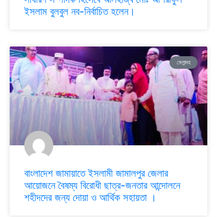
ইসলাম বুলবুল নব-নির্বাচিত হলেন।
মেলান্দহ
বাংলাদেশ জামায়াতে ইসলামী জামালপুর জেলার
আয়োজনে বৈষম্য বিরোধী ছাত্র-জনতার আন্দোলনে
শহীদদের জন্য দোয়া ও আর্থিক সহায়তা ।