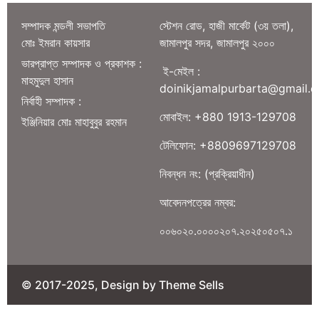
সম্পাদক মন্ডলী সভাপতি
স্টেশন রোড, হাজী মার্কেট (৩য় তলা),
মোঃ ইমরান কায়সার
জামালপুর সদর, জামালপুর ২০০০
ভারপ্রাপ্ত সম্পাদক ও প্রকাশক :
ই-মেইল :
মাহমুদুল হাসান
doinikjamalpurbarta@gmail.
নির্বাহী সম্পাদক :
মোবাইল: +880 1913-129708
ইঞ্জিনিয়ার মোঃ মাহাবুবুর রহমান
টেলিফোন: +8809697129708
নিবন্ধন নং: (প্রক্রিয়াধীন)
আবেদনপত্রের নম্বর:
০০৬০২০.০০০০২০৭.২০২৫০৫০৭.১
© 2017-2025, Design by Theme Sells