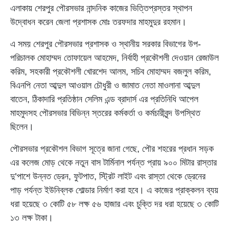
এলাকায় শেরপুর পৌরসভার নান্দনিক কাজের ভিত্তিপ্রস্তর স্থাপন
উদ্বোধন করেন জেলা প্রশাসক মোঃ তরফদার মাহমুদুর রহমান।
এ সময় শেরপুর পৌরসভার প্রশাসক ও স্থানীয় সরকার বিভাগের উপ-
পরিচালক মোহাম্মদ তোফায়েল আহমেদ, নির্বাহী প্রকৌশলী দেওয়ান রেজাউল
করিম, সহকারী প্রকৌশলী খোরশেদ আলম, সচিব মোহাম্মদ বজলুল করিম,
বিএনপি নেতা আব্দুল আওয়াল চৌধুরী ও জামাত নেতা মাওলানা আব্দুল
বাতেন, ঠিকাদারি প্রতিষ্ঠান সেলিম এন্ড ব্রাদার্স এর প্রতিনিধি আপেল
মাহমুদসহ পৌরসভার বিভিন্ন স্তরের কর্মকর্তা ও কর্মচারীবৃন্দ উপস্থিত
ছিলেন।
পৌরসভার প্রকৌশল বিভাগ সূত্রে জানা গেছে, পৌর শহরের প্রধান সড়ক
এর কলেজ মোড় থেকে নতুন বাস টার্মিনাল পর্যন্ত প্রায় ৯০০ মিটার রাস্তার
দু’পাশে উন্নত ড্রেন, ফুটপাত, স্ট্রিট লাইট এবং রাস্তা থেকে ড্রেনের
পাড় পর্যন্ত ইউনিব্লক শোল্ডার নির্মাণ করা হবে। এ কাজের প্রাক্কলন ব্যয়
ধরা হয়েছে ৩ কোটি ৫৮ লক্ষ ৫৬ হাজার এবং চুক্তি দর ধরা হয়েছে ৩ কোটি
১৩ লক্ষ টাকা।