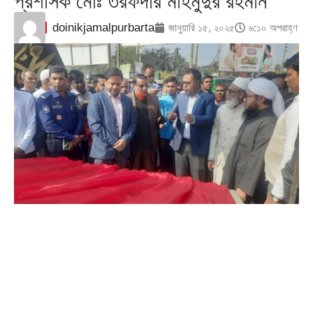
প্রশাসক মোঃ তরফদার মাহমুদুর রহমান
doinikjamalpurbarta
জানুয়ারি ১৫, ২০২৫
৬:১০ অপরাহ্ণ