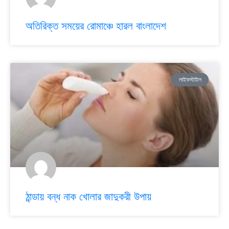
অতিরিক্ত সময়ের রোমাঞ্চে হারল বাংলাদেশ
লাইফস্টাইল
ঠান্ডায় বন্ধ নাক খোলার জাদুকরী উপায়