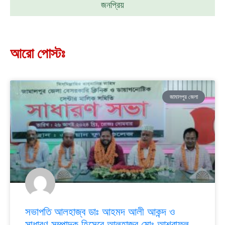
জনপ্রিয়
আরো পোস্টঃ
জামালপুর জেলা
সভাপতি আলহাজ্ব ডাঃ আহমদ আলী আকন্দ ও
সাধারণ সম্পাদক হিসেবে আলহাজ্ব মোঃ আশরাফুল