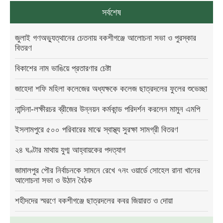
সর্বশেষ
জুলাই গণঅভ্যুত্থানের চেতনায় বকশীগঞ্জে আলোচনা সভা ও পুরস্কার
বিতরণ
বিকাশের নাম ভাঙিয়ে প্রতারণার চেষ্টা
জাহেদা শফি মহিলা কলেজের অধ্যক্ষকে কলেজ ছাত্রদলের ফুলের শুভেচ্ছা
নান্দিনা-লক্ষীরচর ব্রীজের উন্নয়ন কর্মকান্ড পরিদর্শন করলেন মামুন এমপি
ইসলামপুরে ৫০০ পরিবারের মাঝে স্বাস্থ্য সুরক্ষা সামগ্রী বিতরণ
২৪ ঘণ্টার মাথায় যুগ্ম আহ্বায়কের পদত্যাগ
জামালপুর পৌর নির্বাচনকে সামনে রেখে ৭নং ওয়ার্ডে সোহেল রানা খানের
আলোচনা সভা ও উঠান বৈঠক
শহীদদের স্মরণে বকশীগঞ্জে ছাত্রদলের কবর জিয়ারত ও দোয়া