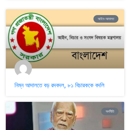
আইন-আদালত
নিম্ন আদালতে বড় রদবদল, ৮১ বিচারককে বদলি
অর্থনীতি