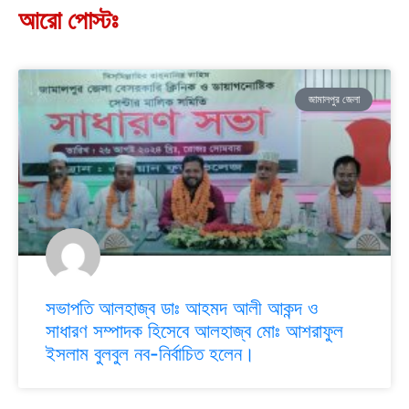
আরো পোস্টঃ
জামালপুর জেলা
সভাপতি আলহাজ্ব ডাঃ আহমদ আলী আকন্দ ও
সাধারণ সম্পাদক হিসেবে আলহাজ্ব মোঃ আশরাফুল
ইসলাম বুলবুল নব-নির্বাচিত হলেন।