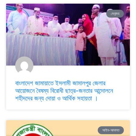
মেলান্দহ
বাংলাদেশ জামায়াতে ইসলামী জামালপুর জেলার
আয়োজনে বৈষম্য বিরোধী ছাত্র-জনতার আন্দোলনে
শহীদদের জন্য দোয়া ও আর্থিক সহায়তা ।
আইন-আদালত