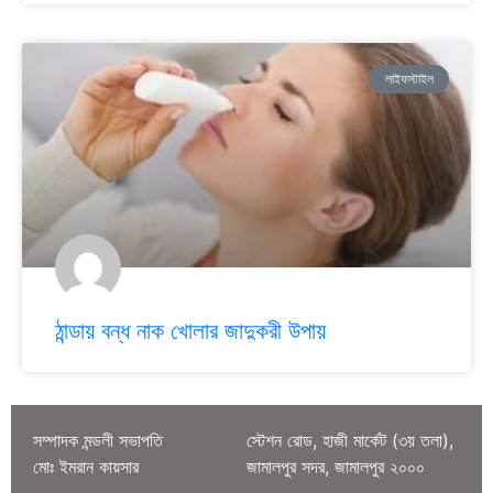
লাইফস্টাইল
ঠান্ডায় বন্ধ নাক খোলার জাদুকরী উপায়
সম্পাদক মন্ডলী সভাপতি
স্টেশন রোড, হাজী মার্কেট (৩য় তলা),
মোঃ ইমরান কায়সার
জামালপুর সদর, জামালপুর ২০০০