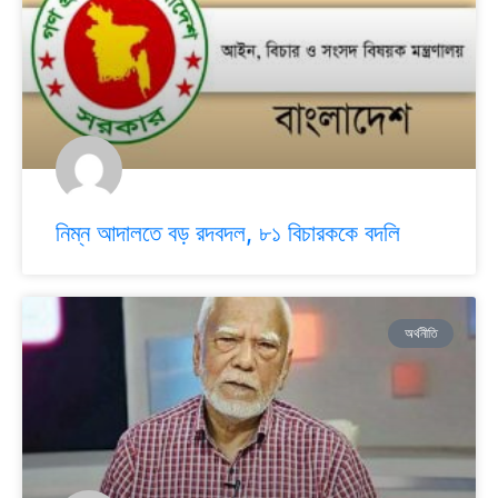
নিম্ন আদালতে বড় রদবদল, ৮১ বিচারককে বদলি
অর্থনীতি