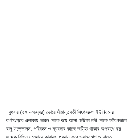
বুধবার (২৭ নভেম্বর) ভোরে সীমান্তবর্তী সিংগবরুণা ইউনিয়নের
কর্ণঝোড়ার এলাকায় ভারত থেকে বয়ে আসা ঢেউফা নদী থেকে অবৈধভাবে
বালু উত্তোলন, পরিবহন ও ব্যবসার কাজে জড়িত থাকার অপরাধে ছয়
জনকে বিভিন্ন মেয়াদে কারাদন্ড প্রদান করে ভ্রাম্যমাণ আদালত।