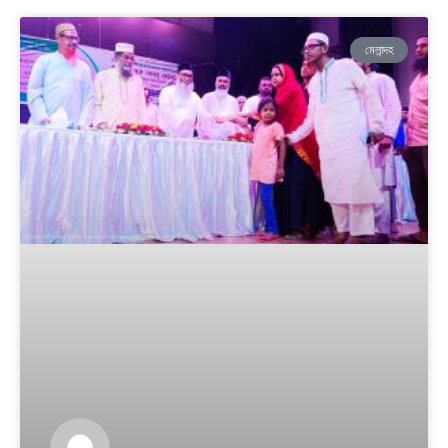
মেলান্দহ