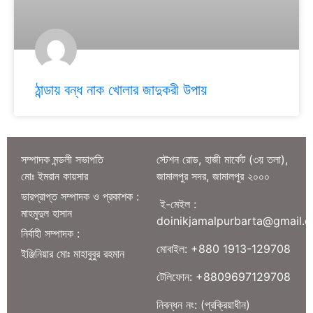
ঠান্ডায় বন্ধ নাক খোলার জাদুকরী উপায়
সম্পাদক মন্ডলী সভাপতি
স্টেশন রোড, হাজী মার্কেট (৩য় তলা),
মোঃ ইমরান কায়সার
জামালপুর সদর, জামালপুর ২০০০
ভারপ্রাপ্ত সম্পাদক ও প্রকাশক :
ই-মেইল :
মাহমুদুল হাসান
doinikjamalpurbarta@gmail.
নির্বাহী সম্পাদক :
মোবাইল: +880 1913-129708
ইঞ্জিনিয়ার মোঃ মাহাবুবুর রহমান
টেলিফোন: +8809697129708
নিবন্ধন নং: (প্রক্রিয়াধীন)