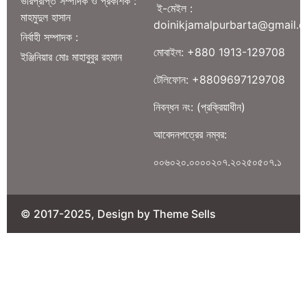
ভারপ্রাপ্ত সম্পাদক ও প্রকাশক :
ই-মেইল :
মাহমুদুল হাসান
doinikjamalpurbarta@gmail.
নির্বাহী সম্পাদক :
মোবাইল: +880 1913-129708
ইঞ্জিনিয়ার মোঃ মাহাবুবুর রহমান
টেলিফোন: +8809697129708
নিবন্ধন নং: (প্রক্রিয়াধীন)
আবেদনপত্রের নম্বর:
০০৬০২০.০০০০২০৭.২০২৫০৫০৭.১
© 2017-2025, Design by Theme Sells