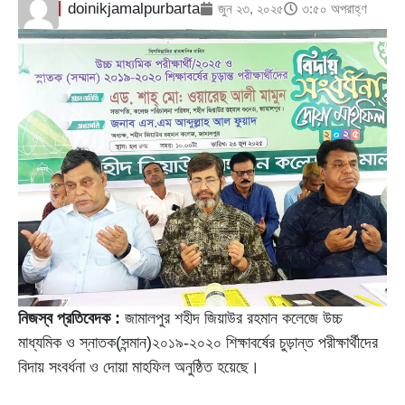
doinikjamalpurbarta
জুন ২৩, ২০২৫
৩:৫০ অপরাহ্ণ
নিজস্ব প্রতিবেদক :
জামালপুর শহীদ জিয়াউর রহমান কলেজে উচ্চ
মাধ্যমিক ও স্নাতক(সন্মান)২০১৯-২০২০ শিক্ষাবর্ষের চুড়ান্ত পরীক্ষার্থীদের
বিদায় সংবর্ধনা ও দোয়া মাহফিল অনুষ্ঠিত হয়েছে।