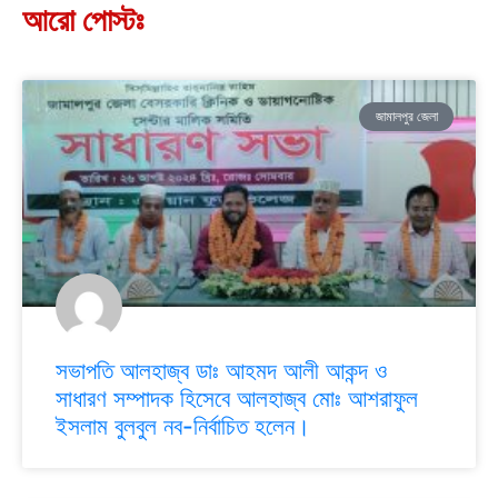
আরো পোস্টঃ
জামালপুর জেলা
সভাপতি আলহাজ্ব ডাঃ আহমদ আলী আকন্দ ও
সাধারণ সম্পাদক হিসেবে আলহাজ্ব মোঃ আশরাফুল
ইসলাম বুলবুল নব-নির্বাচিত হলেন।