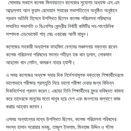
সোমবার সকালে কলেজ মিলনায়তনে কলেজের সুযোগ্য অধ্যক্ষ এস.এম
আব্দুল্লাহ আল ফুয়াদ রেদোয়ান স্যারের সভাপতিত্বে অনুষ্ঠিত অনুষ্ঠানে
প্রধান অতিথি হিসেবে উপস্থিত ছিলেন কলেজ পরিচালনা পরিষদের
সম্মানিত সভাপতি ও বিএনপির কেন্দ্রীয় নির্বাহী কমিটির সহ-সাংগঠনিক
সম্পাদক এডভোকেট শাহ্ মোঃ ওয়ারেছ আলী মামুন।
কলেজের সহকারী অধ্যাপক ফাহমিদা বেগমের সঞ্চালনায় বক্তব্য রাখেন
কলেজ পরিচালনা পরিষদের সদস্য শহীদুল হক খান দুলাল, লোকমান
আহমেদ খান লোটন, কামরুন নাহার হ্যাপী।
এ সময় কলেজের অধ্যক্ষ স্যার দিক নির্দেশনামূলক বক্তব্যে শিক্ষার্থীদেরকে
ভালোভাবে পরীক্ষার প্রস্তুতি নিয়ে ভালো পরীক্ষা দেয়ার জন্য বিভিন্ন
দিকনির্দেশনা প্রদান করেন। এছাড়া তিনি শিক্ষার্থীদের সুন্দর ভবিষ্যত কামনা
করে তাদেরকে মানুষের মতো মানুষ হয়ে দেশ এবং জনগনের কল্যাণে কাজ
করাার আহ্বান জানান।
এসময় অন্যান্যের মধ্যে উপস্থিত ছিলেন, কলেজ পরিচালনা পরিষদের
সদস্য হাসান সরোয়ার মনজু, তাজুল ইসলাম, মিনহাজ উদ্দিন ও স্টাফ