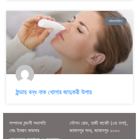
লাইফস্টাইল
ঠান্ডায় বন্ধ নাক খোলার জাদুকরী উপায়
সম্পাদক মন্ডলী সভাপতি
স্টেশন রোড, হাজী মার্কেট (৩য় তলা),
মোঃ ইমরান কায়সার
জামালপুর সদর, জামালপুর ২০০০