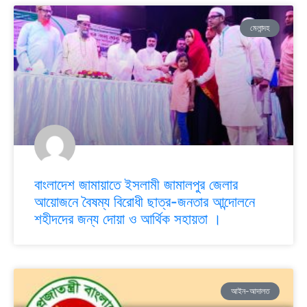
মেলান্দহ
বাংলাদেশ জামায়াতে ইসলামী জামালপুর জেলার
আয়োজনে বৈষম্য বিরোধী ছাত্র-জনতার আন্দোলনে
শহীদদের জন্য দোয়া ও আর্থিক সহায়তা ।
আইন-আদালত