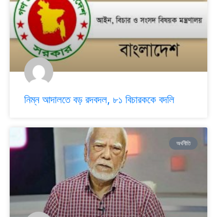
নিম্ন আদালতে বড় রদবদল, ৮১ বিচারককে বদলি
অর্থনীতি