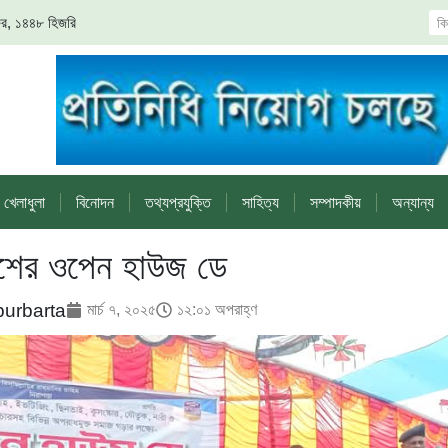
 সফর, ১৪৪৮ হিজরি
খেলাধুলা
বিনোদন
তথ্যপ্রযুক্তি
সাহিত্য
সম্পাদকীয়
অন্যান্য
িশের ওপেন হাউজ ডে
purbarta
মার্চ ৭, ২০২৫
১২:০১ অপরাহ্ণ