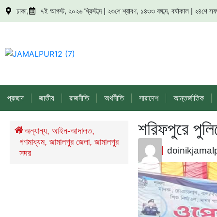
ঢাকা,
৭ই আগস্ট, ২০২৬ খ্রিস্টাব্দ | ২৩শে শ্রাবণ, ১৪৩৩ বঙ্গাব্দ, বর্ষাকাল | ২৪শে
প্রচ্ছদ
জাতীয়
রাজনীতি
অর্থনীতি
সারাদেশ
আন্তর্জাতিক
শরিফপুরে পুল
/
অন্যান্য
,
আইন-আদালত
,
গণমাধ্যম
,
জামালপুর জেলা
,
জামালপুর
doinikjamal
সদর