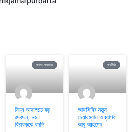
nikjamalpurbarta
আইন-আদালত
অর্থনীতি
নিম্ন আদালতে বড়
আইসিবির নতুন
রদবদল, ৮১
চেয়ারম্যান অধ্যাপক
বিচারককে বদলি
আবু আহমেদ