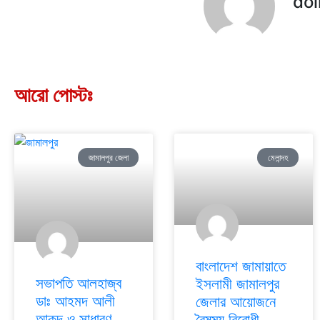
doi
আরো পোস্টঃ
জামালপুর জেলা
মেলান্দহ
বাংলাদেশ জামায়াতে
সভাপতি আলহাজ্ব
ইসলামী জামালপুর
ডাঃ আহমদ আলী
জেলার আয়োজনে
আকন্দ ও সাধারণ
বৈষম্য বিরোধী