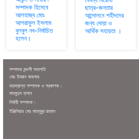
সম্পাদক হিসেবে
ছাত্র-জনতার
আলহাজ্ব মোঃ
আন্দোলনে শহীদদের
আশরাফুল ইসলাম
জন্য দোয়া ও
বুলবুল নব-নির্বাচিত
আর্থিক সহায়তা ।
হলেন।
সম্পাদক মন্ডলী সভাপতি
মোঃ ইমরান কায়সার
ভারপ্রাপ্ত সম্পাদক ও প্রকাশক :
মাহমুদুল হাসান
নির্বাহী সম্পাদক :
ইঞ্জিনিয়ার মোঃ মাহাবুবুর রহমান