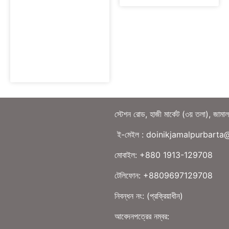
স্টেশন রোড, হাজী মার্কেট (৩য় তলা), জামা
ই-মেইল : doinikjamalpurbart
মোবাইল: +880 1913-129708
টেলিফোন: +8809697129708
নিবন্ধন নং: (প্রক্রিয়াধীন)
আবেদনপত্রের নম্বর: