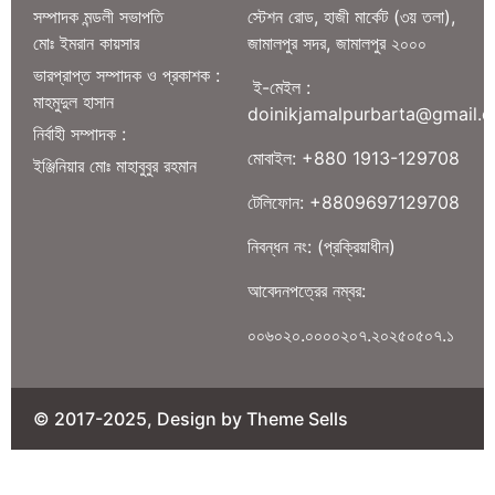
সম্পাদক মন্ডলী সভাপতি
স্টেশন রোড, হাজী মার্কেট (৩য় তলা),
মোঃ ইমরান কায়সার
জামালপুর সদর, জামালপুর ২০০০
ভারপ্রাপ্ত সম্পাদক ও প্রকাশক :
ই-মেইল :
মাহমুদুল হাসান
doinikjamalpurbarta@gmail.
নির্বাহী সম্পাদক :
মোবাইল: +880 1913-129708
ইঞ্জিনিয়ার মোঃ মাহাবুবুর রহমান
টেলিফোন: +8809697129708
নিবন্ধন নং: (প্রক্রিয়াধীন)
আবেদনপত্রের নম্বর:
০০৬০২০.০০০০২০৭.২০২৫০৫০৭.১
© 2017-2025, Design by Theme Sells