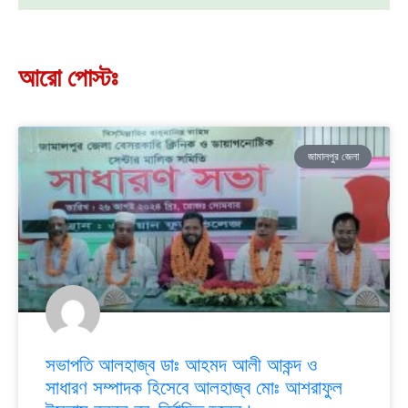
আরো পোস্টঃ
জামালপুর জেলা
সভাপতি আলহাজ্ব ডাঃ আহমদ আলী আকন্দ ও
সাধারণ সম্পাদক হিসেবে আলহাজ্ব মোঃ আশরাফুল