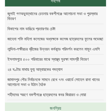
সর্বশেষ
জুলাই গণঅভ্যুত্থানের চেতনায় বকশীগঞ্জে আলোচনা সভা ও পুরস্কার
বিতরণ
বিকাশের নাম ভাঙিয়ে প্রতারণার চেষ্টা
জাহেদা শফি মহিলা কলেজের অধ্যক্ষকে কলেজ ছাত্রদলের ফুলের শুভেচ্ছা
নান্দিনা-লক্ষীরচর ব্রীজের উন্নয়ন কর্মকান্ড পরিদর্শন করলেন মামুন এমপি
ইসলামপুরে ৫০০ পরিবারের মাঝে স্বাস্থ্য সুরক্ষা সামগ্রী বিতরণ
২৪ ঘণ্টার মাথায় যুগ্ম আহ্বায়কের পদত্যাগ
জামালপুর পৌর নির্বাচনকে সামনে রেখে ৭নং ওয়ার্ডে সোহেল রানা খানের
আলোচনা সভা ও উঠান বৈঠক
শহীদদের স্মরণে বকশীগঞ্জে ছাত্রদলের কবর জিয়ারত ও দোয়া
জনপ্রিয়