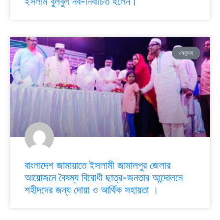
ইসলাম বুলবুল নব-নির্বাচিত হলেন।
মেলান্দহ
বাংলাদেশ জামায়াতে ইসলামী জামালপুর জেলার
আয়োজনে বৈষম্য বিরোধী ছাত্র-জনতার আন্দোলনে
শহীদদের জন্য দোয়া ও আর্থিক সহায়তা ।