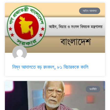
আইন-আদালত
নিম্ন আদালতে বড় রদবদল, ৮১ বিচারককে বদলি
অর্থনীতি