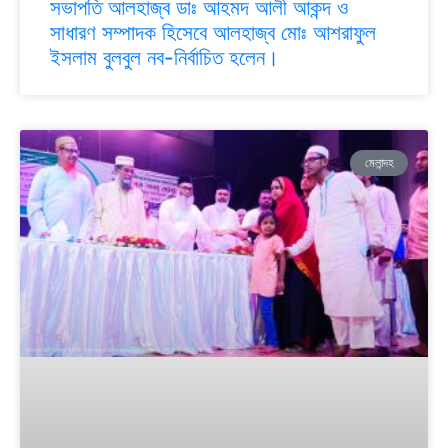
সভাপতি আলহাজ্ব ডাঃ আহমদ আলী আকন্দ ও
সাধারণ সম্পাদক হিসেবে আলহাজ্ব মোঃ আশরাফুল
ইসলাম বুলবুল নব-নির্বাচিত হলেন।
মেলান্দহ