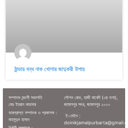
ঠান্ডায় বন্ধ নাক খোলার জাদুকরী উপায়
সম্পাদক মন্ডলী সভাপতি
স্টেশন রোড, হাজী মার্কেট (৩য় তলা),
মোঃ ইমরান কায়সার
জামালপুর সদর, জামালপুর ২০০০
ভারপ্রাপ্ত সম্পাদক ও প্রকাশক :
ই-মেইল :
মাহমুদুল হাসান
doinikjamalpurbarta@gmail.
নির্বাহী সম্পাদক :