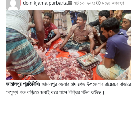
doinikjamalpurbarta
মার্চ ১৩, ২০২৫
৮:২৫ অপরাহ্ণ
জামালপুর প্রতিনিধিঃ
জামালপুর জেলার মাদারগঞ্জ উপজেলার রায়েরচর বাজারে
অসুস্থ গরু বাড়িতে জবাই করে মাংস বিক্রির ঘটনা ঘটেছে।