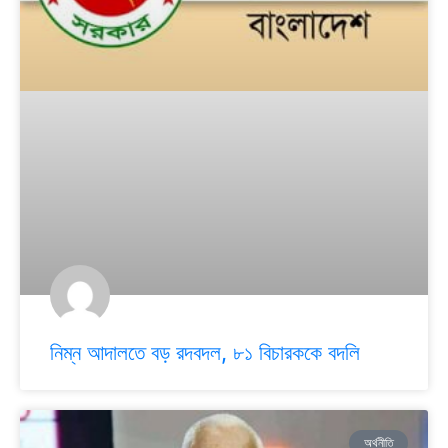
নিম্ন আদালতে বড় রদবদল, ৮১ বিচারককে বদলি
অর্থনীতি