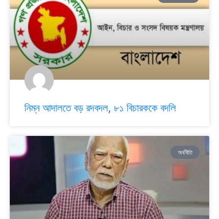
নিম্ন আদালতে বড় রদবদল, ৮১ বিচারককে বদলি
অর্থনীতি