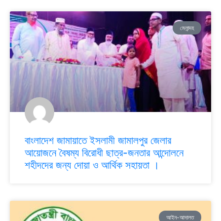
মেলান্দহ
বাংলাদেশ জামায়াতে ইসলামী জামালপুর জেলার
আয়োজনে বৈষম্য বিরোধী ছাত্র-জনতার আন্দোলনে
শহীদদের জন্য দোয়া ও আর্থিক সহায়তা ।
আইন-আদালত