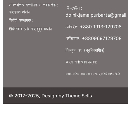
ভারপ্রাপ্ত সম্পাদক ও প্রকাশক :
ই-মেইল :
মাহমুদুল হাসান
doinikjamalpurbarta@gmail.
নির্বাহী সম্পাদক :
মোবাইল: +880 1913-129708
ইঞ্জিনিয়ার মোঃ মাহাবুবুর রহমান
টেলিফোন: +8809697129708
নিবন্ধন নং: (প্রক্রিয়াধীন)
আবেদনপত্রের নম্বর:
০০৬০২০.০০০০২০৭.২০২৫০৫০৭.১
© 2017-2025, Design by Theme Sells