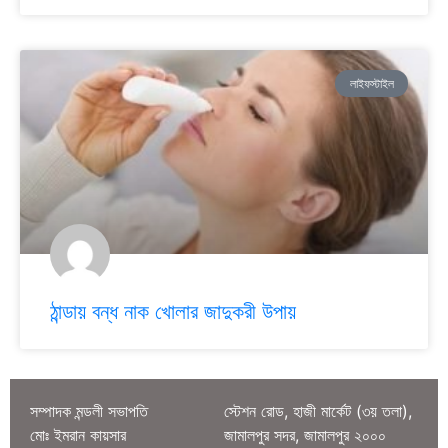
লাইফস্টাইল
ঠান্ডায় বন্ধ নাক খোলার জাদুকরী উপায়
সম্পাদক মন্ডলী সভাপতি
স্টেশন রোড, হাজী মার্কেট (৩য় তলা),
মোঃ ইমরান কায়সার
জামালপুর সদর, জামালপুর ২০০০