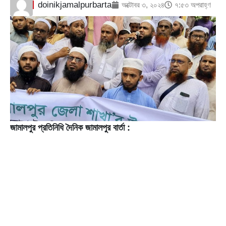
doinikjamalpurbarta
অক্টোবর ৩, ২০২৪
৭:৫৩ অপরাহ্ণ
জামালপুর প্রতিনিধি দৈনিক জামালপুর বার্তা :