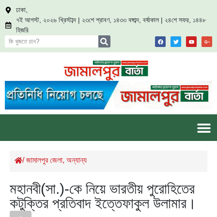
ঢাকা,
৭ই আগস্ট, ২০২৬ খ্রিস্টাব্দ | ২৩শে শ্রাবণ, ১৪৩৩ বঙ্গাব্দ, বর্ষাকাল | ২৪শে সফর, ১৪৪৮
হিজরি
/
জামালপুর জেলা
,
অন্যান্য
মহানবী(সা.)-কে নিয়ে ভারতীয় পুরোহিতের
কটুক্তির প্রতিবাদ ইত্তেফাকুল উলামার।