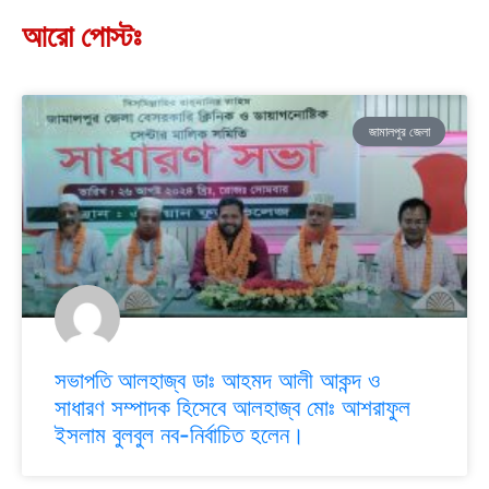
আরো পোস্টঃ
জামালপুর জেলা
সভাপতি আলহাজ্ব ডাঃ আহমদ আলী আকন্দ ও
সাধারণ সম্পাদক হিসেবে আলহাজ্ব মোঃ আশরাফুল
ইসলাম বুলবুল নব-নির্বাচিত হলেন।