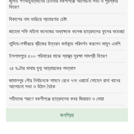
জুলাই গণঅভ্যুত্থানের চেতনায় বকশীগঞ্জে আলোচনা সভা ও পুরস্কার
বিতরণ
বিকাশের নাম ভাঙিয়ে প্রতারণার চেষ্টা
জাহেদা শফি মহিলা কলেজের অধ্যক্ষকে কলেজ ছাত্রদলের ফুলের শুভেচ্ছা
নান্দিনা-লক্ষীরচর ব্রীজের উন্নয়ন কর্মকান্ড পরিদর্শন করলেন মামুন এমপি
ইসলামপুরে ৫০০ পরিবারের মাঝে স্বাস্থ্য সুরক্ষা সামগ্রী বিতরণ
২৪ ঘণ্টার মাথায় যুগ্ম আহ্বায়কের পদত্যাগ
জামালপুর পৌর নির্বাচনকে সামনে রেখে ৭নং ওয়ার্ডে সোহেল রানা খানের
আলোচনা সভা ও উঠান বৈঠক
শহীদদের স্মরণে বকশীগঞ্জে ছাত্রদলের কবর জিয়ারত ও দোয়া
জনপ্রিয়