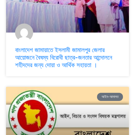
বাংলাদেশ জামায়াতে ইসলামী জামালপুর জেলার
আয়োজনে বৈষম্য বিরোধী ছাত্র-জনতার আন্দোলনে
শহীদদের জন্য দোয়া ও আর্থিক সহায়তা ।
আইন-আদালত