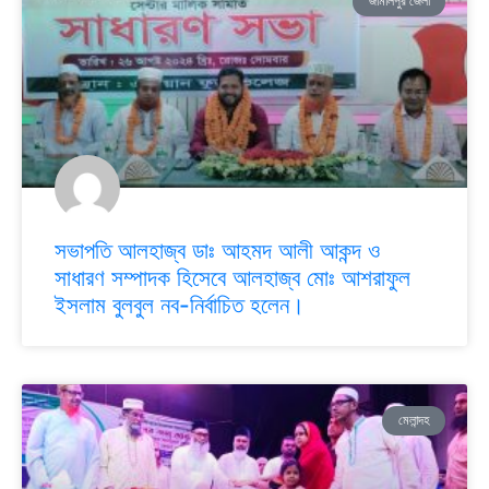
জামালপুর জেলা
সভাপতি আলহাজ্ব ডাঃ আহমদ আলী আকন্দ ও
সাধারণ সম্পাদক হিসেবে আলহাজ্ব মোঃ আশরাফুল
ইসলাম বুলবুল নব-নির্বাচিত হলেন।
মেলান্দহ