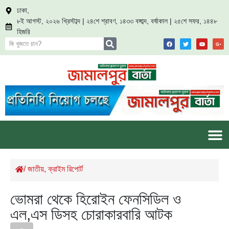
ঢাকা,
৮ই আগস্ট, ২০২৬ খ্রিস্টাব্দ | ২৪শে শ্রাবণ, ১৪৩৩ বঙ্গাব্দ, বর্ষাকাল | ২৫শে সফর, ১৪৪৮
হিজরি
/
জাতীয়
,
ক্রাইম রিপোর্ট
ভোমরা থেকে হিরোইন ফেনসিডিল ও
এল,এস ডিসহ চোরাকারবারি আটক