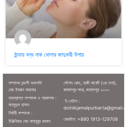
ঠান্ডায় বন্ধ নাক খোলার জাদুকরী উপায়
সম্পাদক মন্ডলী সভাপতি
স্টেশন রোড, হাজী মার্কেট (৩য় তলা),
মোঃ ইমরান কায়সার
জামালপুর সদর, জামালপুর ২০০০
ভারপ্রাপ্ত সম্পাদক ও প্রকাশক :
ই-মেইল :
মাহমুদুল হাসান
doinikjamalpurbarta@gmail.
নির্বাহী সম্পাদক :
মোবাইল: +880 1913-129708
ইঞ্জিনিয়ার মোঃ মাহাবুবুর রহমান