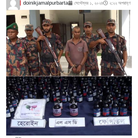
doinikjamalpurbarta
সেপ্টেম্বর ১, ২০২৪
২:২২ অপরাহ্ণ