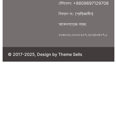
টেলিফোন: +8809697129708
নিবন্ধন নং: (প্রক্রিয়াধীন)
আবেদনপত্রের নম্বর:
০০৬০২০.০০০০২০৭.২০২৫০৫০৭.১
© 2017-2025, Design by Theme Sells