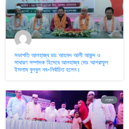
সভাপতি আলহাজ্ব ডাঃ আহমদ আলী আকন্দ ও
সাধারণ সম্পাদক হিসেবে আলহাজ্ব মোঃ আশরাফুল
ইসলাম বুলবুল নব-নির্বাচিত হলেন।
মেলান্দহ