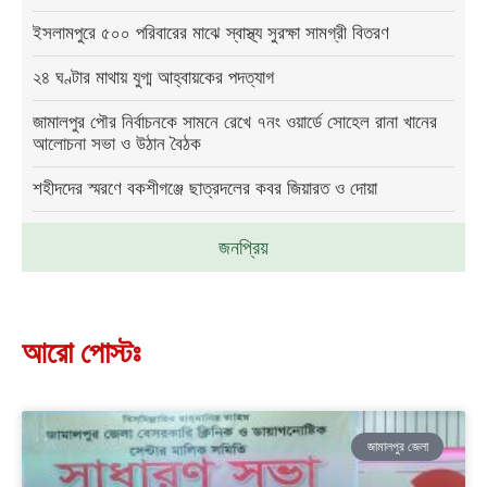
ইসলামপুরে ৫০০ পরিবারের মাঝে স্বাস্থ্য সুরক্ষা সামগ্রী বিতরণ
২৪ ঘণ্টার মাথায় যুগ্ম আহ্বায়কের পদত্যাগ
জামালপুর পৌর নির্বাচনকে সামনে রেখে ৭নং ওয়ার্ডে সোহেল রানা খানের
আলোচনা সভা ও উঠান বৈঠক
শহীদদের স্মরণে বকশীগঞ্জে ছাত্রদলের কবর জিয়ারত ও দোয়া
জনপ্রিয়
আরো পোস্টঃ
জামালপুর জেলা