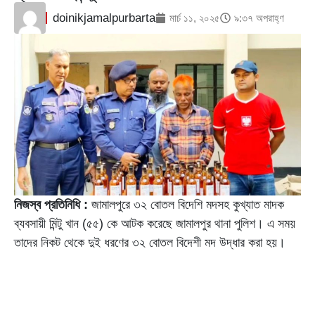
doinikjamalpurbarta
মার্চ ১১, ২০২৫
৯:৩৭ অপরাহ্ণ
নিজস্ব প্রতিনিধি :
জামালপুরে ৩২ বোতল বিদেশি মদসহ কুখ্যাত মাদক
ব্যবসায়ী মিন্টু খান (৫৫) কে আটক করেছে জামালপুর থানা পুলিশ। এ সময়
তাদের নিকট থেকে দুই ধরণের ৩২ বোতল বিদেশী মদ উদ্ধার করা হয়।