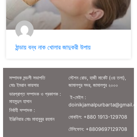
ঠান্ডায় বন্ধ নাক খোলার জাদুকরী উপায়
সম্পাদক মন্ডলী সভাপতি
স্টেশন রোড, হাজী মার্কেট (৩য় তলা),
মোঃ ইমরান কায়সার
জামালপুর সদর, জামালপুর ২০০০
ভারপ্রাপ্ত সম্পাদক ও প্রকাশক :
ই-মেইল :
মাহমুদুল হাসান
doinikjamalpurbarta@gmail.
নির্বাহী সম্পাদক :
মোবাইল: +880 1913-129708
ইঞ্জিনিয়ার মোঃ মাহাবুবুর রহমান
টেলিফোন: +8809697129708