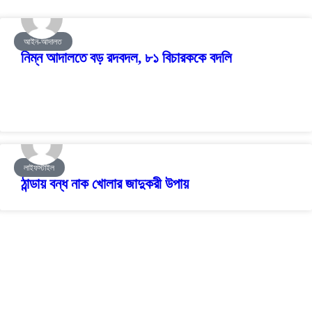
আইন-আদালত
নিম্ন আদালতে বড় রদবদল, ৮১ বিচারককে বদলি
লাইফস্টাইল
ঠান্ডায় বন্ধ নাক খোলার জাদুকরী উপায়