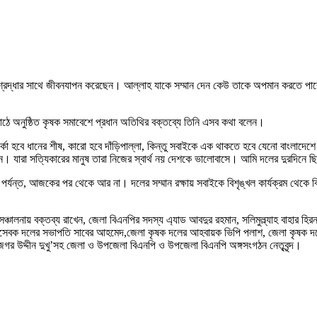
ি শ্রদ্ধার সাথে জীবনযাপন করেছেন। আল্লাহ যাকে সম্মান দেন কেউ তাকে অপমান করতে পা
ঠে অনুষ্ঠিত কৃষক সমাবেশে প্রধান অতিথির বক্তব্যে তিনি এসব কথা বলেন।
ার্কা হবে ধানের শীষ, কারো হবে দাঁড়িপাল্লা, কিন্তু সবাইকে এক থাকতে হবে যেনো বাংলাদ
গন। যারা সত্যিকারের মানুষ তারা নিজের স্বার্থ নয় দেশকে ভালোবাসে। আমি দলের দুরদিন
্যন্ত, আজকের পর থেকে আর না। দলের সম্মান রক্ষায় সবাইকে বিশৃঙ্খল কার্যক্রম থেকে ব
চালনায় বক্তব্য রাখেন, জেলা বিএনপির সদস্য এ্যাড আবদুর রহমান, সলিমুল্ল্যাহ বাহার হি
েচ্চাসেবক দলের সভাপতি সাবের আহমেদ,জেলা কৃষক দলের আহবায়ক ভিপি পলাশ, জেলা কৃষক 
র উদ্দীন দুখু’সহ জেলা ও উপজেলা বিএনপি ও উপজেলা বিএনপি অঙ্গসংগঠন নেতৃবৃন্দ।