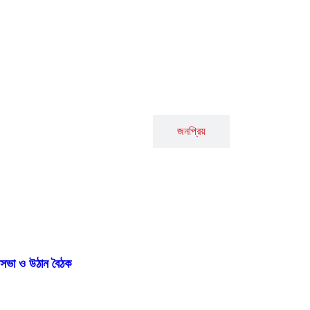
সর্বশেষ
জনপ্রিয়
া সভা ও উঠান বৈঠক