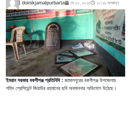
doinikjamalpurbarta
মে ৩০, ২০২৫
১০:২৬ অপরাহ্ণ
ইমরান সরকার বকশীগঞ্জ প্রতিনিধি :
জামালপুরের বকশীগঞ্জ উপজেলায়
শহিদ প্রেসিডেন্ট জিয়াউর রহমানের ছবি অবমাননার অভিযোগ উঠেছে।