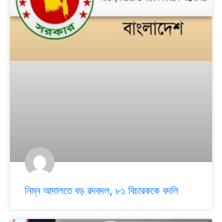
নিম্ন আদালতে বড় রদবদল, ৮১ বিচারককে বদলি