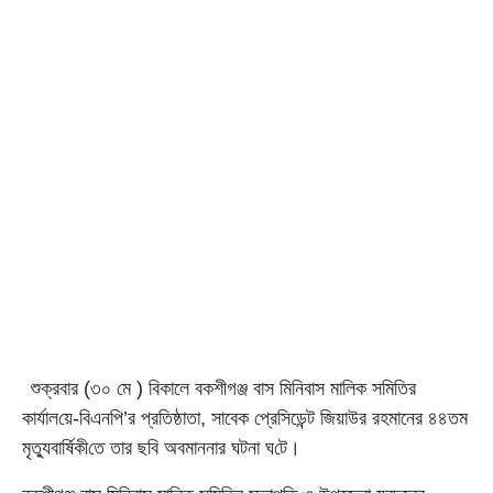
শুক্রবার (৩০ মে ) বিকালে বকশীগঞ্জ বাস মি‌নিবাস মা‌লিক স‌মি‌তির
কার্যাল‌য়ে-বিএনপি’র প্রতিষ্ঠাতা, সাবেক প্রেসিডেন্ট জিয়াউর রহমানের ৪৪তম
মৃত্যুবার্ষিকী‌তে তার ছ‌বি অবমাননার ঘটনা ঘ‌টে।