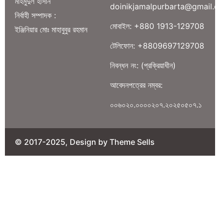
মাহমুদুল হাসান
doinikjamalpurbarta@gmail.
নির্বাহী সম্পাদক :
মোবাইল: +880 1913-129708
ইঞ্জিনিয়ার মোঃ মাহাবুবুর রহমান
টেলিফোন: +8809697129708
নিবন্ধন নং: (প্রক্রিয়াধীন)
আবেদনপত্রের নম্বর:
০০৬০২০.০০০০২০৭.২০২৫০৫০৭.১
© 2017-2025, Design by Theme Sells