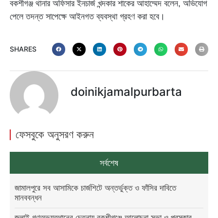
বকশীগঞ্জ থানার অফিসার ইনচার্জ খন্দকার শাকের আহাম্মেদ বলেন, অভিযোগ
পেলে তদন্ত সাপেক্ষে আইনগত ব্যবস্থা গ্রহণ করা হবে।
SHARES
doinikjamalpurbarta
ফেসবুকে অনুসরণ করুন
সর্বশেষ
জামালপুরে সব আসামিকে চার্জশিটে অন্তর্ভুক্ত ও ফাঁসির দাবিতে
মানববন্ধন
জুলাই গণঅভ্যুত্থানের চেতনায় বকশীগঞ্জে আলোচনা সভা ও পুরস্কার