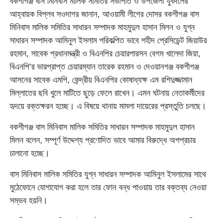
বকশীগঞ্জ বাস মিনিবাস মালিক সমিতির সভাপতি ও উপজেলা যুবদলের
আহ্বায়ক বিপ্লব সওদাগর জানান, আওয়ামী লীগের দোসর বকশীগঞ্জ বাস
মিনিবাস মালিক স‌মি‌তির সাধারন সম্পাদক মাহমুদুল হাসান মিলন ও যুগ্ন
সাধারন সম্পাদক আ‌মিনুল ইসলাম পরিকল্পিত ভাবে শহীদ প্রেসিডেন্ট জিয়াউর
রহমান, সাবেক প্রধানমন্ত্রী ও বিএনপির চেয়ারপারসন বেগম খালেদা জিয়া,
বিএনপি’র ভারপ্রাপ্ত চেয়ারম্যান তারেক রহমান ও দেওয়ানগঞ্জ বকশীগঞ্জ
আসনের সাবেক এমপি, কেন্দ্রীয় বিএনপির কোষাধ্যক্ষ এম রশিদুজ্জামান
মিল্লাতের ছবি খুলে মাটিতে ছুড়ে ফেলে রাখেন। এমন ঘটনায় নেতাকর্মীদের
হৃদয়ে রক্তক্ষরন হচ্ছে। এ বিষয়ে থানায় মামলা দায়েরের প্রস্তুতি চলছে।
বকশীগঞ্জ বাস মি‌নিবাস মা‌লিক স‌মি‌তির সাধারন সম্পাদক মাহমুদুল হাসান
মিলন বলেন, সম্পূর্ণ উদ্দেশ্য প্রণোদিত ভাবে আমার বিরুদ্ধে অপপ্রচার
চালানো হচ্ছে।
বাস মিনিবাস মালিক স‌মি‌তির যুগ্ন সাধারন সম্পাদক আ‌মিনুল ইসলামের সাথে
মুঠেফোনে যোগাযোগ করা হলে তার ফোন বন্ধ পাওয়ায় তার বক্তব্য নেওয়া
সম্ভব হয়নি।