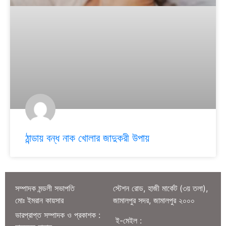
ঠান্ডায় বন্ধ নাক খোলার জাদুকরী উপায়
সম্পাদক মন্ডলী সভাপতি
স্টেশন রোড, হাজী মার্কেট (৩য় তলা),
মোঃ ইমরান কায়সার
জামালপুর সদর, জামালপুর ২০০০
ভারপ্রাপ্ত সম্পাদক ও প্রকাশক :
ই-মেইল :