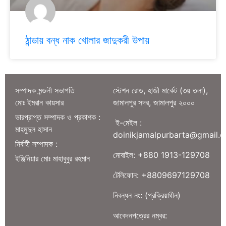
ঠান্ডায় বন্ধ নাক খোলার জাদুকরী উপায়
সম্পাদক মন্ডলী সভাপতি
স্টেশন রোড, হাজী মার্কেট (৩য় তলা),
মোঃ ইমরান কায়সার
জামালপুর সদর, জামালপুর ২০০০
ভারপ্রাপ্ত সম্পাদক ও প্রকাশক :
ই-মেইল :
মাহমুদুল হাসান
doinikjamalpurbarta@gmail.
নির্বাহী সম্পাদক :
মোবাইল: +880 1913-129708
ইঞ্জিনিয়ার মোঃ মাহাবুবুর রহমান
টেলিফোন: +8809697129708
নিবন্ধন নং: (প্রক্রিয়াধীন)
আবেদনপত্রের নম্বর: