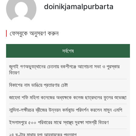
doinikjamalpurbarta
ফেসবুকে অনুসরণ করুন
সর্বশেষ
জুলাই গণঅভ্যুত্থানের চেতনায় বকশীগঞ্জে আলোচনা সভা ও পুরস্কার
বিতরণ
বিকাশের নাম ভাঙিয়ে প্রতারণার চেষ্টা
জাহেদা শফি মহিলা কলেজের অধ্যক্ষকে কলেজ ছাত্রদলের ফুলের শুভেচ্ছা
নান্দিনা-লক্ষীরচর ব্রীজের উন্নয়ন কর্মকান্ড পরিদর্শন করলেন মামুন এমপি
ইসলামপুরে ৫০০ পরিবারের মাঝে স্বাস্থ্য সুরক্ষা সামগ্রী বিতরণ
২৪ ঘণ্টার মাথায় যুগ্ম আহ্বায়কের পদত্যাগ