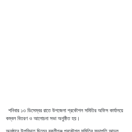
শনিবার ১৩ ডিসেম্বর রাতে উপজেলা প্রকৌশল সমিতির অফিস কার্যালয়ে
কম্বল বিতরণ ও আলোচনা সভা অনুষ্ঠিত হয়।
অনুষ্ঠানে উপস্থিত ছিলেন বকশীগঞ্জ প্রকৌশল সমিতির সভাপতি আব্দুল