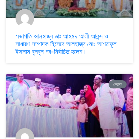
সভাপতি আলহাজ্ব ডাঃ আহমদ আলী আকন্দ ও
সাধারণ সম্পাদক হিসেবে আলহাজ্ব মোঃ আশরাফুল
ইসলাম বুলবুল নব-নির্বাচিত হলেন।
মেলান্দহ