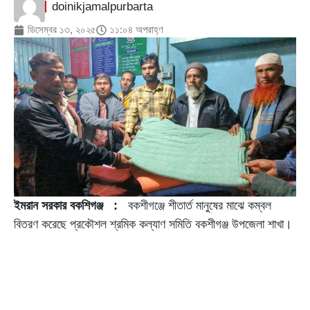
doinikjamalpurbarta
ডিসেম্বর ১৩, ২০২৫
১১:০৪ অপরাহ্ণ
ইমরান সরকার বকশিগঞ্জ :
বকশীগঞ্জে শীতার্ত মানুষের মাঝে কম্বল
বিতরণ করেছে প্রকৌশল শ্রমিক কল্যাণ সমিতি বকশীগঞ্জ উপজেলা শাখা।