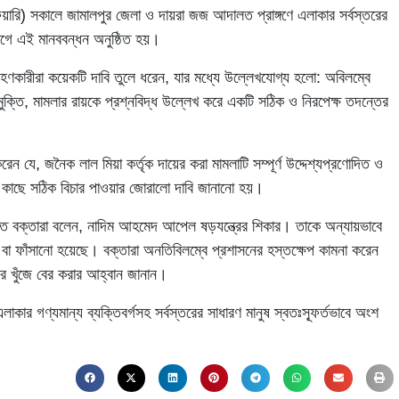
ুয়ারি) সকালে জামালপুর জেলা ও দায়রা জজ আদালত প্রাঙ্গণে এলাকার সর্বস্তরের
গে এই মানববন্ধন অনুষ্ঠিত হয়।
হণকারীরা কয়েকটি দাবি তুলে ধরেন, যার মধ্যে উল্লেখযোগ্য হলো: অবিলম্বে
মুক্তি, মামলার রায়কে প্রশ্নবিদ্ধ উল্লেখ করে একটি সঠিক ও নিরপেক্ষ তদন্তের
ন যে, জনৈক লাল মিয়া কর্তৃক দায়ের করা মামলাটি সম্পূর্ণ উদ্দেশ্যপ্রণোদিত ও
কাছে সঠিক বিচার পাওয়ার জোরালো দাবি জানানো হয়।
িত বক্তারা বলেন, নাদিম আহমেদ আপেল ষড়যন্ত্রের শিকার। তাকে অন্যায়ভাবে
বা ফাঁসানো হয়েছে। বক্তারা অনতিবিলম্বে প্রশাসনের হস্তক্ষেপ কামনা করেন
র খুঁজে বের করার আহ্বান জানান।
াকার গণ্যমান্য ব্যক্তিবর্গসহ সর্বস্তরের সাধারণ মানুষ স্বতঃস্ফূর্তভাবে অংশ