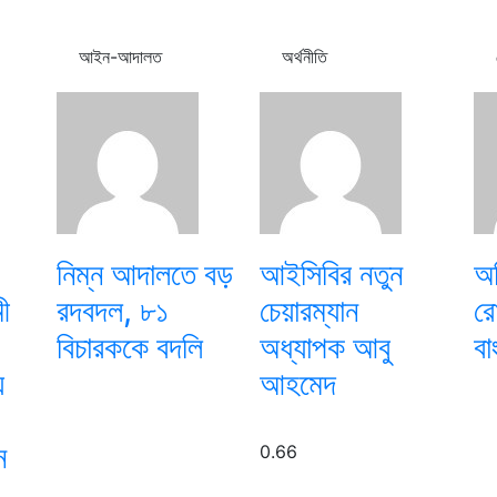
আইন-আদালত
অর্থনীতি
নিম্ন আদালতে বড়
আইসিবির নতুন
অত
ী
রদবদল, ৮১
চেয়ারম্যান
রো
বিচারককে বদলি
অধ্যাপক আবু
বা
য
আহমেদ
ে