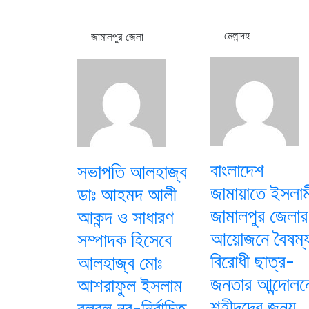
মেলান্দহ
জামালপুর জেলা
বাংলাদেশ
সভাপতি আলহাজ্ব
জামায়াতে ইসলাম
ডাঃ আহমদ আলী
জামালপুর জেলার
আকন্দ ও সাধারণ
আয়োজনে বৈষম্
সম্পাদক হিসেবে
বিরোধী ছাত্র-
আলহাজ্ব মোঃ
জনতার আন্দোলন
আশরাফুল ইসলাম
শহীদদের জন্য
বুলবুল নব-নির্বাচিত