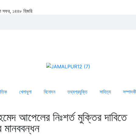
২৫শে সফর, ১৪৪৮ হিজরি
জাতিক
খেলাধুলা
বিনোদন
তথ্যপ্রযুক্তি
সাহিত্য
সম্পাদক
মেদ আপেলের নিঃশর্ত মুক্তির দাবিতে
ে মানববন্ধন