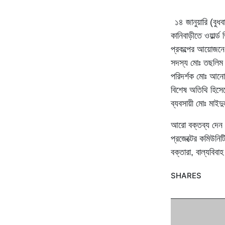
১৪ জানুয়ারি (বুধ
কানিবাড়ীতে ওয়ার্ল্
প্রকল্পের আয়োজনে
সদস্য মোঃ তছলিম উ
পরিদর্শক মোঃ আন
বিশেষ অতিথি হিসেব
ব্যবসায়ী মোঃ মাই
আরো বক্তব্য দেন 
প্রজেক্টের কমিউনিট
বক্তারা, বাল্যবিব
SHARES