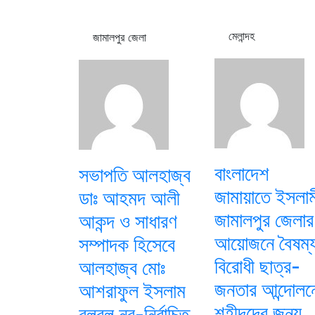
মেলান্দহ
জামালপুর জেলা
বাংলাদেশ
সভাপতি আলহাজ্ব
জামায়াতে ইসলাম
ডাঃ আহমদ আলী
জামালপুর জেলার
আকন্দ ও সাধারণ
আয়োজনে বৈষম্
সম্পাদক হিসেবে
বিরোধী ছাত্র-
আলহাজ্ব মোঃ
জনতার আন্দোলন
আশরাফুল ইসলাম
শহীদদের জন্য
বুলবুল নব-নির্বাচিত