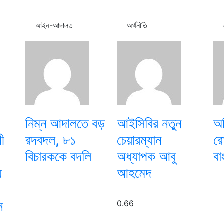
আইন-আদালত
অর্থনীতি
নিম্ন আদালতে বড়
আইসিবির নতুন
অত
ী
রদবদল, ৮১
চেয়ারম্যান
রো
বিচারককে বদলি
অধ্যাপক আবু
বা
য
আহমেদ
ে