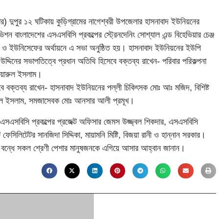
বার) দুপুর ১২ ঘটিকায় কুড়িগ্রামের নাগেশ্বরী উপজেলার হাসনাবাদ ইউনিয়নের
ড ভিশন বাংলাদেশের এসএসবিসি প্রকল্পের স্ট্রেনদেনিং সোশ্যাল এন্ড বিহেভিয়ার চেঞ্জ
 ও ইউনিসেফের অর্থায়নে এ সভা অনুষ্ঠিত হয়। হাসনাবাদ ইউনিয়নের ইউপি
দ্দিনের সভাপতিত্বে প্রধান অতিথি হিসেবে বক্তব্য রাখেন- পরিবার পরিকল্পনা
োয়ারুল ইসলাম।
ে বক্তব্য রাখেন- হাসনাবাদ ইউনিয়নের পল্লী চিকিৎসক মোঃ আঃ মজিদ, বিশিষ্ট
দুল ইসলাম, সমজাসেবক মোঃ আনসার আলী প্রমূখ।
এসএসবিসি প্রকল্পের প্রজেক্ট অফিসার জেমস উজ্জ্বল শিকদার, এসএসবিসি
ি ফেসিলিটেটর সানজিদা সিদ্দিকা, মায়ামনি মিষ্টি, বিজয়া রানী ও হান্নান সরকার।
াহ বন্ধে সকল শ্রেণী পেশার মানুষজনকে এগিয়ে আসার আহ্বান জানান।