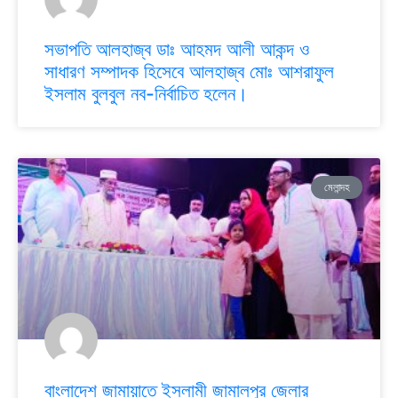
সভাপতি আলহাজ্ব ডাঃ আহমদ আলী আকন্দ ও
সাধারণ সম্পাদক হিসেবে আলহাজ্ব মোঃ আশরাফুল
ইসলাম বুলবুল নব-নির্বাচিত হলেন।
মেলান্দহ
বাংলাদেশ জামায়াতে ইসলামী জামালপুর জেলার