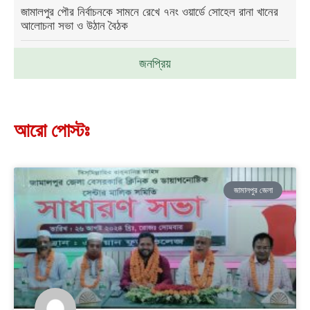
জামালপুর পৌর নির্বাচনকে সামনে রেখে ৭নং ওয়ার্ডে সোহেল রানা খানের
আলোচনা সভা ও উঠান বৈঠক
জনপ্রিয়
আরো পোস্টঃ
জামালপুর জেলা