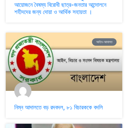
আয়োজনে বৈষম্য বিরোধী ছাত্র-জনতার আন্দোলনে
শহীদদের জন্য দোয়া ও আর্থিক সহায়তা ।
আইন-আদালত
নিম্ন আদালতে বড় রদবদল, ৮১ বিচারককে বদলি