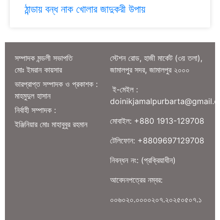
ঠান্ডায় বন্ধ নাক খোলার জাদুকরী উপায়
সম্পাদক মন্ডলী সভাপতি
স্টেশন রোড, হাজী মার্কেট (৩য় তলা),
মোঃ ইমরান কায়সার
জামালপুর সদর, জামালপুর ২০০০
ভারপ্রাপ্ত সম্পাদক ও প্রকাশক :
ই-মেইল :
মাহমুদুল হাসান
doinikjamalpurbarta@gmail.
নির্বাহী সম্পাদক :
মোবাইল: +880 1913-129708
ইঞ্জিনিয়ার মোঃ মাহাবুবুর রহমান
টেলিফোন: +8809697129708
নিবন্ধন নং: (প্রক্রিয়াধীন)
আবেদনপত্রের নম্বর:
০০৬০২০.০০০০২০৭.২০২৫০৫০৭.১