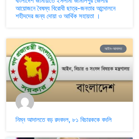
বাংলাদেশ জামায়াতে ইসলামী জামালপুর জেলার
আয়োজনে বৈষম্য বিরোধী ছাত্র-জনতার আন্দোলনে
শহীদদের জন্য দোয়া ও আর্থিক সহায়তা ।
আইন-আদালত
নিম্ন আদালতে বড় রদবদল, ৮১ বিচারককে বদলি