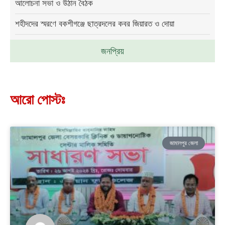
আলোচনা সভা ও উঠান বৈঠক
শহীদদের স্মরণে বকশীগঞ্জে ছাত্রদলের কবর জিয়ারত ও দোয়া
জনপ্রিয়
আরো পোস্টঃ
জামালপুর জেলা