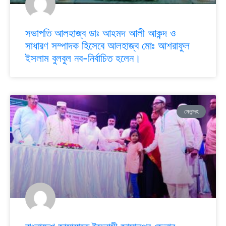
সভাপতি আলহাজ্ব ডাঃ আহমদ আলী আকন্দ ও
সাধারণ সম্পাদক হিসেবে আলহাজ্ব মোঃ আশরাফুল
ইসলাম বুলবুল নব-নির্বাচিত হলেন।
মেলান্দহ