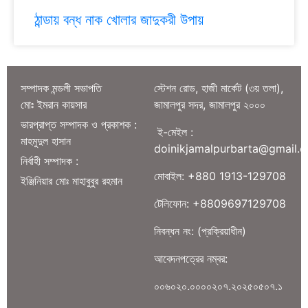
ঠান্ডায় বন্ধ নাক খোলার জাদুকরী উপায়
সম্পাদক মন্ডলী সভাপতি
স্টেশন রোড, হাজী মার্কেট (৩য় তলা),
মোঃ ইমরান কায়সার
জামালপুর সদর, জামালপুর ২০০০
ভারপ্রাপ্ত সম্পাদক ও প্রকাশক :
ই-মেইল :
মাহমুদুল হাসান
doinikjamalpurbarta@gmail.
নির্বাহী সম্পাদক :
মোবাইল: +880 1913-129708
ইঞ্জিনিয়ার মোঃ মাহাবুবুর রহমান
টেলিফোন: +8809697129708
নিবন্ধন নং: (প্রক্রিয়াধীন)
আবেদনপত্রের নম্বর:
০০৬০২০.০০০০২০৭.২০২৫০৫০৭.১