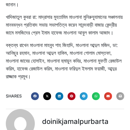
জানান।
খাদিজাতুল কুবরা রা: মাদ্রাসার মুহতামিম মাওলানা মুনিরুযুযামানের সঞ্চালনায়
মানববন্ধন প্রতিবাদ সভায় সভাপতিত্ব করেন সানন্দবাড়ী বাজার কেন্দ্রীয়
জামে মসজিদের প্রেস ইমাম হাফেজ মাওলানা আবুল কালাম আজাদ।
বক্তব্য রাখেন মাওলানা মাহবুব শাহ জিহাদি, মাওলানা আব্দুল মজিদ, ডা:
আনিছুর রহমান, মাওলানা আব্দুল হাকিম, মাওলানা গোলাম মোস্তফা,
মাওলানা জাবের হোসাইন, মাওলানা হুমায়ুন কবির, মাওলানা মুফতী রেজাউল
করিম, হাফেজ রেজাউল করিম, মাওলানা ফরিদুল ইসলাম ফয়াজী, আব্দুর
রাজ্জাক প্রমুখ।
SHARES
doinikjamalpurbarta