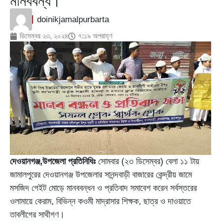
মানববন্ধ।
doinikjamalpurbarta
ডিসেম্বর ২৩, ২০২৪
৭:১৯ অপরাহ্ণ
দেওয়ানগঞ্জ,উপজেলা প্রতিনিধিঃ
সোমবার (২৩ ডিসেম্বর) বেলা ১১ টায়
জামালপুরের দেওয়ানগঞ্জ উপজেলার সানন্দবাড়ী বাজারের কেন্দ্রীয় জামে
মসজিদ গেইট মোড়ে মানববন্ধন ও প্রতিবাদ সমাবেশ করেন সর্বস্তরের
ওলামায়ে কেরাম, বিভিন্ন কওমী মাদ্রাসার শিক্ষক, ছাত্র ও দাওয়াতে
তাবলীগের সাথীগণ।